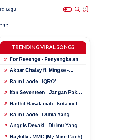
rd Lagu
0
HORD
TRENDING VIRAL SONGS
For Revenge - Penyangkalan
Akbar Chalay ft. Mingse -
Astaga Bercanda
Raim Laode - IQRO'
Ifan Seventeen - Jangan Paksa
Rindu (Beda)
Nadhif Basalamah - kota ini tak
sama tanpamu
Raim Laode - Dunia Yang
Nanti
Anggis Devaki - Dirimu Yang
Dulu
Naykilla - MMG (My Mine Gueh)