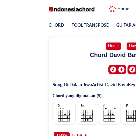
Home
CHORD
TOOL TRANSPOSE
GUITAR A
Home
Dav
Chord David Bay
Song
:
Di Dalam Jiwa
Artist
:
David Bayu
Key
Chord yang digunakan (
5
)
D
Bm
A
Intro