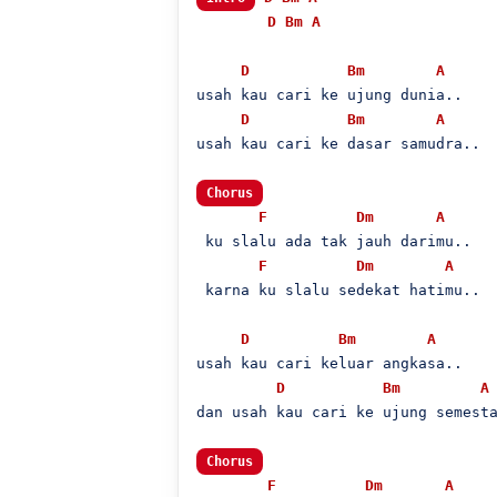
D
Bm
A
D
Bm
A
usah kau cari ke ujung dunia..

D
Bm
A
usah kau cari ke dasar samudra..

Chorus
F
Dm
A
 ku slalu ada tak jauh darimu..

F
Dm
A
 karna ku slalu sedekat hatimu..

D
Bm
A
usah kau cari keluar angkasa..

D
Bm
A
dan usah kau cari ke ujung semesta
Chorus
F
Dm
A