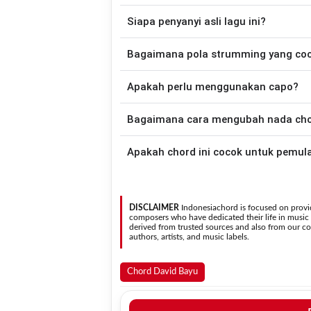
Lagu
Di Dalam Jiwa
menggunakan
5
cho
Siapa penyanyi asli lagu ini?
sehingga lebih mudah dimainkan oleh pemu
Lagu
Di Dalam Jiwa
merupakan lagu yang
Bagaimana pola strumming yang co
chord gitar yang lebih mudah dimai
Apakah perlu menggunakan capo?
Down - Down - Up - Up - Down - Up
Jiwa
.
Tidak selalu. Chord pada halaman ini su
Bagaimana cara mengubah nada chord
asli penyanyi, kamu dapat menggunakan
Gunakan tombol
Transpose (atas)
untuk
Apakah chord ini cocok untuk pemul
nada. Seluruh chord akan berubah secara otomatis tanpa mengubah lirik sehingga kamu dapat
menyesuaikannya dengan jangkauan 
Ya. Versi chord gitar
Di Dalam Jiwa
pada halaman ini me
sehingga
DISCLAIMER
Indonesiachord is focused on provid
composers who have dedicated their life in music in
derived from trusted sources and also from our con
authors, artists, and music labels.
Chord David Bayu