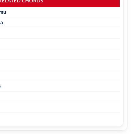
RELATED CHORDS
amu
ta
)