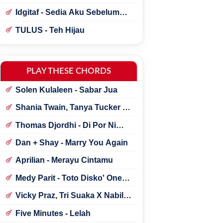
Idgitaf - Sedia Aku Sebelum
Hujan
TULUS - Teh Hijau
PLAY THESE CHORDS
Solen Kulaleen - Sabar Jua
Shania Twain, Tanya Tucker -
Little Miss Twain
Thomas Djordhi - Di Por Ni
Udan
Dan + Shay - Marry You Again
Aprilian - Merayu Cintamu
Medy Parit - Toto Disko' One
Tik Tok
Vicky Praz, Tri Suaka X Nabila
Maharani - Mecucu
Five Minutes - Lelah