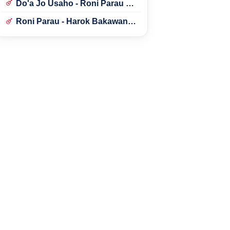
Do'a Jo Usaho - Roni Parau ft.
Lidya Aly
Roni Parau - Harok Bakawan
Bulan