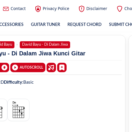
Contact
Privacy Police
Disclaimer
Cho
CCESSORIES
GUITAR TUNER
REQUEST CHORD
SUBMIT C
id Bayu
David Bayu - Di Dalam Jiwa
u - Di Dalam Jiwa Kunci Gitar
AUTOSCROLL
:
D
Difficulty
:
Basic