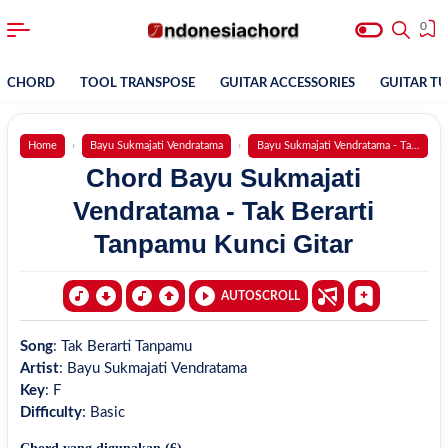
0
CHORD
TOOL TRANSPOSE
GUITAR ACCESSORIES
GUITAR T
Home
Bayu Sukmajati Vendratama
Bayu Sukmajati Vendratama - Tak Berar
Chord Bayu Sukmajati
Vendratama - Tak Berarti
Tanpamu Kunci Gitar
AUTOSCROLL
Song
:
Tak Berarti Tanpamu
Artist
:
Bayu Sukmajati Vendratama
Key
:
F
Difficulty
:
Basic