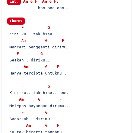
Am
G
F
Am
G
F
..

Int.
             hoo ooo ooo..

Chorus
F
G
 Kini ku.. tak bisa..

Am
G
F
 Mencari pengganti dirimu..

F
G
 Seakan.. diriku..

Am
G
F
 Hanya tercipta untukmu..

F
G
 Kini ku.. tak bisa.. hoo..

Am
G
F
 Melepas bayangan dirimu..

F
G
 Sadarkah.. dirimu..

Am
G
F
 Ku tak berarti tanpamu..
