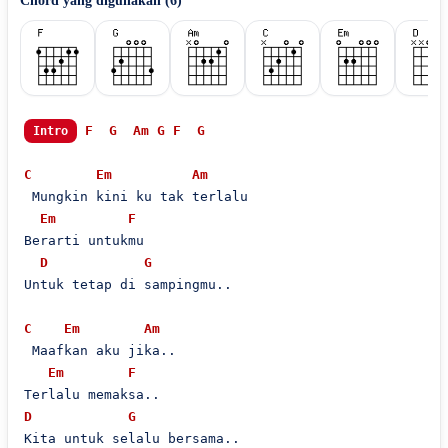
Chord yang digunakan (
6
)
F
G
Am
G
F
G
Intro
C
Em
Am
 Mungkin kini ku tak terlalu 

Em
F
Berarti untukmu

D
G
Untuk tetap di sampingmu..

C
Em
Am
 Maafkan aku jika..

Em
F
D
G
Kita untuk selalu bersama..
