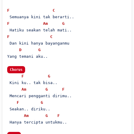
F
C
F
Am
G
F
C
 Dan kini hanya bayanganmu

D
G
Yang temani aku..

Chorus
F
G
 Kini ku.. tak bisa..

Am
G
F
 Mencari pengganti dirimu..

F
G
 Seakan.. diriku..

Am
G
F
 Hanya tercipta untukmu..
