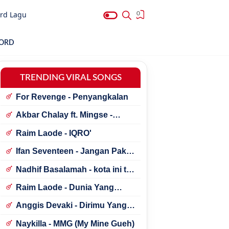
rd Lagu
0
HORD
TRENDING VIRAL SONGS
For Revenge - Penyangkalan
Akbar Chalay ft. Mingse -
Astaga Bercanda
Raim Laode - IQRO'
Ifan Seventeen - Jangan Paksa
Rindu (Beda)
Nadhif Basalamah - kota ini tak
sama tanpamu
Raim Laode - Dunia Yang
Nanti
Anggis Devaki - Dirimu Yang
Dulu
Naykilla - MMG (My Mine Gueh)