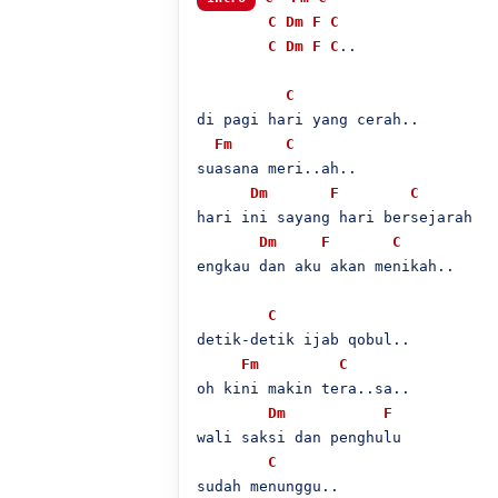
C
Dm
F
C
C
Dm
F
C
..

C
di pagi hari yang cerah..

Fm
C
suasana meri..ah..

Dm
F
C
hari ini sayang hari bersejarah

Dm
F
C
engkau dan aku akan menikah..

C
detik-detik ijab qobul..

Fm
C
oh kini makin tera..sa..

Dm
F
wali saksi dan penghulu

C
sudah menunggu..
