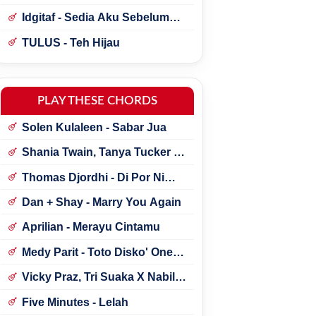
Idgitaf - Sedia Aku Sebelum
Hujan
TULUS - Teh Hijau
PLAY THESE CHORDS
Solen Kulaleen - Sabar Jua
Shania Twain, Tanya Tucker -
Little Miss Twain
Thomas Djordhi - Di Por Ni
Udan
Dan + Shay - Marry You Again
Aprilian - Merayu Cintamu
Medy Parit - Toto Disko' One
Tik Tok
Vicky Praz, Tri Suaka X Nabila
Maharani - Mecucu
Five Minutes - Lelah