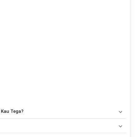
- Kau Tega?
aitu
C, Fm, Dm, F, A#
. Versi chord ini telah disederhanakan
la maupun gitaris yang ingin belajar memainkan lagu ini.
awakan oleh
Revina Alvira
. Pada halaman ini tersedia versi