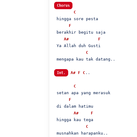
Chorus
C
 hingga sore pesta

F
 berakhir begitu saja

A#
F
 Ya Allah duh Gusti

C
 mengapa kau tak datang..

A#
F
C
..

Int.
C
 setan apa yang merasuk

F
 di dalam hatimu

A#
F
 hingga kau tega

C
 musnahkan harapanku..
