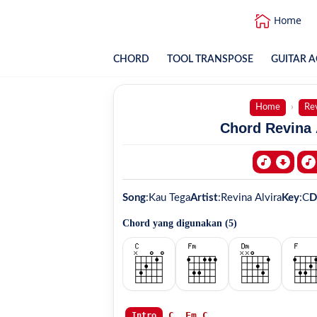
Home
CHORD
TOOL TRANSPOSE
GUITAR A
Home
Rev
Chord Revina 
Song
:
Kau Tega
Artist
:
Revina Alvira
Key
:
C
D
Chord yang digunakan (
5
)
C
Fm
C
Intro