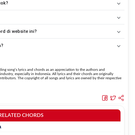
cok?
nkan tanpa mengubah alur lagu.
Tidak ada satu pola strumming yang wajib digunakan. Sebagai acuan, kamu dapat menggunakan pola
kemudian menyesuaikannya dengan tempo dan irama lagu
Kau
dah disesuaikan dengan kunci dasar
C
. Jika ingin mengikuti nada
 di website ini?
 fitur
Transpose
atau menambahkan capo sesuai kebutuhan.
 menaikkan nada dan
Transpose (bawah)
untuk menurunkan
a?
suara.
 lebih sederhana sehingga
 oleh pemula tanpa menghilangkan struktur dasar lagu.
ing song’s lyrics and chords as an appreciation to the authors and
dustry, especially in Indonesia. All lyrics and their chords are originally
tributors. The copyright of all songs and lyrics are owned by their respective
RELATED CHORDS
a