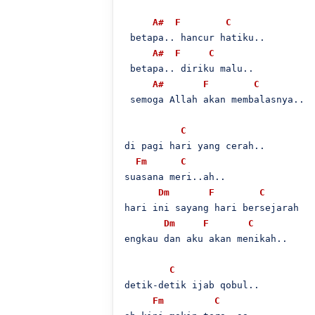
A#
F
C
 betapa.. hancur hatiku..

A#
F
C
 betapa.. diriku malu..

A#
F
C
 semoga Allah akan membalasnya..

C
di pagi hari yang cerah..

Fm
C
suasana meri..ah..

Dm
F
C
hari ini sayang hari bersejarah

Dm
F
C
engkau dan aku akan menikah..

C
detik-detik ijab qobul..

Fm
C