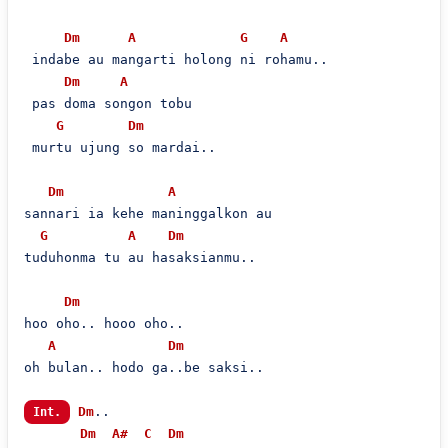
Dm
A
G
A
 indabe au mangarti holong ni rohamu..

Dm
A
 pas doma songon tobu

G
Dm
 murtu ujung so mardai..

Dm
A
sannari ia kehe maninggalkon au

G
A
Dm
tuduhonma tu au hasaksianmu..

Dm
hoo oho.. hooo oho..

A
Dm
oh bulan.. hodo ga..be saksi..

Dm
..

Int.
Dm
A#
C
Dm