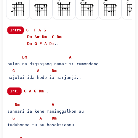
G
F
A
G
Intro
Dm
A#
Dm
 -
C
Dm
Dm
G
F
A
Dm
..

Dm
A
bulan na diginjang namar si rumondang

G
A
Dm
najoloi ida hodo ia marjanji..

G
A
G
Dm
..

Int.
Dm
A
sannari ia kehe maninggalkon au

G
A
Dm
tuduhonma tu au hasaksianmu..
