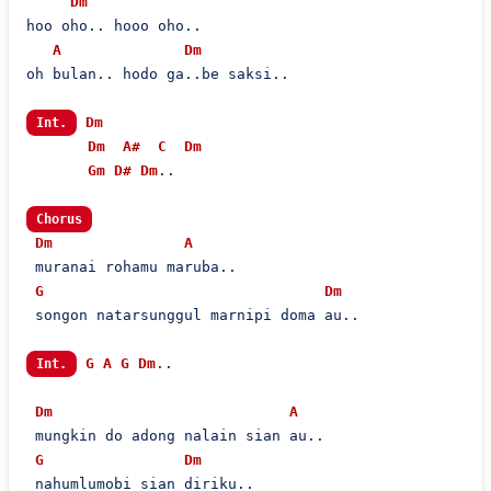
Dm
hoo oho.. hooo oho..

A
Dm
oh bulan.. hodo ga..be saksi..

Dm
Int.
Dm
A#
C
Dm
Gm
D#
Dm
..

Chorus
Dm
A
 muranai rohamu maruba..

G
Dm
 songon natarsunggul marnipi doma au..

G
A
G
Dm
..

Int.
Dm
A
 mungkin do adong nalain sian au..

G
Dm
 nahumlumobi sian diriku..
