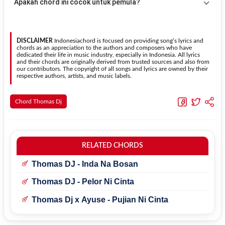
Apakah chord ini cocok untuk pemula?
kebutuhan.
Transpose (bawah)
untuk menurunkan nada. Seluruh chord akan
berubah secara otomatis tanpa mengubah lirik sehingga kamu
Ya. Versi chord gitar
Bulan
pada halaman ini menggunakan kunci
dapat menyesuaikannya dengan jangkauan suara.
yang lebih sederhana sehingga lebih mudah dipelajari oleh pemula
tanpa menghilangkan struktur dasar lagu.
DISCLAIMER
Indonesiachord is focused on providing song’s lyrics and
chords as an appreciation to the authors and composers who have
dedicated their life in music industry, especially in Indonesia. All lyrics
and their chords are originally derived from trusted sources and also from
our contributors. The copyright of all songs and lyrics are owned by their
respective authors, artists, and music labels.
Chord Thomas Dj
RELATED CHORDS
Thomas DJ - Inda Na Bosan
Thomas DJ - Pelor Ni Cinta
Thomas Dj x Ayuse - Pujian Ni Cinta