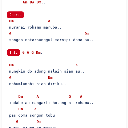
Gm
D#
Dm
..

Chorus
Dm
A
 muranai rohamu maruba..

G
Dm
 songon natarsunggul marnipi doma au..

G
A
G
Dm
..

Int.
Dm
A
 mungkin do adong nalain sian au..

G
Dm
 nahumlumobi sian diriku..

Dm
A
G
A
 indabe au mangarti holong ni rohamu..

Dm
A
 pas doma songon tobu

G
Dm
 murtu ujung so mardai..
