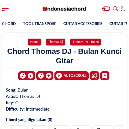
0
CHORD
TOOL TRANSPOSE
GUITAR ACCESSORIES
GUITAR T
Home
Thomas Dj
Thomas DJ - Bulan
Chord Thomas DJ - Bulan Kunci
Gitar
AUTOSCROLL
Song
:
Bulan
Artist
:
Thomas DJ
Key
:
G
Difficulty
:
Intermediate
Chord yang digunakan (
8
)