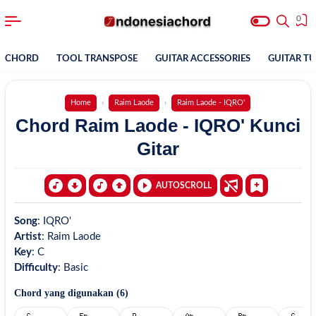
0
CHORD
TOOL TRANSPOSE
GUITAR ACCESSORIES
GUITAR T
Home
Raim Laode
Raim Laode - IQRO'
Chord Raim Laode - IQRO' Kunci
Gitar
AUTOSCROLL
Song
:
IQRO'
Artist
:
Raim Laode
Key
:
C
Difficulty
:
Basic
Chord yang digunakan (
6
)