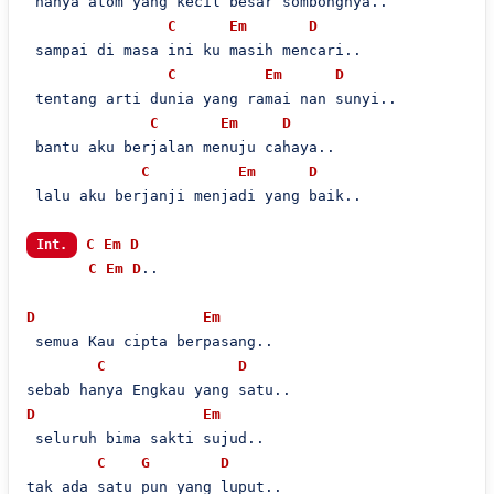
 hanya atom yang kecil besar sombongnya..

C
Em
D
 sampai di masa ini ku masih mencari..

C
Em
D
 tentang arti dunia yang ramai nan sunyi..

C
Em
D
 bantu aku berjalan menuju cahaya..

C
Em
D
 lalu aku berjanji menjadi yang baik..

C
Em
D
Int.
C
Em
D
..

D
Em
 semua Kau cipta berpasang..

C
D
D
Em
 seluruh bima sakti sujud..

C
G
D
tak ada satu pun yang luput..
