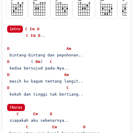
C
Em
D
Intro
C
Em
D
..

D
Am
D
         (-
Bm
)   
C
D
Am
D
C
 kokoh dan tinggi tak bertiang..

Chorus
C
Em
D
 siapakah aku sebenarnya..

C
Em
D