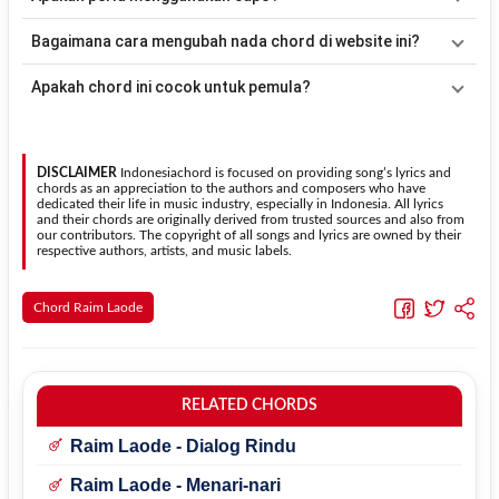
acuan, kamu dapat menggunakan pola
Down - Down - Up - Up -
Down - Up
kemudian menyesuaikannya dengan tempo dan irama
Tidak selalu. Chord pada halaman ini sudah disesuaikan dengan
Bagaimana cara mengubah nada chord di website ini?
lagu
IQRO'
.
kunci dasar
C
. Jika ingin mengikuti nada asli penyanyi, kamu dapat
menggunakan fitur
Transpose
atau menambahkan capo sesuai
Gunakan tombol
Transpose (atas)
untuk menaikkan nada dan
Apakah chord ini cocok untuk pemula?
kebutuhan.
Transpose (bawah)
untuk menurunkan nada. Seluruh chord akan
berubah secara otomatis tanpa mengubah lirik sehingga kamu
Ya. Versi chord gitar
IQRO'
pada halaman ini menggunakan kunci
dapat menyesuaikannya dengan jangkauan suara.
yang lebih sederhana sehingga lebih mudah dipelajari oleh pemula
tanpa menghilangkan struktur dasar lagu.
DISCLAIMER
Indonesiachord is focused on providing song’s lyrics and
chords as an appreciation to the authors and composers who have
dedicated their life in music industry, especially in Indonesia. All lyrics
and their chords are originally derived from trusted sources and also from
our contributors. The copyright of all songs and lyrics are owned by their
respective authors, artists, and music labels.
Chord Raim Laode
RELATED CHORDS
Raim Laode - Dialog Rindu
Raim Laode - Menari-nari