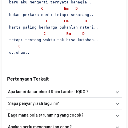
 baru aku mengerti ternyata bahagia..

C
Em
D
 bukan perkara nanti tetapi sekarang..

C
Em
D
 harta paling berharga bukanlah materi..

C
Em
D
 tetapi tentang waktu tak bisa kutahan..

C
 u..uhuu..

Pertanyaan Terkait
Apa kunci dasar chord Raim Laode - IQRO'?
Lagu
IQRO'
menggunakan
6
chord
, yaitu
C, Em, D, Am, Bm, G
.
Siapa penyanyi asli lagu ini?
Versi chord ini telah disederhanakan sehingga lebih mudah
dimainkan oleh pemula maupun gitaris yang ingin belajar
Lagu
IQRO'
merupakan lagu yang dibawakan oleh
Raim Laode
.
Bagaimana pola strumming yang cocok?
memainkan lagu ini.
Pada halaman ini tersedia versi chord gitar yang lebih mudah
dimainkan tanpa mengubah alur lagu.
Tidak ada satu pola strumming yang wajib digunakan. Sebagai
Apakah perlu menggunakan capo?