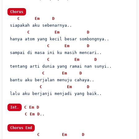
Chorus
C
Em
D
 siapakah aku sebenarnya..

C
Em
D
 hanya atom yang kecil besar sombongnya..

C
Em
D
 sampai di masa ini ku masih mencari..

C
Em
D
 tentang arti dunia yang ramai nan sunyi..

C
Em
D
 bantu aku berjalan menuju cahaya..

C
Em
D
 lalu aku berjanji menjadi yang baik..

C
Em
D
Int.
C
Em
D
..

Chorus End
C
Em
D