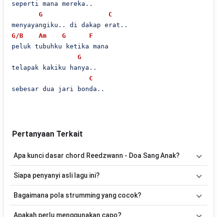
seperti mana mereka..

G
C
G/B
Am
G
F
peluk tubuhku ketika mana

G
telapak kakiku hanya..

C
sebesar dua jari bonda..

Pertanyaan Terkait
Apa kunci dasar chord Reedzwann - Doa Sang Anak?
Lagu
Doa Sang Anak
menggunakan
8
chord
, yaitu
F, G, C, G/B,
Siapa penyanyi asli lagu ini?
Am, Dm, Fm, E
. Versi chord ini telah disederhanakan sehingga
lebih mudah dimainkan oleh pemula maupun gitaris yang ingin
Lagu
Doa Sang Anak
merupakan lagu yang dibawakan oleh
Bagaimana pola strumming yang cocok?
belajar memainkan lagu ini.
Reedzwann
. Pada halaman ini tersedia versi chord gitar yang lebih
mudah dimainkan tanpa mengubah alur lagu.
Tidak ada satu pola strumming yang wajib digunakan. Sebagai
Apakah perlu menggunakan capo?