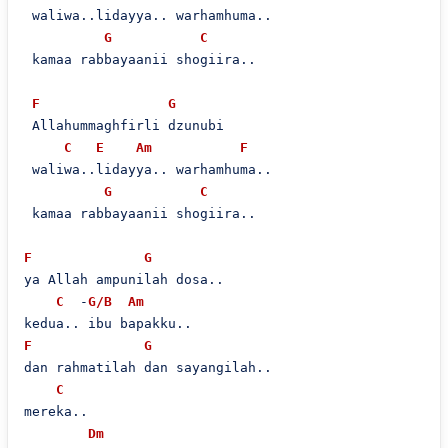
 waliwa..lidayya.. warhamhuma..

G
C
 kamaa rabbayaanii shogiira..

F
G
 Allahummaghfirli dzunubi

C
E
Am
F
 waliwa..lidayya.. warhamhuma..

G
C
 kamaa rabbayaanii shogiira..

F
G
ya Allah ampunilah dosa..

C
  -
G/B
Am
F
G
dan rahmatilah dan sayangilah..

C
mereka..

Dm