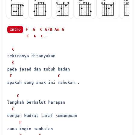
F
G
C
G/B
Am
G
Intro
F
G
C
..

C
sekiranya ditanyakan

C
pada jasad dan tubuh badan

F
C
apakah sang anak ini mahukan..

C
langkah berbalut harapan

C
dengan kudrat taraf kemampuan

F
cuma ingin membalas
