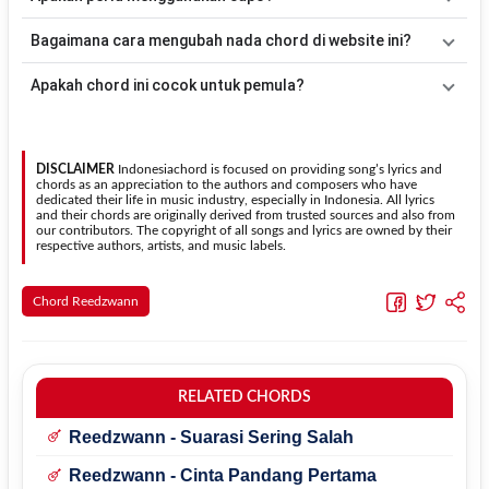
acuan, kamu dapat menggunakan pola
Down - Down - Up - Up -
Down - Up
kemudian menyesuaikannya dengan tempo dan irama
Tidak selalu. Chord pada halaman ini sudah disesuaikan dengan
Bagaimana cara mengubah nada chord di website ini?
lagu
Doa Sang Anak
.
kunci dasar
F
. Jika ingin mengikuti nada asli penyanyi, kamu dapat
menggunakan fitur
Transpose
atau menambahkan capo sesuai
Gunakan tombol
Transpose (atas)
untuk menaikkan nada dan
Apakah chord ini cocok untuk pemula?
kebutuhan.
Transpose (bawah)
untuk menurunkan nada. Seluruh chord akan
berubah secara otomatis tanpa mengubah lirik sehingga kamu
Ya. Versi chord gitar
Doa Sang Anak
pada halaman ini
dapat menyesuaikannya dengan jangkauan suara.
menggunakan kunci yang lebih sederhana sehingga lebih mudah
dipelajari oleh pemula tanpa menghilangkan struktur dasar lagu.
DISCLAIMER
Indonesiachord is focused on providing song’s lyrics and
chords as an appreciation to the authors and composers who have
dedicated their life in music industry, especially in Indonesia. All lyrics
and their chords are originally derived from trusted sources and also from
our contributors. The copyright of all songs and lyrics are owned by their
respective authors, artists, and music labels.
Chord Reedzwann
RELATED CHORDS
Reedzwann - Suarasi Sering Salah
Reedzwann - Cinta Pandang Pertama