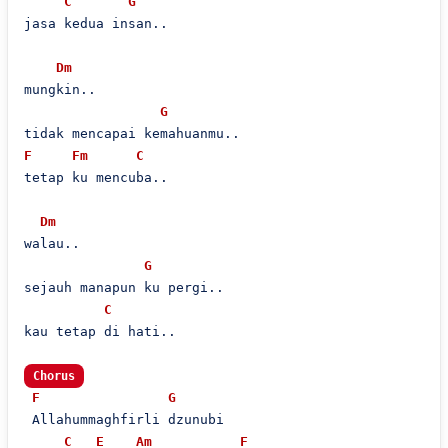
C
G
jasa kedua insan..

Dm
mungkin..

G
F
Fm
C
tetap ku mencuba..

Dm
walau..

G
sejauh manapun ku pergi..

C
kau tetap di hati..

Chorus
F
G
 Allahummaghfirli dzunubi

C
E
Am
F