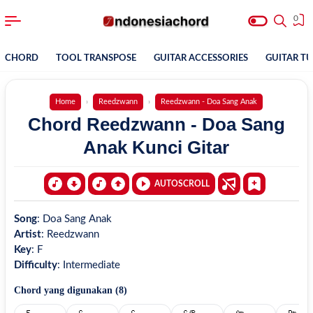
0
CHORD
TOOL TRANSPOSE
GUITAR ACCESSORIES
GUITAR T
Home
Reedzwann
Reedzwann - Doa Sang Anak
Chord Reedzwann - Doa Sang
Anak Kunci Gitar
AUTOSCROLL
Song
:
Doa Sang Anak
Artist
:
Reedzwann
Key
:
F
Difficulty
:
Intermediate
Chord yang digunakan (
8
)