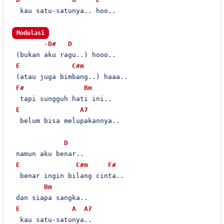
  kau satu-satunya.. hoo..

Modulasi
        -
D#
D
 (bukan aku ragu..) hooo..

E
C#m
 (atau juga bimbang..) haaa..

F#
Bm
  tapi sungguh hati ini..

E
A7
  belum bisa melupakannya..

D
 namun aku benar..

E
C#m
F#
  benar ingin bilang cinta..

Bm
 dan siapa sangka..

E
A
A7
  kau satu-satunya..
