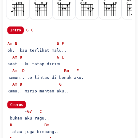
G
C
Intro
Am
D
G
E
oh.. kau terlihat malu..

Am
D
G
E
saat.. ku tatap dirimu..

Am
D
Bm
E
namun.. terlintas di benak aku..

Am
D
G
kamu.. mirip mantan aku..

Chorus
       -
G7
C
 bukan aku ragu..

D
Bm
  atau juga bimbang..
