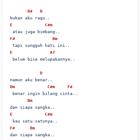
       -
D#
D
 bukan aku ragu..

E
C#m
  atau juga bimbang..

F#
Bm
  tapi sungguh hati ini..

E
A7
  belum bisa melupakannya..

D
 namun aku benar..

Dm
C#m
F#
  benar ingin bilang cinta..

Bm
 dan siapa sangka..

E
C#m
  kau satu-satunya..

F#
Bm
 dan siapa sangka..
