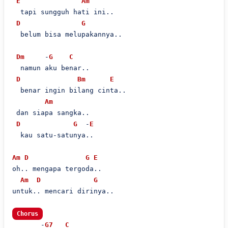
E
Am
  tapi sungguh hati ini..

D
G
  belum bisa melupakannya..

Dm
     -
G
C
  namun aku benar..

D
Bm
E
  benar ingin bilang cinta..

Am
 dan siapa sangka..

D
G
  -
E
  kau satu-satunya..

Am
D
G
E
oh.. mengapa tergoda..

Am
D
G
untuk.. mencari dirinya..

Chorus
       -
G7
C