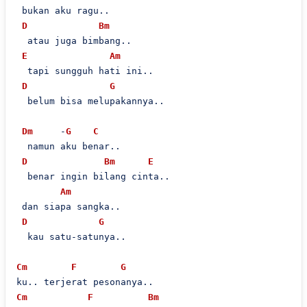
 bukan aku ragu..

D
Bm
  atau juga bimbang..

E
Am
  tapi sungguh hati ini..

D
G
  belum bisa melupakannya..

Dm
     -
G
C
  namun aku benar..

D
Bm
E
  benar ingin bilang cinta..

Am
 dan siapa sangka..

D
G
  kau satu-satunya..

Cm
F
G
Cm
F
Bm