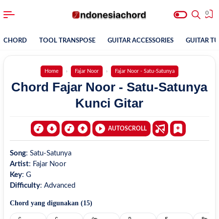
0
CHORD
TOOL TRANSPOSE
GUITAR ACCESSORIES
GUITAR T
Home
Fajar Noor
Fajar Noor - Satu-Satunya
Chord Fajar Noor - Satu-Satunya
Kunci Gitar
AUTOSCROLL
Song
:
Satu-Satunya
Artist
:
Fajar Noor
Key
:
G
Difficulty
:
Advanced
Chord yang digunakan (
15
)