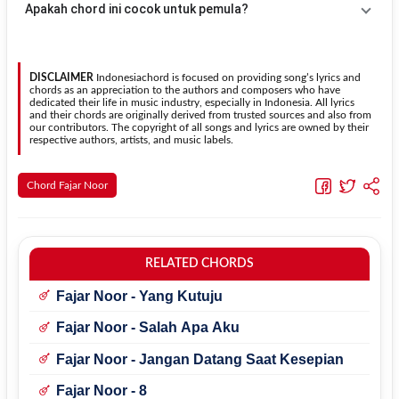
Apakah chord ini cocok untuk pemula?
kebutuhan.
Transpose (bawah)
untuk menurunkan nada. Seluruh chord akan
berubah secara otomatis tanpa mengubah lirik sehingga kamu
Ya. Versi chord gitar
Satu-Satunya
pada halaman ini
dapat menyesuaikannya dengan jangkauan suara.
menggunakan kunci yang lebih sederhana sehingga lebih mudah
dipelajari oleh pemula tanpa menghilangkan struktur dasar lagu.
DISCLAIMER
Indonesiachord is focused on providing song’s lyrics and
chords as an appreciation to the authors and composers who have
dedicated their life in music industry, especially in Indonesia. All lyrics
and their chords are originally derived from trusted sources and also from
our contributors. The copyright of all songs and lyrics are owned by their
respective authors, artists, and music labels.
Chord Fajar Noor
RELATED CHORDS
Fajar Noor - Yang Kutuju
Fajar Noor - Salah Apa Aku
Fajar Noor - Jangan Datang Saat Kesepian
Fajar Noor - 8