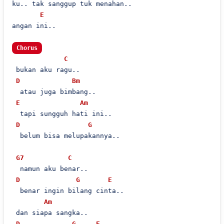
ku.. tak sanggup tuk menahan..

E
angan ini..

Chorus
C
 bukan aku ragu..

D
Bm
  atau juga bimbang..

E
Am
  tapi sungguh hati ini..

D
G
  belum bisa melupakannya..

G7
C
  namun aku benar..

D
G
E
  benar ingin bilang cinta..

Am
 dan siapa sangka..

D
G
E