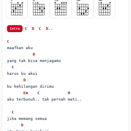
C
D
C
D
..

Intro
C
maafkan aku

D
yang tak bisa menjagamu

C
harus ku akui

D
ku kehilangan dirimu

Em
C
D
aku terbunuh.. tak pernah mati..

C
jika memang semua

D