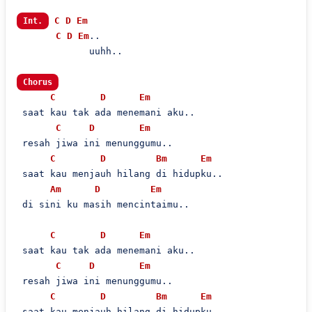
C
D
Em
Int.
C
D
Em
..

             uuhh..

Chorus
C
D
Em
 saat kau tak ada menemani aku..

C
D
Em
 resah jiwa ini menunggumu..

C
D
Bm
Em
 saat kau menjauh hilang di hidupku..

Am
D
Em
 di sini ku masih mencintaimu..

C
D
Em
 saat kau tak ada menemani aku..

C
D
Em
 resah jiwa ini menunggumu..

C
D
Bm
Em
 saat kau menjauh hilang di hidupku..
