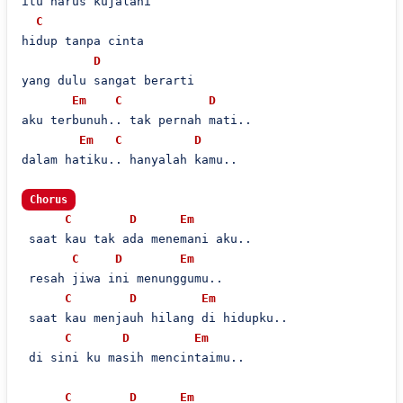
itu harus kujalani

C
hidup tanpa cinta

D
yang dulu sangat berarti

Em
C
D
aku terbunuh.. tak pernah mati..

Em
C
D
dalam hatiku.. hanyalah kamu..

Chorus
C
D
Em
 saat kau tak ada menemani aku..

C
D
Em
 resah jiwa ini menunggumu..

C
D
Em
 saat kau menjauh hilang di hidupku..

C
D
Em
 di sini ku masih mencintaimu..

C
D
Em