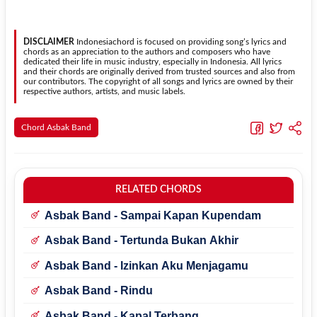
berubah secara otomatis tanpa mengubah lirik sehingga kamu
Ya. Versi chord gitar
Hidup Tanpa Cinta
pada halaman ini
dapat menyesuaikannya dengan jangkauan suara.
menggunakan kunci yang lebih sederhana sehingga lebih mudah
dipelajari oleh pemula tanpa menghilangkan struktur dasar lagu.
DISCLAIMER
Indonesiachord is focused on providing song’s lyrics and
chords as an appreciation to the authors and composers who have
dedicated their life in music industry, especially in Indonesia. All lyrics
and their chords are originally derived from trusted sources and also from
our contributors. The copyright of all songs and lyrics are owned by their
respective authors, artists, and music labels.
Chord Asbak Band
RELATED CHORDS
Asbak Band - Sampai Kapan Kupendam
Asbak Band - Tertunda Bukan Akhir
Asbak Band - Izinkan Aku Menjagamu
Asbak Band - Rindu
Asbak Band - Kapal Terbang