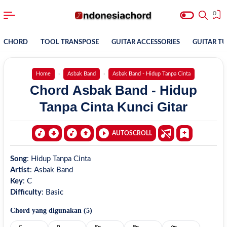
0
CHORD
TOOL TRANSPOSE
GUITAR ACCESSORIES
GUITAR T
Home
Asbak Band
Asbak Band - Hidup Tanpa Cinta
Chord Asbak Band - Hidup
Tanpa Cinta Kunci Gitar
AUTOSCROLL
Song
:
Hidup Tanpa Cinta
Artist
:
Asbak Band
Key
:
C
Difficulty
:
Basic
Chord yang digunakan (
5
)