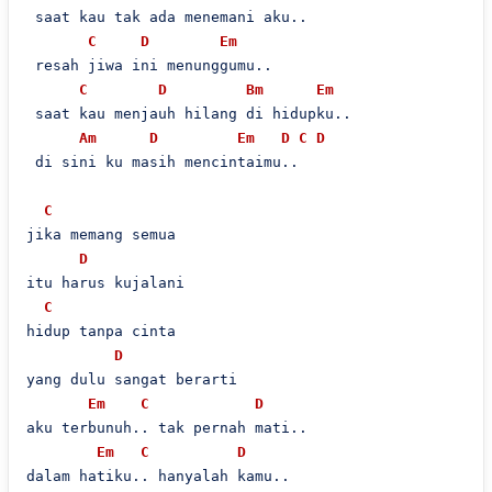
 saat kau tak ada menemani aku..

C
D
Em
 resah jiwa ini menunggumu..

C
D
Bm
Em
 saat kau menjauh hilang di hidupku..

Am
D
Em
D
C
D
 di sini ku masih mencintaimu..

C
jika memang semua

D
itu harus kujalani

C
hidup tanpa cinta

D
yang dulu sangat berarti

Em
C
D
aku terbunuh.. tak pernah mati..

Em
C
D
dalam hatiku.. hanyalah kamu..
