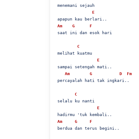
 menemani sejauh

E
 apapun kau berlari..

Am
G
F
 saat ini dan esok hari

C
 melihat kuatmu

E
 sampai setengah mati..

Am
G
D
Fm
 percayalah hati tak ingkari..

C
 selalu ku nanti

E
 hadirmu 'tuk kembali..

Am
G
F
 berdua dan terus begini..
