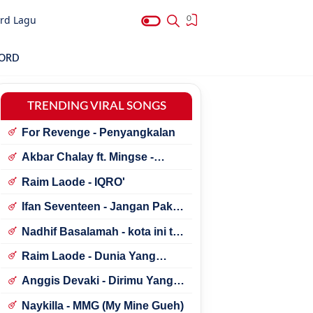
rd Lagu
0
HORD
TRENDING VIRAL SONGS
For Revenge - Penyangkalan
Akbar Chalay ft. Mingse -
Astaga Bercanda
Raim Laode - IQRO'
Ifan Seventeen - Jangan Paksa
Rindu (Beda)
Nadhif Basalamah - kota ini tak
sama tanpamu
Raim Laode - Dunia Yang
Nanti
Anggis Devaki - Dirimu Yang
Dulu
Naykilla - MMG (My Mine Gueh)