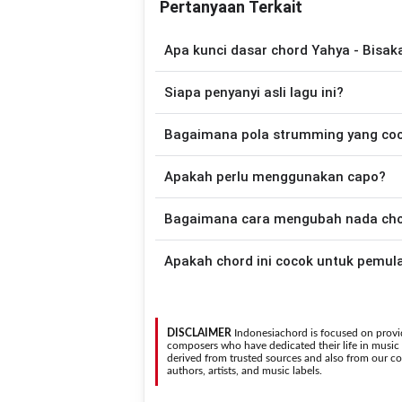
Pertanyaan Terkait
Apa kunci dasar chord Yahya - Bisa
Lagu
Bisakah Selamanya?
menggunaka
Siapa penyanyi asli lagu ini?
telah disederhanakan sehingga lebih mud
memainkan lagu ini.
Lagu
Bisakah Selamanya?
merupakan lag
Bagaimana pola strumming yang co
chord gitar yang lebih mudah dimai
Apakah perlu menggunakan capo?
Down - Down - Up - Up - Down - Up
Selamanya?
.
Tidak selalu. Chord pada halaman ini su
Bagaimana cara mengubah nada chord
asli penyanyi, kamu dapat menggunakan
Gunakan tombol
Transpose (atas)
untuk
Apakah chord ini cocok untuk pemul
nada. Seluruh chord akan berubah secara otomatis tanpa mengubah lirik sehingga kamu dapat
menyesuaikannya dengan jangkauan 
Ya. Versi chord gitar
Bisakah Selamanya
sehingga
DISCLAIMER
Indonesiachord is focused on provid
composers who have dedicated their life in music in
derived from trusted sources and also from our con
authors, artists, and music labels.