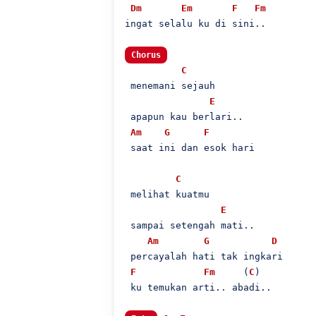
Dm
Em
F
Fm
ingat selalu ku di sini..

Chorus
C
 menemani sejauh

E
 apapun kau berlari..

Am
G
F
 saat ini dan esok hari

C
 melihat kuatmu

E
 sampai setengah mati..

Am
G
D
 percayalah hati tak ingkari

F
Fm
     (
C
)

 ku temukan arti.. abadi..
