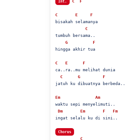
C
F
Int.
C
E
F
bisakah selamanya

C
tumbuh bersama..

G
F
hingga akhir tua

C
E
F
ca..ra..mu melihat dunia

C
G
F
jatuh ku dibuatnya berbeda..

Em
Am
waktu sepi menyelimuti..

Dm
Em
F
Fm
ingat selalu ku di sini..

Chorus
C