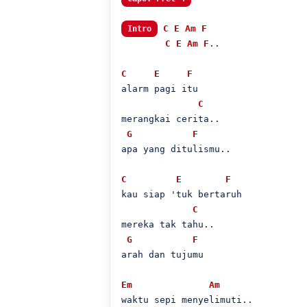
C
E
Am
F
Intro
C
E
Am
F
..

C
E
F
alarm pagi itu

C
merangkai cerita..

G
F
apa yang ditulismu..

C
E
F
kau siap 'tuk bertaruh

C
mereka tak tahu..

G
F
arah dan tujumu

Em
Am
waktu sepi menyelimuti..
