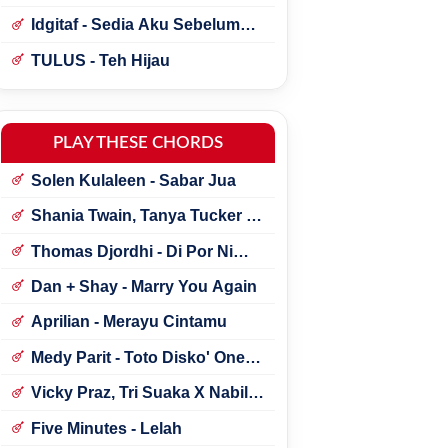
Idgitaf - Sedia Aku Sebelum
Hujan
TULUS - Teh Hijau
PLAY THESE CHORDS
Solen Kulaleen - Sabar Jua
Shania Twain, Tanya Tucker -
Little Miss Twain
Thomas Djordhi - Di Por Ni
Udan
Dan + Shay - Marry You Again
Aprilian - Merayu Cintamu
Medy Parit - Toto Disko' One
Tik Tok
Vicky Praz, Tri Suaka X Nabila
Maharani - Mecucu
Five Minutes - Lelah