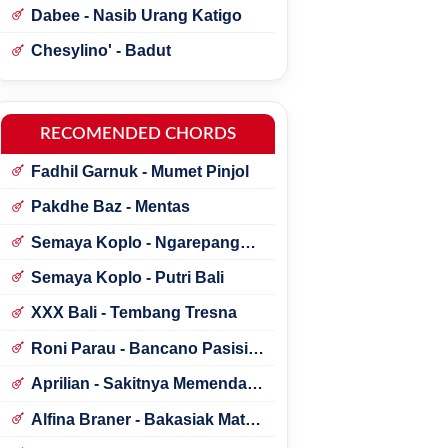
Dabee - Nasib Urang Katigo
Chesylino' - Badut
RECOMENDED CHORDS
Fadhil Garnuk - Mumet Pinjol
Pakdhe Baz - Mentas
Semaya Koplo - Ngarepang
Tresna
Semaya Koplo - Putri Bali
XXX Bali - Tembang Tresna
Roni Parau - Bancano Pasisia
Salatan
Aprilian - Sakitnya Memendam
Cinta
Alfina Braner - Bakasiak Mato
Mamandang