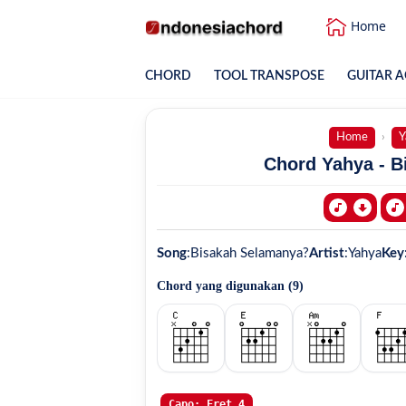
Home
CHORD
TOOL TRANSPOSE
GUITAR A
Home
Y
Chord Yahya - B
Song
:
Bisakah Selamanya?
Artist
:
Yahya
Key
Chord yang digunakan (
9
)
Capo: Fret 4