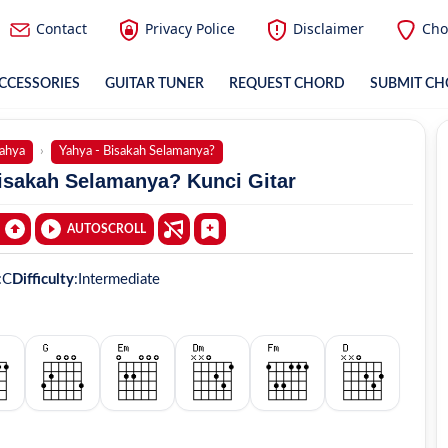
Contact
Privacy Police
Disclaimer
Cho
CCESSORIES
GUITAR TUNER
REQUEST CHORD
SUBMIT C
ahya
Yahya - Bisakah Selamanya?
isakah Selamanya? Kunci Gitar
AUTOSCROLL
:
C
Difficulty
:
Intermediate