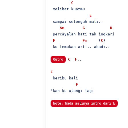
C
 melihat kuatmu

E
 sampai setengah mati..

Am
G
D
 percayalah hati tak ingkari

F
Fm
     (
C
)

 ku temukan arti.. abadi..

C
F
..

Outro
C
 beribu kali

F
'kan ku ulangi lagi

Note: Nada aslinya intro dari E