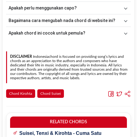
lebih mudah dimainkan tanpa mengubah alur lagu.
Tidak ada satu pola strumming yang wajib digunakan. Sebagai
Apakah perlu menggunakan capo?
acuan, kamu dapat menggunakan pola
Down - Down - Up - Up -
Down - Up
kemudian menyesuaikannya dengan tempo dan irama
Tidak selalu. Chord pada halaman ini sudah disesuaikan dengan
Bagaimana cara mengubah nada chord di website ini?
lagu
cinta atau dusta
.
kunci dasar
Em
. Jika ingin mengikuti nada asli penyanyi, kamu
dapat menggunakan fitur
Transpose
atau menambahkan capo
Gunakan tombol
Transpose (atas)
untuk menaikkan nada dan
Apakah chord ini cocok untuk pemula?
sesuai kebutuhan.
Transpose (bawah)
untuk menurunkan nada. Seluruh chord akan
berubah secara otomatis tanpa mengubah lirik sehingga kamu
Ya. Versi chord gitar
cinta atau dusta
pada halaman ini
dapat menyesuaikannya dengan jangkauan suara.
menggunakan kunci yang lebih sederhana sehingga lebih mudah
dipelajari oleh pemula tanpa menghilangkan struktur dasar lagu.
DISCLAIMER
Indonesiachord is focused on providing song’s lyrics and
chords as an appreciation to the authors and composers who have
dedicated their life in music industry, especially in Indonesia. All lyrics
and their chords are originally derived from trusted sources and also from
our contributors. The copyright of all songs and lyrics are owned by their
respective authors, artists, and music labels.
Chord Kirohta
Chord Suisei
RELATED CHORDS
Suisei, Tenxi & Kirohta - Cuma Satu