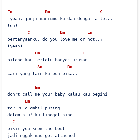
Em
Bm
C
 yeah, janji manismu ku dah dengar a lot..

(eh)

C
Bm
Em
pertanyaanku, do you love me or not..?

(yeah)

Bm
C
bilang kau terlalu banyak urusan..

Am
Bm
cari yang lain ku pun bisa..

Em
don't call me your baby kalau kau begini

Em
tak ku a-ambil pusing

dalam stu' ku tinggal sing

C
pikir you know the best

jadi nggak mau get attached
