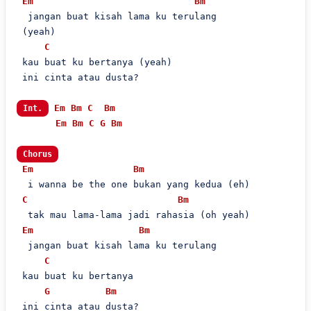
Em
Bm
  jangan buat kisah lama ku terulang

 (yeah)

C
 kau buat ku bertanya (yeah)

 ini cinta atau dusta?

Em
Bm
C
Bm
Int.
Em
Bm
C
G
Bm
Chorus
Em
Bm
  i wanna be the one bukan yang kedua (eh)

C
Bm
  tak mau lama-lama jadi rahasia (oh yeah)

Em
Bm
  jangan buat kisah lama ku terulang

C
 kau buat ku bertanya

G
Bm
 ini cinta atau dusta?
