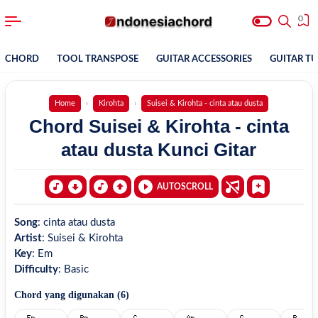
0
CHORD
TOOL TRANSPOSE
GUITAR ACCESSORIES
GUITAR T
Home
Kirohta
Suisei & Kirohta - cinta atau dusta
Chord Suisei & Kirohta - cinta
atau dusta Kunci Gitar
AUTOSCROLL
Song
:
cinta atau dusta
Artist
:
Suisei & Kirohta
Key
:
Em
Difficulty
:
Basic
Chord yang digunakan (
6
)