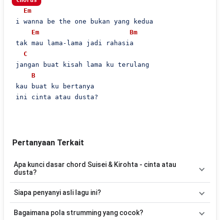
Chorus
Em
 i wanna be the one bukan yang kedua

Em
Bm
 tak mau lama-lama jadi rahasia

C
 jangan buat kisah lama ku terulang

B
 kau buat ku bertanya

 ini cinta atau dusta?

Pertanyaan Terkait
Apa kunci dasar chord Suisei & Kirohta - cinta atau
dusta?
Lagu
cinta atau dusta
menggunakan
6
chord
, yaitu
Em, Bm, C,
Siapa penyanyi asli lagu ini?
Am, G, B
. Versi chord ini telah disederhanakan sehingga lebih
mudah dimainkan oleh pemula maupun gitaris yang ingin belajar
Lagu
cinta atau dusta
merupakan lagu yang dibawakan oleh
Bagaimana pola strumming yang cocok?
memainkan lagu ini.
Suisei & Kirohta
. Pada halaman ini tersedia versi chord gitar yang