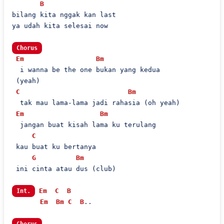
B
bilang kita nggak kan last

ya udah kita selesai now

Chorus
Em
Bm
  i wanna be the one bukan yang kedua

 (yeah)

C
Bm
  tak mau lama-lama jadi rahasia (oh yeah)

Em
Bm
  jangan buat kisah lama ku terulang

C
 kau buat ku bertanya

G
Bm
 ini cinta atau dus (club)

Em
C
B
Int.
Em
Bm
C
B
..
