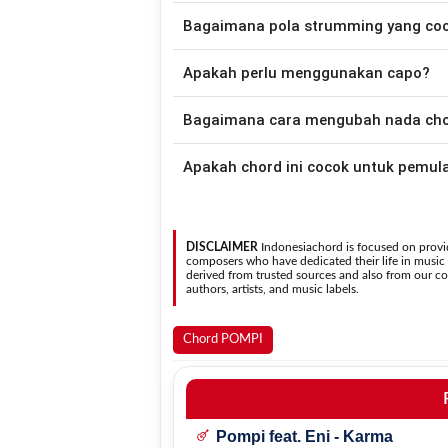
memainkan lagu ini.
Lagu
Ade Muani Disisi
merupakan lagu y
Bagaimana pola strumming yang co
chord gitar yang lebih mudah dimai
Apakah perlu menggunakan capo?
Down - Down - Up - Up - Down - Up
Muani Disisi
.
Tidak selalu. Chord pada halaman ini su
Bagaimana cara mengubah nada chord
nada asli penyanyi, kamu dapat me
kebutuhan.
Gunakan tombol
Transpose (atas)
untuk
Apakah chord ini cocok untuk pemul
nada. Seluruh chord akan berubah secara otomatis tanpa mengubah lirik sehingga kamu dapat
menyesuaikannya dengan jangkauan 
Ya. Versi chord gitar
Ade Muani Disisi
pada halama
sehingga
DISCLAIMER
Indonesiachord is focused on provid
composers who have dedicated their life in music in
derived from trusted sources and also from our con
authors, artists, and music labels.
Chord POMPI
Pompi feat. Eni - Karma