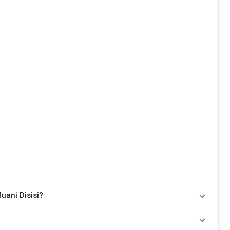
uani Disisi?
hord
, yaitu
Em, Bm, C, D, G, B, Am
. Versi chord ini telah
ainkan oleh pemula maupun gitaris yang ingin belajar