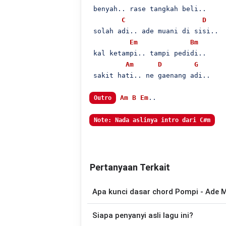
 benyah.. rase tangkah beli..

C
D
 solah adi.. ade muani di sisi..

Em
Bm
 kal ketampi.. tampi pedidi..

Am
D
G
 sakit hati.. ne gaenang adi..

Am
B
Em
..

Outro
Note: Nada aslinya intro dari C#m
Pertanyaan Terkait
Apa kunci dasar chord Pompi - Ade M
Lagu
Ade Muani Disisi
menggunakan
7
c
Siapa penyanyi asli lagu ini?
disederhanakan sehingga lebih mudah dim