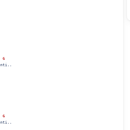
G
nti..

G
nti..
