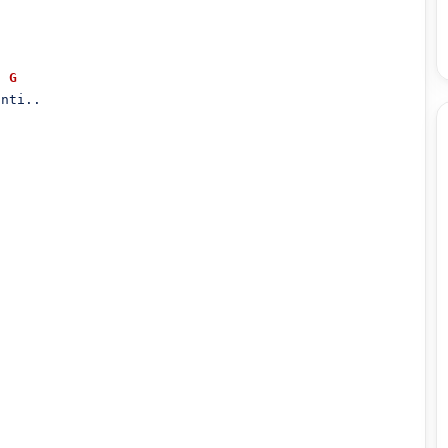
G
nti..
