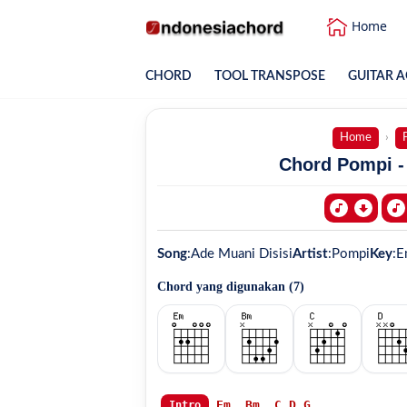
Home
CHORD
TOOL TRANSPOSE
GUITAR A
Home
Chord Pompi - 
Song
:
Ade Muani Disisi
Artist
:
Pompi
Key
:
E
Chord yang digunakan (
7
)
Em
Bm
C
D
G
Intro