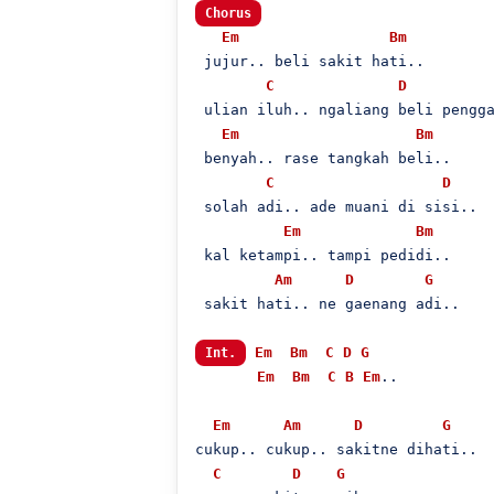
Chorus
Em
Bm
 jujur.. beli sakit hati..

C
D
 ulian iluh.. ngaliang beli pengga
Em
Bm
 benyah.. rase tangkah beli..

C
D
 solah adi.. ade muani di sisi..

Em
Bm
 kal ketampi.. tampi pedidi..

Am
D
G
 sakit hati.. ne gaenang adi..

Em
Bm
C
D
G
Int.
Em
Bm
C
B
Em
..

Em
Am
D
G
cukup.. cukup.. sakitne dihati..

C
D
G