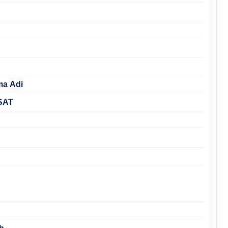
ma Adi
ASAT