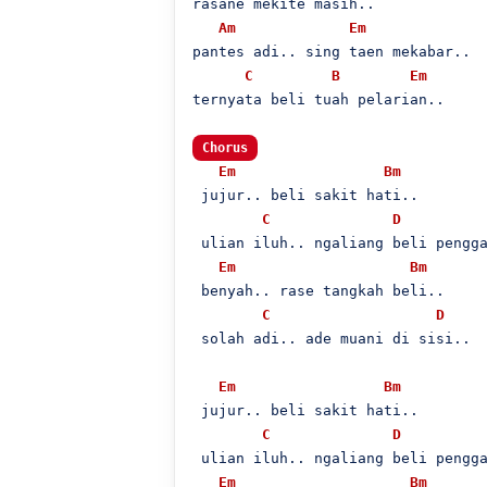
rasane mekite masih..

Am
Em
pantes adi.. sing taen mekabar..

C
B
Em
ternyata beli tuah pelarian..

Chorus
Em
Bm
 jujur.. beli sakit hati..

C
D
 ulian iluh.. ngaliang beli pengga
Em
Bm
 benyah.. rase tangkah beli..

C
D
 solah adi.. ade muani di sisi..

Em
Bm
 jujur.. beli sakit hati..

C
D
 ulian iluh.. ngaliang beli pengga
Em
Bm