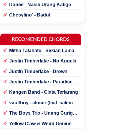
Dabee - Nasib Urang Katigo
Chesylino' - Badut
RECOMENDED CHORDS
Mitha Talahatu - Sekian Lama
Justin Timberlake - No Angels
Justin Timberlake - Drown
Justin Timberlake - Paradise ft.
*NSYNC
Kangen Band - Cinta Terlarang
vaultboy - closer (feat. salem
ilese)
The Boys Trio - Unang Curigai
Au
Yellow Claw & Weird Genius -
Lonely (Feat. Novia Bachmid)