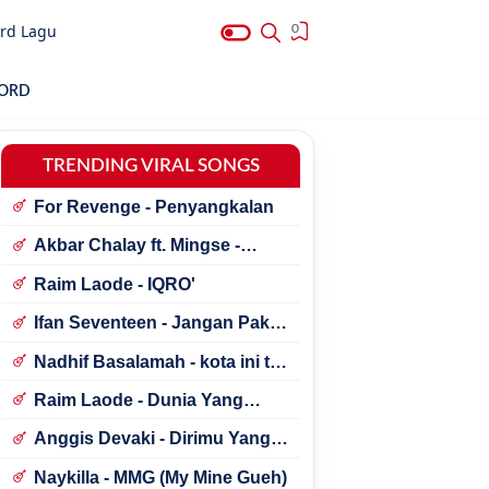
rd Lagu
0
HORD
TRENDING VIRAL SONGS
For Revenge - Penyangkalan
Akbar Chalay ft. Mingse -
Astaga Bercanda
Raim Laode - IQRO'
Ifan Seventeen - Jangan Paksa
Rindu (Beda)
Nadhif Basalamah - kota ini tak
sama tanpamu
Raim Laode - Dunia Yang
Nanti
Anggis Devaki - Dirimu Yang
Dulu
Naykilla - MMG (My Mine Gueh)