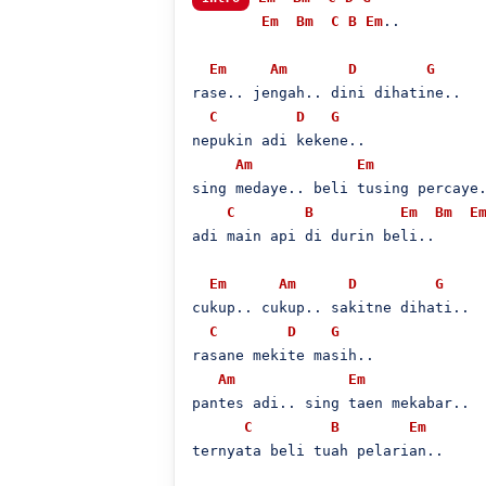
Em
Bm
C
B
Em
..

Em
Am
D
G
rase.. jengah.. dini dihatine..

C
D
G
nepukin adi kekene..

Am
Em
sing medaye.. beli tusing percaye.
C
B
Em
Bm
E
adi main api di durin beli..

Em
Am
D
G
cukup.. cukup.. sakitne dihati..

C
D
G
rasane mekite masih..

Am
Em
pantes adi.. sing taen mekabar..

C
B
Em
ternyata beli tuah pelarian..
