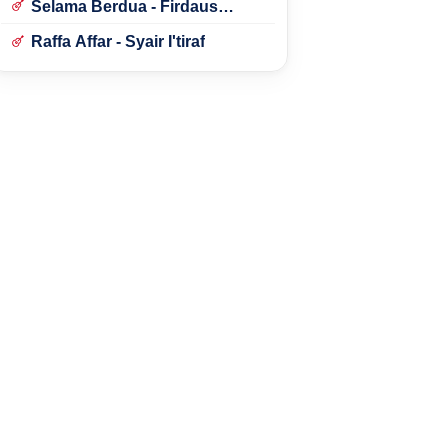
Selama Berdua - Firdaus
Rahmat
Raffa Affar - Syair I'tiraf