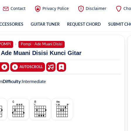
Contact
Privacy Police
Disclaimer
Cho
CCESSORIES
GUITAR TUNER
REQUEST CHORD
SUBMIT C
POMPI
Pompi - Ade Muani Disisi
Ade Muani Disisi Kunci Gitar
AUTOSCROLL
m
Difficulty
:
Intermediate