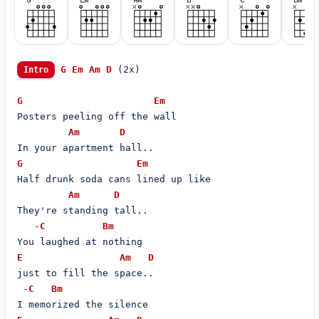
G
Em
Am
D
 (2x)

Intro
G
Em
Posters peeling off the wall

Am
D
G
Em
Half drunk soda cans lined up like

Am
D
They're standing tall..

   -
C
Bm
E
Am
D
just to fill the space..

 -
C
Bm