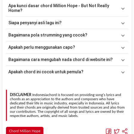
Apa kunci dasar chord Million Hope - But Not Really
Home?
Lagu
But Not Really Home
menggunakan
7
chord
, yaitu
G, Em,
Siapa penyanyi asli lagu ini?
Am, D, C, Bm, E
. Versi chord ini telah disederhanakan sehingga
lebih mudah dimainkan oleh pemula maupun gitaris yang ingin
Lagu
But Not Really Home
merupakan lagu yang dibawakan oleh
Bagaimana pola strumming yang cocok?
belajar memainkan lagu ini.
Million Hope
. Pada halaman ini tersedia versi chord gitar yang lebih
mudah dimainkan tanpa mengubah alur lagu.
Tidak ada satu pola strumming yang wajib digunakan. Sebagai
Apakah perlu menggunakan capo?
acuan, kamu dapat menggunakan pola
Down - Down - Up - Up -
Down - Up
kemudian menyesuaikannya dengan tempo dan irama
Tidak selalu. Chord pada halaman ini sudah disesuaikan dengan
Bagaimana cara mengubah nada chord di website ini?
lagu
But Not Really Home
.
kunci dasar
G
. Jika ingin mengikuti nada asli penyanyi, kamu dapat
menggunakan fitur
Transpose
atau menambahkan capo sesuai
Gunakan tombol
Transpose (atas)
untuk menaikkan nada dan
Apakah chord ini cocok untuk pemula?
kebutuhan.
Transpose (bawah)
untuk menurunkan nada. Seluruh chord akan
berubah secara otomatis tanpa mengubah lirik sehingga kamu
Ya. Versi chord gitar
But Not Really Home
pada halaman ini
dapat menyesuaikannya dengan jangkauan suara.
menggunakan kunci yang lebih sederhana sehingga lebih mudah
dipelajari oleh pemula tanpa menghilangkan struktur dasar lagu.
DISCLAIMER
Indonesiachord is focused on providing song’s lyrics and
chords as an appreciation to the authors and composers who have
dedicated their life in music industry, especially in Indonesia. All lyrics
and their chords are originally derived from trusted sources and also from
our contributors. The copyright of all songs and lyrics are owned by their
respective authors, artists, and music labels.
Chord Million Hope