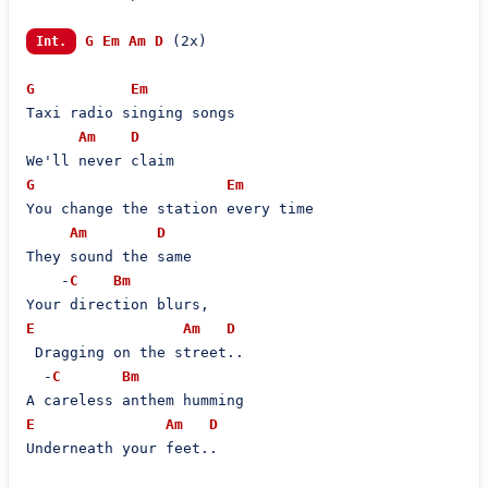
G
Em
Am
D
 (2x)

Int.
G
Em
Taxi radio singing songs

Am
D
G
Em
You change the station every time

Am
D
They sound the same

    -
C
Bm
E
Am
D
 Dragging on the street..

  -
C
Bm
E
Am
D
Underneath your feet..
