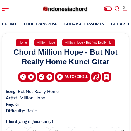
0
CHORD
TOOL TRANSPOSE
GUITAR ACCESSORIES
GUITAR T
Home
Million Hope
Million Hope - But Not Really Home
Chord Million Hope - But Not
Really Home Kunci Gitar
AUTOSCROLL
Song
:
But Not Really Home
Artist
:
Million Hope
Key
:
G
Difficulty
:
Basic
Chord yang digunakan (
7
)