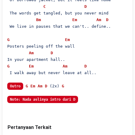
C
D
 The words get tangled, but you never mind

Bm
Em
Am
D
 We live in pauses that we can't.. define..

G
Em
Posters peeling off the wall

Am
D
G
Em
Am
D
 I walk away but never leave at all..

G
Em
Am
D
 (2x) 
G
Outro
Note: Nada aslinya intro dari D
Pertanyaan Terkait