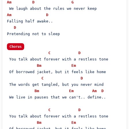
Am
D
G
Am
D
Falling half awake..

D
Pretending not to sleep

Chorus
C
D
 You talk about forever with a restless tone

Bm
Em
 Of borrowed jacket, but it feels like home

C
D
 The words get tangled, but you never mind

Bm
Em
Am
D
 We live in pauses that we can't.. define..

C
D
 You talk about forever with a restless tone

Bm
Em
 Of borrowed jacket, but it feels like home
