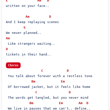
E
Am
D
written on your face..

Am
D
And I keep replaying scenes

G
Am
D
tickets in their hand..

Chorus
C
D
 You talk about forever with a restless tone

Bm
Em
 Of borrowed jacket, but it feels like home

C
D
 The words get tangled, but you never mind

Bm
Em
Am
D
 We live in pauses that we can't.. define..
