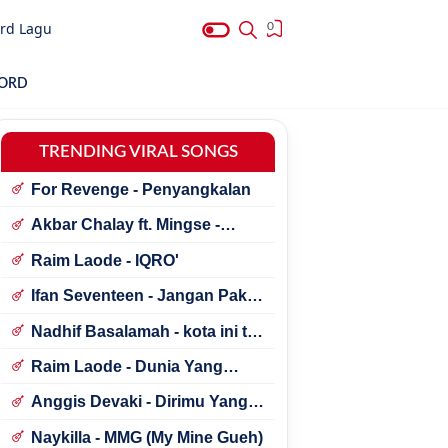
rd Lagu
0
HORD
TRENDING VIRAL SONGS
For Revenge - Penyangkalan
Akbar Chalay ft. Mingse -
Astaga Bercanda
Raim Laode - IQRO'
Ifan Seventeen - Jangan Paksa
Rindu (Beda)
Nadhif Basalamah - kota ini tak
sama tanpamu
Raim Laode - Dunia Yang
Nanti
Anggis Devaki - Dirimu Yang
Dulu
Naykilla - MMG (My Mine Gueh)