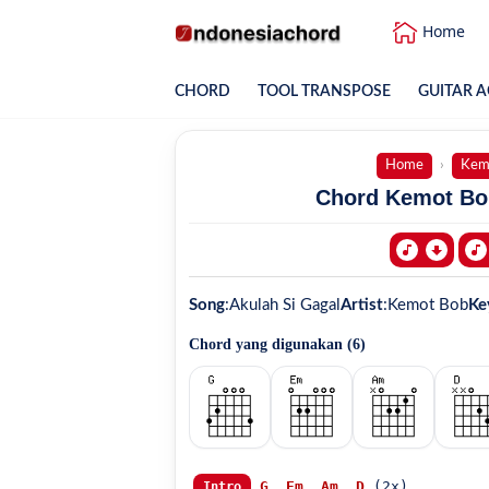
Home
CHORD
TOOL TRANSPOSE
GUITAR A
Home
Kem
Chord Kemot Bob
Song
:
Akulah Si Gagal
Artist
:
Kemot Bob
Ke
Chord yang digunakan (
6
)
G
Em
Am
D
 (2x)

Intro