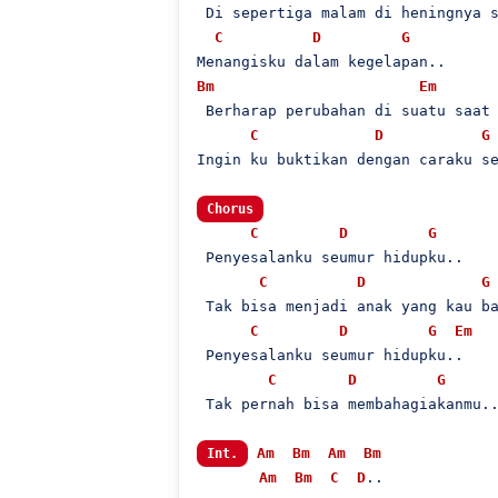
 Di sepertiga malam di heningnya s
C
D
G
Bm
Em
 Berharap perubahan di suatu saat 
C
D
G
Ingin ku buktikan dengan caraku se
Chorus
C
D
G
 Penyesalanku seumur hidupku..

C
D
G
 Tak bisa menjadi anak yang kau ba
C
D
G
Em
 Penyesalanku seumur hidupku..

C
D
G
 Tak pernah bisa membahagiakanmu..
Am
Bm
Am
Bm
Int.
Am
Bm
C
D
..
