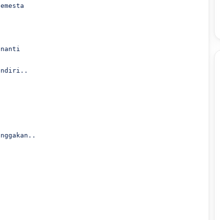
emesta 

nanti

ndiri..

nggakan..


