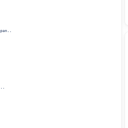
pan..

..
