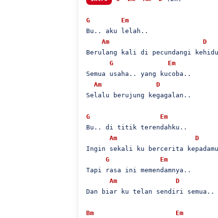
G
Em
Bu.. aku lelah..

Am
D
Berulang kali di pecundangi kehidu
G
Em
Semua usaha.. yang kucoba..

Am
D
Selalu berujung kegagalan..

G
Em
Bu.. di titik terendahku..

Am
D
Ingin sekali ku bercerita kepadamu
G
Em
Tapi rasa ini memendamnya..

Am
D
Dan biar ku telan sendiri semua..

Bm
Em