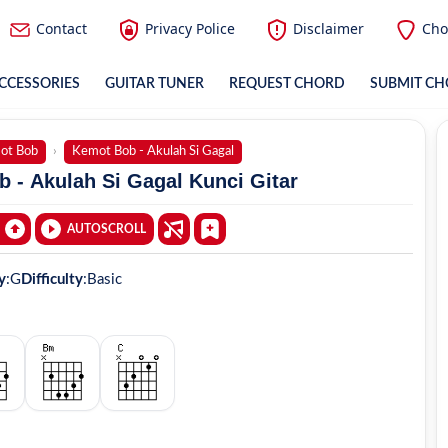
Contact
Privacy Police
Disclaimer
Cho
CCESSORIES
GUITAR TUNER
REQUEST CHORD
SUBMIT C
ot Bob
Kemot Bob - Akulah Si Gagal
 - Akulah Si Gagal Kunci Gitar
AUTOSCROLL
y
:
G
Difficulty
:
Basic