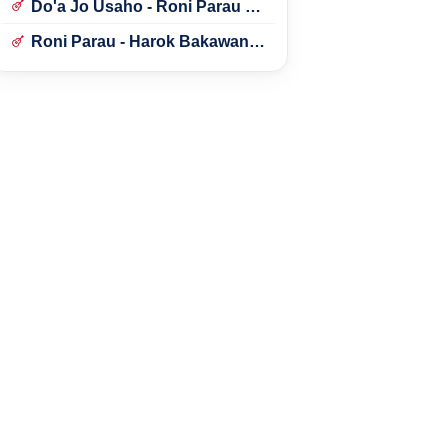
Do'a Jo Usaho - Roni Parau ft.
Lidya Aly
Roni Parau - Harok Bakawan
Bulan