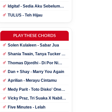
Idgitaf - Sedia Aku Sebelum
Hujan
TULUS - Teh Hijau
PLAY THESE CHORDS
Solen Kulaleen - Sabar Jua
Shania Twain, Tanya Tucker -
Little Miss Twain
Thomas Djordhi - Di Por Ni
Udan
Dan + Shay - Marry You Again
Aprilian - Merayu Cintamu
Medy Parit - Toto Disko' One
Tik Tok
Vicky Praz, Tri Suaka X Nabila
Maharani - Mecucu
Five Minutes - Lelah