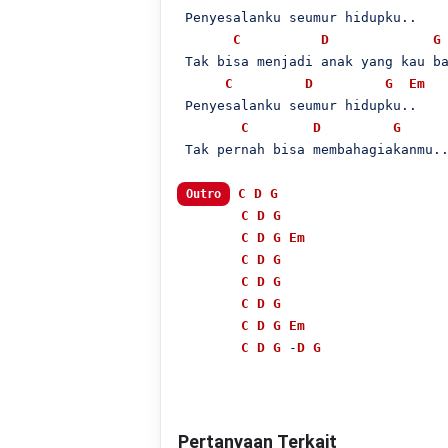
 Penyesalanku seumur hidupku..

C
D
G
 Tak bisa menjadi anak yang kau ba
C
D
G
Em
 Penyesalanku seumur hidupku..

C
D
G
 Tak pernah bisa membahagiakanmu..
C
D
G
Outro
C
D
G
C
D
G
Em
C
D
G
C
D
G
C
D
G
C
D
G
Em
C
D
G
 -
D
G
Pertanyaan Terkait