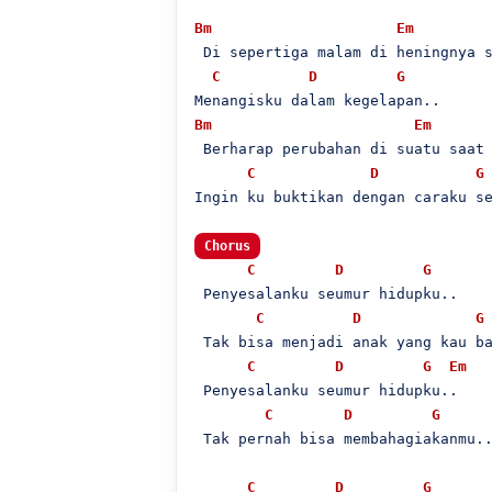
Bm
Em
 Di sepertiga malam di heningnya s
C
D
G
Bm
Em
 Berharap perubahan di suatu saat 
C
D
G
Ingin ku buktikan dengan caraku se
Chorus
C
D
G
 Penyesalanku seumur hidupku..

C
D
G
 Tak bisa menjadi anak yang kau ba
C
D
G
Em
 Penyesalanku seumur hidupku..

C
D
G
 Tak pernah bisa membahagiakanmu..
C
D
G