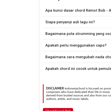
Apa kunci dasar chord Kemot Bob - A
Lagu
Akulah Si Gagal
menggunakan
6
ch
Siapa penyanyi asli lagu ini?
disederhanakan sehingga lebih mudah dim
memainkan lagu ini.
Lagu
Akulah Si Gagal
merupakan lagu ya
Bagaimana pola strumming yang co
chord gitar yang lebih mudah dimai
Apakah perlu menggunakan capo?
Down - Down - Up - Up - Down - Up
Si Gagal
.
Tidak selalu. Chord pada halaman ini su
Bagaimana cara mengubah nada chord
asli penyanyi, kamu dapat menggunakan
Gunakan tombol
Transpose (atas)
untuk
Apakah chord ini cocok untuk pemul
nada. Seluruh chord akan berubah secara otomatis tanpa mengubah lirik sehingga kamu dapat
menyesuaikannya dengan jangkauan 
Ya. Versi chord gitar
Akulah Si Gagal
pada halaman i
sehingga
DISCLAIMER
Indonesiachord is focused on provid
composers who have dedicated their life in music in
derived from trusted sources and also from our con
authors, artists, and music labels.