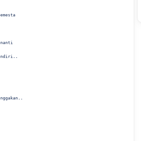
emesta 

nanti

ndiri..

nggakan..


