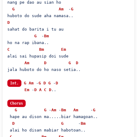
nang pe dao au sian ho

G
Am
  -
G
D
sahat do barita i tu au

G
  -
Bm
C
Bm
Em
alai sai hupasip doi sude

Am
D
G
D
jala huboto do ho naso setia..

G
Am
 -
G
D
G
 -
D
Int.
Em
 -
D
A
C
D
..

Chorus
G
G
 -
Am
 -
Bm
Am
     -
G
 hape au dison ma.....biar hamagoan..

D
G
      -
Bm
 alai ho disan mabiar habotoan..

C
Bm
Em