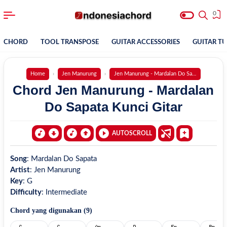
0
CHORD
TOOL TRANSPOSE
GUITAR ACCESSORIES
GUITAR T
Home
Jen Manurung
Jen Manurung - Mardalan Do Sapata
Chord Jen Manurung - Mardalan
Do Sapata Kunci Gitar
AUTOSCROLL
Song
:
Mardalan Do Sapata
Artist
:
Jen Manurung
Key
:
G
Difficulty
:
Intermediate
Chord yang digunakan (
9
)