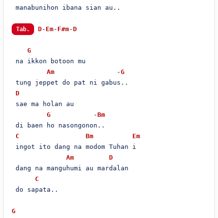
 manabunihon ibana sian au..

D
-
Em
-
F#m
-
D
Tab.
G
 na ikkon botoon mu

Am
                -
G
 tung jeppet do pat ni gabus..

D
 sae ma holan au

G
           -
Bm
 di baen ho nasongonon..

C
Bm
Em
 ingot ito dang na modom Tuhan i

Am
D
 dang na manguhumi au mardalan

C
 do sapata..

G