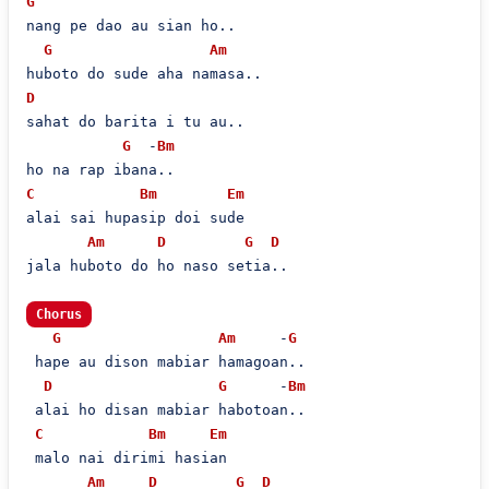
G
nang pe dao au sian ho..

G
Am
D
sahat do barita i tu au..

G
  -
Bm
C
Bm
Em
alai sai hupasip doi sude

Am
D
G
D
jala huboto do ho naso setia..

Chorus
G
Am
     -
G
 hape au dison mabiar hamagoan..

D
G
      -
Bm
 alai ho disan mabiar habotoan..

C
Bm
Em
 malo nai dirimi hasian

Am
D
G
D