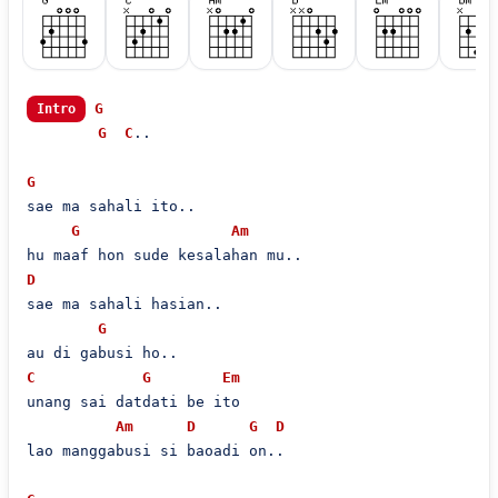
G
Intro
G
C
..

G
sae ma sahali ito..

G
Am
D
sae ma sahali hasian..

G
C
G
Em
unang sai datdati be ito

Am
D
G
D
lao manggabusi si baoadi on..
