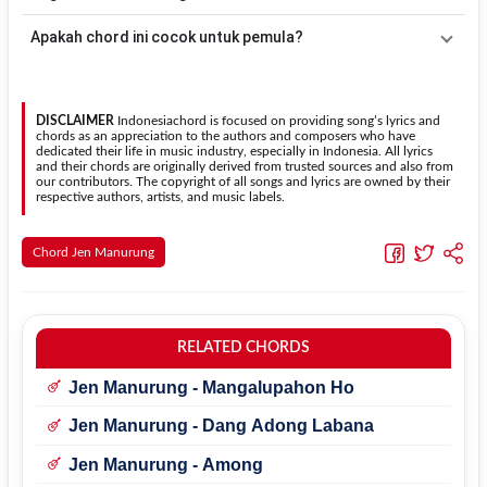
lagu
Mardalan Do Sapata
.
kunci dasar
G
. Jika ingin mengikuti nada asli penyanyi, kamu dapat
menggunakan fitur
Transpose
atau menambahkan capo sesuai
Gunakan tombol
Transpose (atas)
untuk menaikkan nada dan
Apakah chord ini cocok untuk pemula?
kebutuhan.
Transpose (bawah)
untuk menurunkan nada. Seluruh chord akan
berubah secara otomatis tanpa mengubah lirik sehingga kamu
Ya. Versi chord gitar
Mardalan Do Sapata
pada halaman ini
dapat menyesuaikannya dengan jangkauan suara.
menggunakan kunci yang lebih sederhana sehingga lebih mudah
dipelajari oleh pemula tanpa menghilangkan struktur dasar lagu.
DISCLAIMER
Indonesiachord is focused on providing song’s lyrics and
chords as an appreciation to the authors and composers who have
dedicated their life in music industry, especially in Indonesia. All lyrics
and their chords are originally derived from trusted sources and also from
our contributors. The copyright of all songs and lyrics are owned by their
respective authors, artists, and music labels.
Chord Jen Manurung
RELATED CHORDS
Jen Manurung - Mangalupahon Ho
Jen Manurung - Dang Adong Labana
Jen Manurung - Among