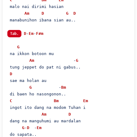
 malo nai dirimi hasian

Am
D
G
D
 manabunihon ibana sian au..

D
-
Em
-
F#m
Tab.
G
 na ikkon botoon mu

Am
                -
G
 tung jeppet do pat ni gabus..

D
 sae ma holan au

G
           -
Bm
 di baen ho nasongonon..

C
Bm
Em
 ingot ito dang na modom Tuhan i

Am
D
 dang na manguhumi au mardalan

G
-
D
  -
Em
 do sapata..
