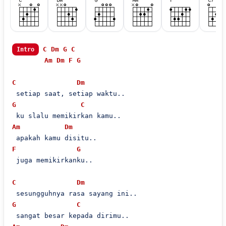
C
Dm
G
C
Intro
Am
Dm
F
G
C
Dm
G
C
Am
Dm
F
G
 juga memikirkanku..

C
Dm
G
C