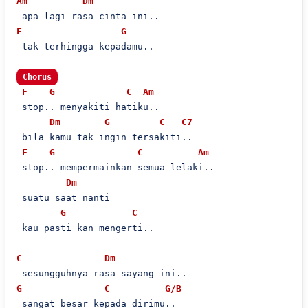
Am
Dm
F
G
 tak terhingga kepadamu..

Chorus
F
G
C
Am
 stop.. menyakiti hatiku..

Dm
G
C
C7
 bila kamu tak ingin tersakiti..

F
G
C
Am
 stop.. mempermainkan semua lelaki..

Dm
 suatu saat nanti

G
C
 kau pasti kan mengerti..

C
Dm
G
C
         -
G/B