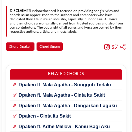
dapat menyesuaikannya dengan jangkauan suara.
menggunakan kunci yang lebih sederhana sehingga lebih mudah
dipelajari oleh pemula tanpa menghilangkan struktur dasar lagu.
DISCLAIMER
Indonesiachord is focused on providing song’s lyrics and
chords as an appreciation to the authors and composers who have
dedicated their life in music industry, especially in Indonesia. All lyrics
and their chords are originally derived from trusted sources and also from
our contributors. The copyright of all songs and lyrics are owned by their
respective authors, artists, and music labels.
Chord Dpaken
Chord Sinam
RELATED CHORDS
Dpaken ft. Mala Agatha - Sungguh Terlalu
Dpaken ft. Mala Agatha - Cinta Itu Sakit
Dpaken ft. Mala Agatha - Dengarkan Laguku
Dpaken - Cinta Itu Sakit
Dpaken ft. Adhe Mellow - Kamu Bagi Aku