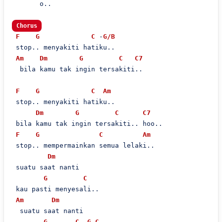
       o..

Chorus
F
G
C
 -
G/B
 stop.. menyakiti hatiku..

Am
Dm
G
C
C7
  bila kamu tak ingin tersakiti..

F
G
C
Am
 stop.. menyakiti hatiku..

Dm
G
C
C7
 bila kamu tak ingin tersakiti.. hoo..

F
G
C
Am
 stop.. mempermainkan semua lelaki..

Dm
 suatu saat nanti

G
C
 kau pasti menyesali..

Am
Dm
  suatu saat nanti

G
C
G
C