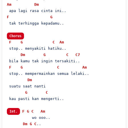
Am
Dm
F
G
 tak terhingga kepadamu..

Chorus
F
G
C
Am
 stop.. menyakiti hatiku..

Dm
G
C
C7
 bila kamu tak ingin tersakiti..

F
G
C
Am
 stop.. mempermainkan semua lelaki..

Dm
 suatu saat nanti

G
C
 kau pasti kan mengerti..

F
G
C
Am
Int.
           wo ooo..

Dm
G
C
..
