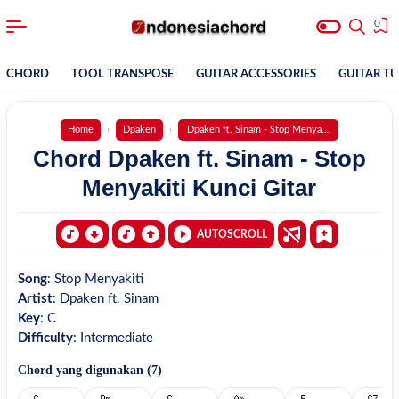
0
CHORD
TOOL TRANSPOSE
GUITAR ACCESSORIES
GUITAR T
Home
Dpaken
Dpaken ft. Sinam - Stop Menyakiti
Chord Dpaken ft. Sinam - Stop
Menyakiti Kunci Gitar
AUTOSCROLL
Song
:
Stop Menyakiti
Artist
:
Dpaken ft. Sinam
Key
:
C
Difficulty
:
Intermediate
Chord yang digunakan (
7
)