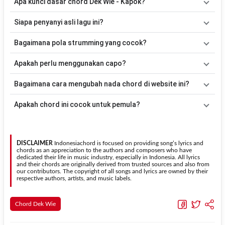
Apa kunci dasar chord Dek Wie - Kapok?
Lagu
Kapok
menggunakan
7
chord
, yaitu
Em, C, G, Bm, Am, A, D
.
Siapa penyanyi asli lagu ini?
Versi chord ini telah disederhanakan sehingga lebih mudah
dimainkan oleh pemula maupun gitaris yang ingin belajar
Lagu
Kapok
merupakan lagu yang dibawakan oleh
Dek Wie
. Pada
Bagaimana pola strumming yang cocok?
memainkan lagu ini.
halaman ini tersedia versi chord gitar yang lebih mudah dimainkan
tanpa mengubah alur lagu.
Tidak ada satu pola strumming yang wajib digunakan. Sebagai
Apakah perlu menggunakan capo?
acuan, kamu dapat menggunakan pola
Down - Down - Up - Up -
Down - Up
kemudian menyesuaikannya dengan tempo dan irama
Tidak selalu. Chord pada halaman ini sudah disesuaikan dengan
Bagaimana cara mengubah nada chord di website ini?
lagu
Kapok
.
kunci dasar
Em
. Jika ingin mengikuti nada asli penyanyi, kamu
dapat menggunakan fitur
Transpose
atau menambahkan capo
Gunakan tombol
Transpose (atas)
untuk menaikkan nada dan
Apakah chord ini cocok untuk pemula?
sesuai kebutuhan.
Transpose (bawah)
untuk menurunkan nada. Seluruh chord akan
berubah secara otomatis tanpa mengubah lirik sehingga kamu
Ya. Versi chord gitar
Kapok
pada halaman ini menggunakan kunci
dapat menyesuaikannya dengan jangkauan suara.
yang lebih sederhana sehingga lebih mudah dipelajari oleh pemula
tanpa menghilangkan struktur dasar lagu.
DISCLAIMER
Indonesiachord is focused on providing song’s lyrics and
chords as an appreciation to the authors and composers who have
dedicated their life in music industry, especially in Indonesia. All lyrics
and their chords are originally derived from trusted sources and also from
our contributors. The copyright of all songs and lyrics are owned by their
respective authors, artists, and music labels.
Chord Dek Wie