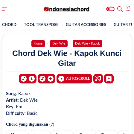
0
CHORD
TOOL TRANSPOSE
GUITAR ACCESSORIES
GUITAR T
Home
Dek Wie
Dek Wie - Kapok
Chord Dek Wie - Kapok Kunci
Gitar
AUTOSCROLL
Song
:
Kapok
Artist
:
Dek Wie
Key
:
Em
Difficulty
:
Basic
Chord yang digunakan (
7
)