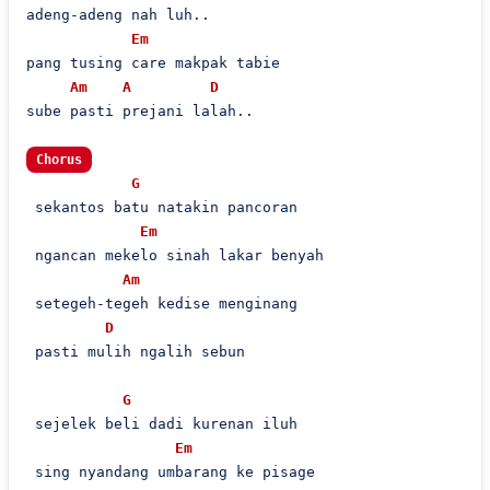
adeng-adeng nah luh..

Em
pang tusing care makpak tabie

Am
A
D
sube pasti prejani lalah..

Chorus
G
 sekantos batu natakin pancoran

Em
 ngancan mekelo sinah lakar benyah

Am
 setegeh-tegeh kedise menginang

D
 pasti mulih ngalih sebun

G
 sejelek beli dadi kurenan iluh

Em
 sing nyandang umbarang ke pisage
