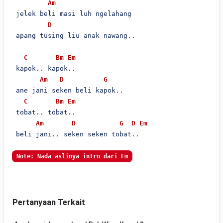
Am
 jelek beli masi luh ngelahang

D
 apang tusing liu anak nawang..

C
Bm
Em
 kapok.. kapok..

Am
D
G
 ane jani seken beli kapok..

C
Bm
Em
 tobat.. tobat..

Am
D
G
D
Em
 beli jani.. seken seken tobat..

Note: Nada aslinya intro dari Fm
Pertanyaan Terkait