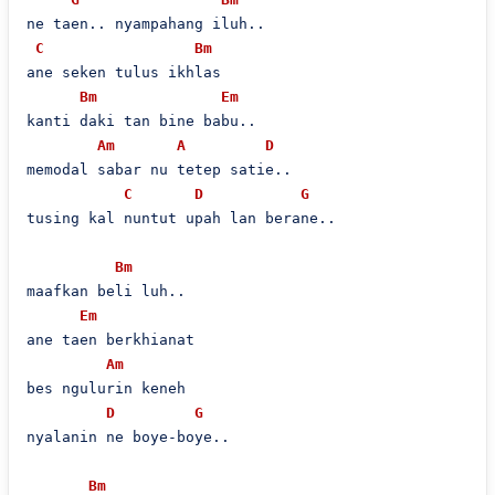
ne taen.. nyampahang iluh..

C
Bm
ane seken tulus ikhlas

Bm
Em
kanti daki tan bine babu..

Am
A
D
memodal sabar nu tetep satie..

C
D
G
tusing kal nuntut upah lan berane..

Bm
maafkan beli luh..

Em
ane taen berkhianat

Am
bes ngulurin keneh

D
G
nyalanin ne boye-boye..

Bm