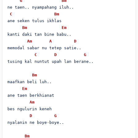
G
Bm
ne taen.. nyampahang iluh..

C
Bm
ane seken tulus ikhlas

Bm
Em
kanti daki tan bine babu..

Am
A
D
memodal sabar nu tetep satie..

C
D
G
tusing kal nuntut upah lan berane..

Bm
maafkan beli luh..

Em
ane taen berkhianat

Am
bes ngulurin keneh

D
G
nyalanin ne boye-boye..

Bm