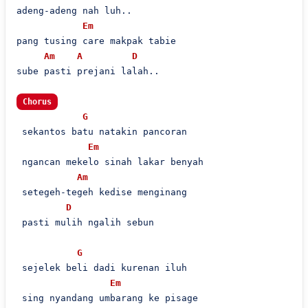
adeng-adeng nah luh..

Em
pang tusing care makpak tabie

Am
A
D
sube pasti prejani lalah..

Chorus
G
 sekantos batu natakin pancoran

Em
 ngancan mekelo sinah lakar benyah

Am
 setegeh-tegeh kedise menginang

D
 pasti mulih ngalih sebun

G
 sejelek beli dadi kurenan iluh

Em
 sing nyandang umbarang ke pisage
