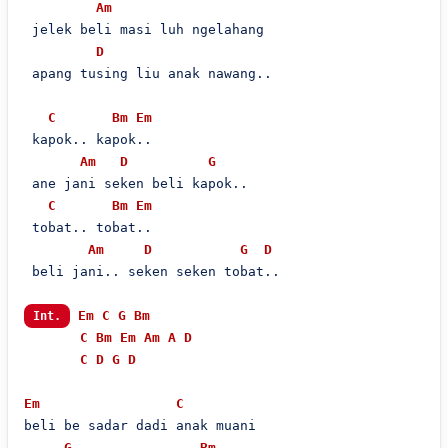
Am
 jelek beli masi luh ngelahang

D
 apang tusing liu anak nawang..

C
Bm
Em
 kapok.. kapok..

Am
D
G
 ane jani seken beli kapok..

C
Bm
Em
 tobat.. tobat..

Am
D
G
D
 beli jani.. seken seken tobat..

Em
C
G
Bm
Int.
C
Bm
Em
Am
A
D
C
D
G
D
Em
C
beli be sadar dadi anak muani

G
Bm