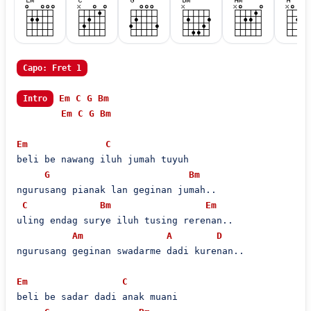
Capo: Fret 1
Em
C
G
Bm
Intro
Em
C
G
Bm
Em
C
beli be nawang iluh jumah tuyuh

G
Bm
ngurusang pianak lan geginan jumah..

C
Bm
Em
uling endag surye iluh tusing rerenan..

Am
A
D
ngurusang geginan swadarme dadi kurenan..

Em
C
beli be sadar dadi anak muani
