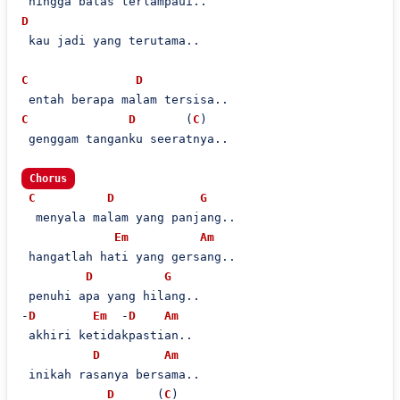
D
 kau jadi yang terutama..

C
D
C
D
       (
C
)

 genggam tanganku seeratnya..

Chorus
C
D
G
  menyala malam yang panjang..

Em
Am
 hangatlah hati yang gersang..

D
G
 penuhi apa yang hilang..

-
D
Em
  -
D
Am
 akhiri ketidakpastian..

D
Am
 inikah rasanya bersama..

D
      (
C
)
