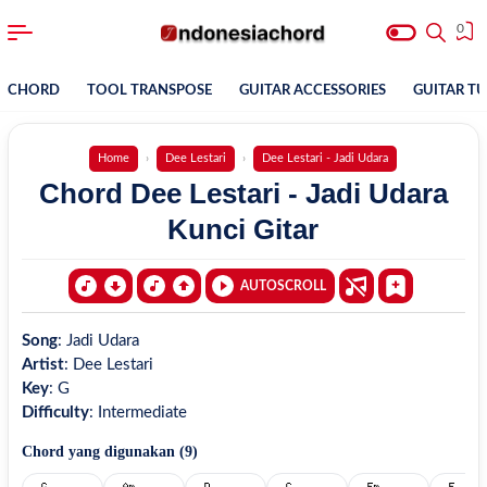
0
CHORD
TOOL TRANSPOSE
GUITAR ACCESSORIES
GUITAR T
Home
Dee Lestari
Dee Lestari - Jadi Udara
Chord Dee Lestari - Jadi Udara
Kunci Gitar
AUTOSCROLL
Song
:
Jadi Udara
Artist
:
Dee Lestari
Key
:
G
Difficulty
:
Intermediate
Chord yang digunakan (
9
)