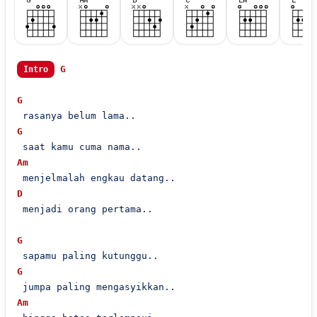
G
Intro
G
G
Am
D
 menjadi orang pertama..

G
G
Am