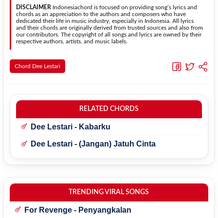
pemula tanpa menghilangkan struktur dasar lagu.
DISCLAIMER
Indonesiachord is focused on providing song’s lyrics and
chords as an appreciation to the authors and composers who have
dedicated their life in music industry, especially in Indonesia. All lyrics
and their chords are originally derived from trusted sources and also from
our contributors. The copyright of all songs and lyrics are owned by their
respective authors, artists, and music labels.
Chord Dee Lestari
RELATED CHORDS
Dee Lestari - Kabarku
Dee Lestari - (Jangan) Jatuh Cinta
TRENDING VIRAL SONGS
For Revenge - Penyangkalan