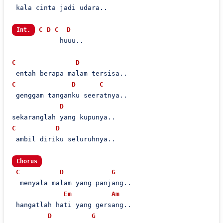
 kala cinta jadi udara..

C
D
C
D
Int.
            huuu..

C
D
C
D
C
 genggam tanganku seeratnya..

D
C
D
 ambil diriku seluruhnya..

Chorus
C
D
G
  menyala malam yang panjang..

Em
Am
 hangatlah hati yang gersang..

D
G