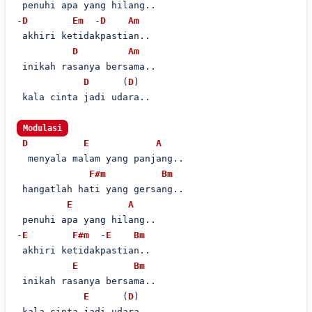
 penuhi apa yang hilang..

-
D
Em
  -
D
Am
 akhiri ketidakpastian..

D
Am
 inikah rasanya bersama..

D
      (
D
)

 kala cinta jadi udara..

Modulasi
D
E
A
  menyala malam yang panjang..

F#m
Bm
 hangatlah hati yang gersang..

E
A
 penuhi apa yang hilang..

-
E
F#m
  -
E
Bm
 akhiri ketidakpastian..

E
Bm
 inikah rasanya bersama..

E
      (
D
)

 kala cinta jadi udara..
