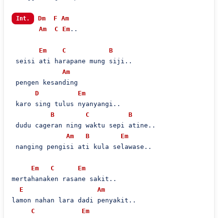
Dm
F
Am
Int.
Am
C
Em
..

Em
C
B
 seisi ati harapane mung siji..

Am
 pengen kesanding

D
Em
 karo sing tulus nyanyangi..

B
C
B
 dudu cageran ning waktu sepi atine..

Am
B
Em
 nanging pengisi ati kula selawase..

Em
C
Em
mertahanaken rasane sakit..

E
Am
lamon nahan lara dadi penyakit..

C
Em