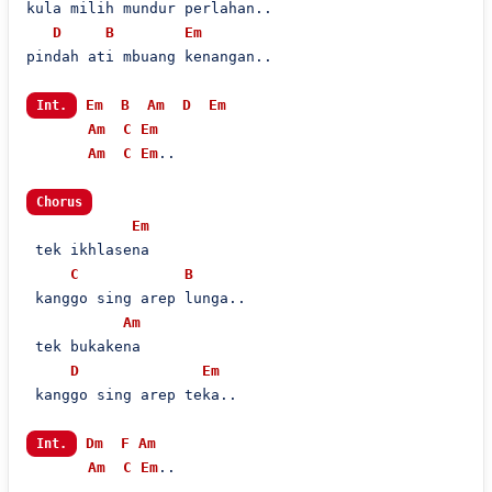
kula milih mundur perlahan..

D
B
Em
pindah ati mbuang kenangan..

Em
B
Am
D
Em
Int.
Am
C
Em
Am
C
Em
..

Chorus
Em
 tek ikhlasena

C
B
 kanggo sing arep lunga..

Am
 tek bukakena

D
Em
 kanggo sing arep teka..

Dm
F
Am
Int.
Am
C
Em
..
