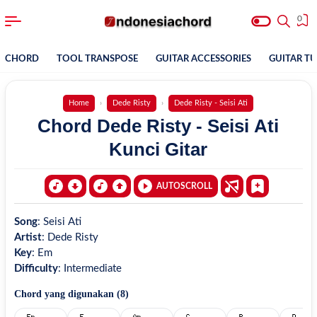
0
CHORD
TOOL TRANSPOSE
GUITAR ACCESSORIES
GUITAR T
Home
Dede Risty
Dede Risty - Seisi Ati
Chord Dede Risty - Seisi Ati
Kunci Gitar
AUTOSCROLL
Song
:
Seisi Ati
Artist
:
Dede Risty
Key
:
Em
Difficulty
:
Intermediate
Chord yang digunakan (
8
)