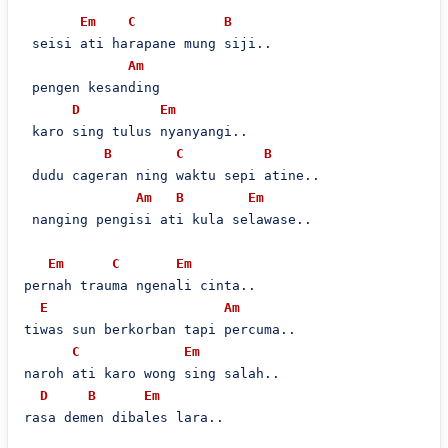
Em
C
B
 seisi ati harapane mung siji..

Am
 pengen kesanding

D
Em
 karo sing tulus nyanyangi..

B
C
B
 dudu cageran ning waktu sepi atine..

Am
B
Em
 nanging pengisi ati kula selawase..

Em
C
Em
pernah trauma ngenali cinta..

E
Am
tiwas sun berkorban tapi percuma..

C
Em
naroh ati karo wong sing salah..

D
B
Em
rasa demen dibales lara..
