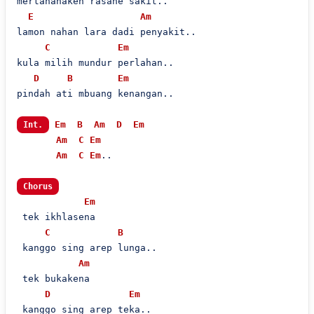
mertahanaken rasane sakit..

E
Am
lamon nahan lara dadi penyakit..

C
Em
kula milih mundur perlahan..

D
B
Em
pindah ati mbuang kenangan..

Em
B
Am
D
Em
Int.
Am
C
Em
Am
C
Em
..

Chorus
Em
 tek ikhlasena

C
B
 kanggo sing arep lunga..

Am
 tek bukakena

D
Em
 kanggo sing arep teka..
