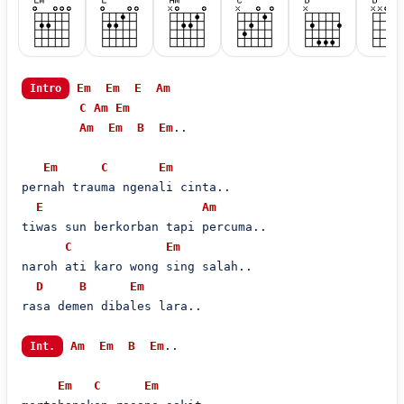
Em
Em
E
Am
Intro
C
Am
Em
Am
Em
B
Em
..

Em
C
Em
pernah trauma ngenali cinta..

E
Am
tiwas sun berkorban tapi percuma..

C
Em
naroh ati karo wong sing salah..

D
B
Em
rasa demen dibales lara..

Am
Em
B
Em
..

Int.
Em
C
Em