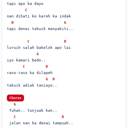
tapi apo ka dayo

C
nan dihati ko kareh ka indak

D
G
tapi denai takuik manyakiti..

C
D
luruih salah bakelok apo lai

G
iyo kamari bedo..

C
D
raso-raso ka dilapeh

G
D
takuik adiak taniayo..

Chorus
G
 Tuhan.. tunjuak kan..

C
D
 jalan nan ka denai tampuah..
