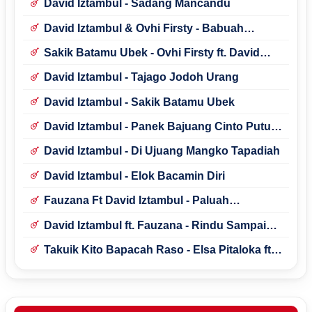
David Iztambul - Sadang Mancandu
David Iztambul & Ovhi Firsty - Babuah
Pisang Ka Duo Kali
Sakik Batamu Ubek - Ovhi Firsty ft. David
Iztambul
David Iztambul - Tajago Jodoh Urang
David Iztambul - Sakik Batamu Ubek
David Iztambul - Panek Bajuang Cinto Putuih
Juo
David Iztambul - Di Ujuang Mangko Tapadiah
David Iztambul - Elok Bacamin Diri
Fauzana Ft David Iztambul - Paluah
Disangko Paragiah Juo
David Iztambul ft. Fauzana - Rindu Sampai
Ka Tulang
Takuik Kito Bapacah Raso - Elsa Pitaloka ft.
David Iztambul