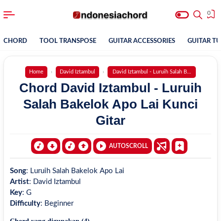
0
CHORD
TOOL TRANSPOSE
GUITAR ACCESSORIES
GUITAR T
Home
David Iztambul
David Iztambul - Luruih Salah Bakelok Apo La
Chord David Iztambul - Luruih
Salah Bakelok Apo Lai Kunci
Gitar
AUTOSCROLL
Song
:
Luruih Salah Bakelok Apo Lai
Artist
:
David Iztambul
Key
:
G
Difficulty
:
Beginner