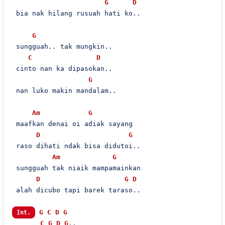
G
D
 bia nak hilang rusuah hati ko..

G
 sungguah.. tak mungkin..

C
D
 cinto nan ka dipasokan..

G
 nan luko makin mandalam..

Am
G
 maafkan denai oi adiak sayang

D
G
 raso dihati ndak bisa didutoi..

Am
G
 sungguah tak niaik mampamainkan

D
G
D
 alah dicubo tapi barek taraso..

G
C
D
G
Int.
C
G
D
G
..
