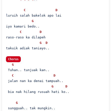
C
D
luruih salah bakelok apo lai

G
iyo kamari bedo..

C
D
raso-raso ka dilapeh

G
D
takuik adiak taniayo..

Chorus
G
 Tuhan.. tunjuak kan..

C
D
 jalan nan ka denai tampuah..

G
D
 bia nak hilang rusuah hati ko..

G
 sungguah.. tak mungkin..
