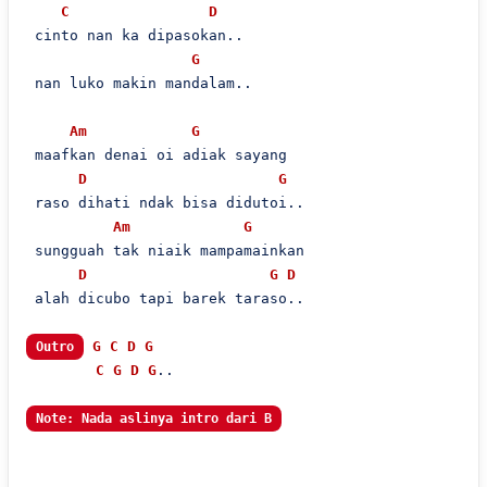
C
D
 cinto nan ka dipasokan..

G
 nan luko makin mandalam..

Am
G
 maafkan denai oi adiak sayang

D
G
 raso dihati ndak bisa didutoi..

Am
G
 sungguah tak niaik mampamainkan

D
G
D
 alah dicubo tapi barek taraso..

G
C
D
G
Outro
C
G
D
G
..

Note: Nada aslinya intro dari B