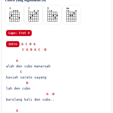
Chord yang digunakan (
4
)
Capo: Fret 4
G
C
D
G
Intro
C
G
D
G
C
 -
D
G
alah den cubo manaruah

C
kasiah sarato sayang

D
lah den cubo

G
 -
D
barulang kali den cubo..

G