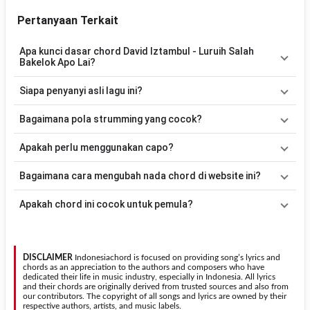
Pertanyaan Terkait
Apa kunci dasar chord David Iztambul - Luruih Salah
Bakelok Apo Lai?
Lagu
Luruih Salah Bakelok Apo Lai
menggunakan
4
chord
, yaitu
Siapa penyanyi asli lagu ini?
G, C, D, Am
. Versi chord ini telah disederhanakan sehingga lebih
mudah dimainkan oleh pemula maupun gitaris yang ingin belajar
Lagu
Luruih Salah Bakelok Apo Lai
merupakan lagu yang
Bagaimana pola strumming yang cocok?
memainkan lagu ini.
dibawakan oleh
David Iztambul
. Pada halaman ini tersedia versi
chord gitar yang lebih mudah dimainkan tanpa mengubah alur lagu.
Tidak ada satu pola strumming yang wajib digunakan. Sebagai
Apakah perlu menggunakan capo?
acuan, kamu dapat menggunakan pola
Down - Down - Up - Up -
Down - Up
kemudian menyesuaikannya dengan tempo dan irama
Tidak selalu. Chord pada halaman ini sudah disesuaikan dengan
Bagaimana cara mengubah nada chord di website ini?
lagu
Luruih Salah Bakelok Apo Lai
.
kunci dasar
G
. Jika ingin mengikuti nada asli penyanyi, kamu dapat
menggunakan fitur
Transpose
atau menambahkan capo sesuai
Gunakan tombol
Transpose (atas)
untuk menaikkan nada dan
Apakah chord ini cocok untuk pemula?
kebutuhan.
Transpose (bawah)
untuk menurunkan nada. Seluruh chord akan
berubah secara otomatis tanpa mengubah lirik sehingga kamu
Ya. Versi chord gitar
Luruih Salah Bakelok Apo Lai
pada halaman
dapat menyesuaikannya dengan jangkauan suara.
ini menggunakan kunci yang lebih sederhana sehingga lebih mudah
dipelajari oleh pemula tanpa menghilangkan struktur dasar lagu.
DISCLAIMER
Indonesiachord is focused on providing song’s lyrics and
chords as an appreciation to the authors and composers who have
dedicated their life in music industry, especially in Indonesia. All lyrics
and their chords are originally derived from trusted sources and also from
our contributors. The copyright of all songs and lyrics are owned by their
respective authors, artists, and music labels.