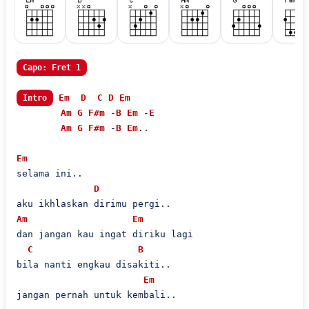
Capo: Fret 1
Em
D
C
D
Em
Intro
Am
G
F#m
 -
B
Em
 -
E
Am
G
F#m
 -
B
Em
..

Em
selama ini..

D
Am
Em
dan jangan kau ingat diriku lagi

C
B
bila nanti engkau disakiti..

Em
jangan pernah untuk kembali..
