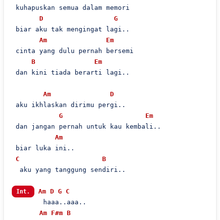
 kuhapuskan semua dalam memori

D
G
 biar aku tak mengingat lagi..

Am
Em
 cinta yang dulu pernah bersemi

B
Em
 dan kini tiada berarti lagi..

Am
D
 aku ikhlaskan dirimu pergi..

G
Em
 dan jangan pernah untuk kau kembali..

Am
 biar luka ini..

C
B
  aku yang tanggung sendiri..

Am
D
G
C
Int.
        haaa..aaa..

Am
F#m
B