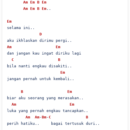
Am
Em
B
Em
Am
Em
B
Em
..

Em
selama ini..

D
Am
Em
dan jangan kau ingat diriku lagi

C
B
bila nanti engkau disakiti..

Em
jangan pernah untuk kembali..

B
Em
biar aku seorang yang merasakan..

Am
Em
luka yang pernah engkau tancapkan..

Am
Am
-
Bm
-
C
B
perih hatiku..     bagai tertusuk duri..
