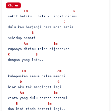
Chorus
Em
D
 sakit hatiku.. bila ku ingat dirimu..

C
 dulu kau berjanji bersumpah setia

B
 sehidup semati..

Am
Em
 rupanya dirimu telah dijodohkan

C
B
 dengan yang lain..

Em
Am
 kuhapuskan semua dalam memori

D
G
 biar aku tak mengingat lagi..

Am
Em
 cinta yang dulu pernah bersemi

B
Em
 dan kini tiada berarti lagi..
