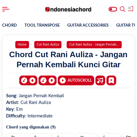
0
CHORD
TOOL TRANSPOSE
GUITAR ACCESSORIES
GUITAR T
Home
Cut Rani Auliza
Cut Rani Auliza - Jangan Pernah Kembali
Chord Cut Rani Auliza - Jangan
Pernah Kembali Kunci Gitar
AUTOSCROLL
Song
:
Jangan Pernah Kembali
Artist
:
Cut Rani Auliza
Key
:
Em
Difficulty
:
Intermediate
Chord yang digunakan (
9
)