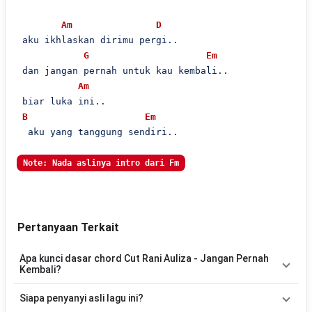
Am
D
 aku ikhlaskan dirimu pergi..

G
Em
 dan jangan pernah untuk kau kembali..

Am
 biar luka ini..

B
Em
  aku yang tanggung sendiri..

Note: Nada aslinya intro dari Fm
Pertanyaan Terkait
Apa kunci dasar chord Cut Rani Auliza - Jangan Pernah
Kembali?
Lagu
Jangan Pernah Kembali
menggunakan
9
chord
, yaitu
Em,
Siapa penyanyi asli lagu ini?
D, C, Am, G, F#m, B, E, Bm
. Versi chord ini telah disederhanakan