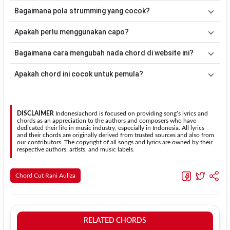
sehingga lebih mudah dimainkan oleh pemula maupun gitaris yang
Lagu
Jangan Pernah Kembali
merupakan lagu yang dibawakan
Bagaimana pola strumming yang cocok?
ingin belajar memainkan lagu ini.
oleh
Cut Rani Auliza
. Pada halaman ini tersedia versi chord gitar
yang lebih mudah dimainkan tanpa mengubah alur lagu.
Tidak ada satu pola strumming yang wajib digunakan. Sebagai
Apakah perlu menggunakan capo?
acuan, kamu dapat menggunakan pola
Down - Down - Up - Up -
Down - Up
kemudian menyesuaikannya dengan tempo dan irama
Tidak selalu. Chord pada halaman ini sudah disesuaikan dengan
Bagaimana cara mengubah nada chord di website ini?
lagu
Jangan Pernah Kembali
.
kunci dasar
Em
. Jika ingin mengikuti nada asli penyanyi, kamu
dapat menggunakan fitur
Transpose
atau menambahkan capo
Gunakan tombol
Transpose (atas)
untuk menaikkan nada dan
Apakah chord ini cocok untuk pemula?
sesuai kebutuhan.
Transpose (bawah)
untuk menurunkan nada. Seluruh chord akan
berubah secara otomatis tanpa mengubah lirik sehingga kamu
Ya. Versi chord gitar
Jangan Pernah Kembali
pada halaman ini
dapat menyesuaikannya dengan jangkauan suara.
menggunakan kunci yang lebih sederhana sehingga lebih mudah
dipelajari oleh pemula tanpa menghilangkan struktur dasar lagu.
DISCLAIMER
Indonesiachord is focused on providing song’s lyrics and
chords as an appreciation to the authors and composers who have
dedicated their life in music industry, especially in Indonesia. All lyrics
and their chords are originally derived from trusted sources and also from
our contributors. The copyright of all songs and lyrics are owned by their
respective authors, artists, and music labels.
Chord Cut Rani Auliza
RELATED CHORDS