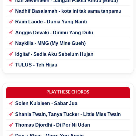
Ifan Seventeen - Jangan Paksa Rindu (Beda)
Nadhif Basalamah - kota ini tak sama tanpamu
Raim Laode - Dunia Yang Nanti
Anggis Devaki - Dirimu Yang Dulu
Naykilla - MMG (My Mine Gueh)
Idgitaf - Sedia Aku Sebelum Hujan
TULUS - Teh Hijau
PLAY THESE CHORDS
Solen Kulaleen - Sabar Jua
Shania Twain, Tanya Tucker - Little Miss Twain
Thomas Djordhi - Di Por Ni Udan
Dan + Shay - Marry You Again