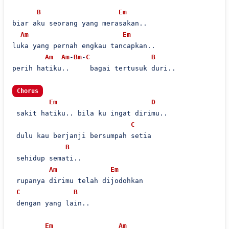
B
Em
biar aku seorang yang merasakan..

Am
Em
luka yang pernah engkau tancapkan..

Am
Am
-
Bm
-
C
B
perih hatiku..     bagai tertusuk duri..

Chorus
Em
D
 sakit hatiku.. bila ku ingat dirimu..

C
 dulu kau berjanji bersumpah setia

B
 sehidup semati..

Am
Em
 rupanya dirimu telah dijodohkan

C
B
 dengan yang lain..

Em
Am