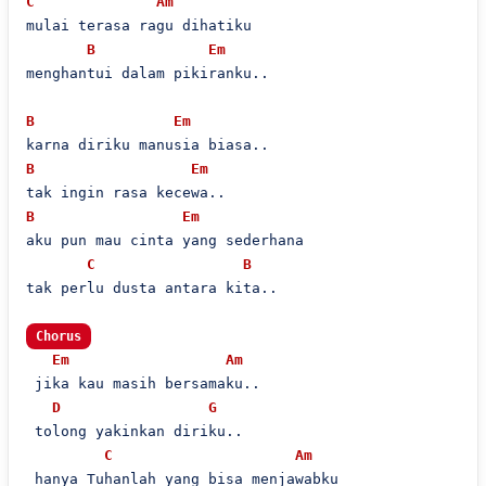
C
Am
mulai terasa ragu dihatiku

B
Em
menghantui dalam pikiranku..

B
Em
B
Em
B
Em
aku pun mau cinta yang sederhana

C
B
tak perlu dusta antara kita..

Chorus
Em
Am
 jika kau masih bersamaku..

D
G
 tolong yakinkan diriku..

C
Am
 hanya Tuhanlah yang bisa menjawabku
