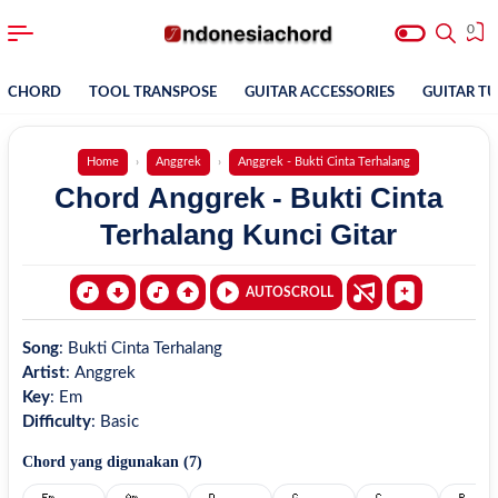
0
CHORD
TOOL TRANSPOSE
GUITAR ACCESSORIES
GUITAR T
Home
Anggrek
Anggrek - Bukti Cinta Terhalang
Chord Anggrek - Bukti Cinta
Terhalang Kunci Gitar
AUTOSCROLL
Song
:
Bukti Cinta Terhalang
Artist
:
Anggrek
Key
:
Em
Difficulty
:
Basic
Chord yang digunakan (
7
)