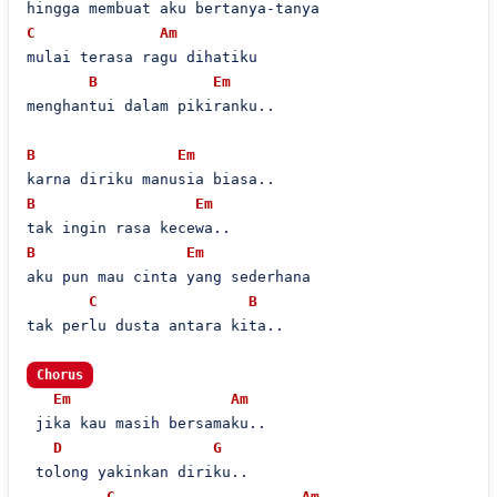
C
Am
mulai terasa ragu dihatiku

B
Em
menghantui dalam pikiranku..

B
Em
B
Em
B
Em
aku pun mau cinta yang sederhana

C
B
tak perlu dusta antara kita..

Chorus
Em
Am
 jika kau masih bersamaku..

D
G
 tolong yakinkan diriku..

C
Am