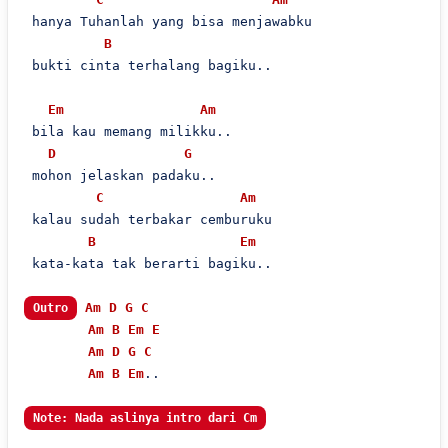
 hanya Tuhanlah yang bisa menjawabku

B
 bukti cinta terhalang bagiku..

Em
Am
 bila kau memang milikku..

D
G
 mohon jelaskan padaku..

C
Am
 kalau sudah terbakar cemburuku

B
Em
 kata-kata tak berarti bagiku..

Am
D
G
C
Outro
Am
B
Em
E
Am
D
G
C
Am
B
Em
..

Note: Nada aslinya intro dari Cm