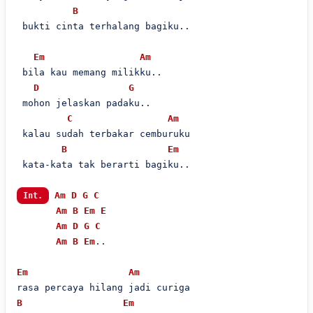
B
 bukti cinta terhalang bagiku..

Em
Am
 bila kau memang milikku..

D
G
 mohon jelaskan padaku..

C
Am
 kalau sudah terbakar cemburuku

B
Em
 kata-kata tak berarti bagiku..

Am
D
G
C
Int.
Am
B
Em
E
Am
D
G
C
Am
B
Em
..

Em
Am
B
Em