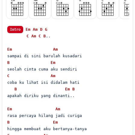
Em
Am
D
G
Intro
C
Am
C
B
..

Em
Am
B
Em
C
Am
coba ku lihat isi didalam hati

B
Em
B
apakah diriku yang dinanti..

Em
Am
B
Em