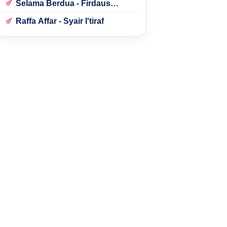
Selama Berdua - Firdaus
Rahmat
Raffa Affar - Syair I'tiraf