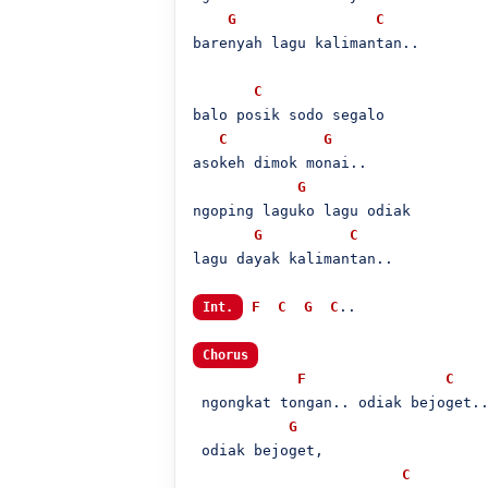
G
C
barenyah lagu kalimantan..

C
balo posik sodo segalo

C
G
asokeh dimok monai..

G
ngoping laguko lagu odiak

G
C
lagu dayak kalimantan..

F
C
G
C
..

Int.
Chorus
F
C
 ngongkat tongan.. odiak bejoget..
G
 odiak bejoget,

C