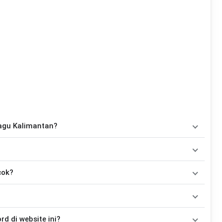
Lagu Kalimantan?
hord
, yaitu
F, C, G, Am
. Versi chord ini telah disederhanakan
la maupun gitaris yang ingin belajar memainkan lagu ini.
ang dibawakan oleh
Aan Baget
. Pada halaman ini tersedia versi
cok?
nkan tanpa mengubah alur lagu.
Tidak ada satu pola strumming yang wajib digunakan. Sebagai acuan, kamu dapat menggunakan pola
kemudian menyesuaikannya dengan tempo dan irama lagu
Lagu
dah disesuaikan dengan kunci dasar
F
. Jika ingin mengikuti nada
 di website ini?