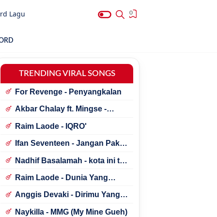
rd Lagu
0
HORD
TRENDING VIRAL SONGS
For Revenge - Penyangkalan
Akbar Chalay ft. Mingse -
Astaga Bercanda
Raim Laode - IQRO'
Ifan Seventeen - Jangan Paksa
Rindu (Beda)
Nadhif Basalamah - kota ini tak
sama tanpamu
Raim Laode - Dunia Yang
Nanti
Anggis Devaki - Dirimu Yang
Dulu
Naykilla - MMG (My Mine Gueh)