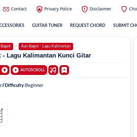
Contact
Privacy Police
Disclaimer
Cho
CCESSORIES
GUITAR TUNER
REQUEST CHORD
SUBMIT C
 Baget
Aan Baget - Lagu Kalimantan
 - Lagu Kalimantan Kunci Gitar
AUTOSCROLL
y
:
F
Difficulty
:
Beginner