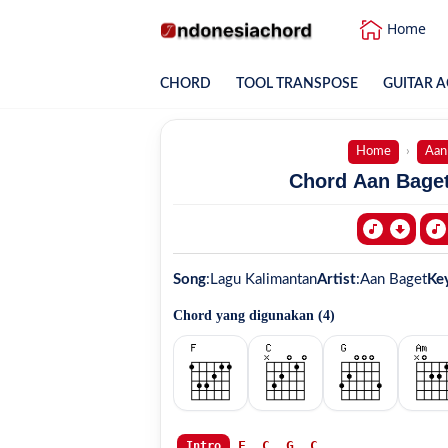
Home
CHORD
TOOL TRANSPOSE
GUITAR A
Home
Aan
Chord Aan Baget
Song
:
Lagu Kalimantan
Artist
:
Aan Baget
Ke
Chord yang digunakan (
4
)
F
C
G
C
Intro