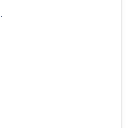
.



.
