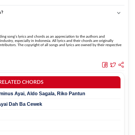
 fitur
Transpose
atau menambahkan capo sesuai kebutuhan.
 menaikkan nada dan
Transpose (bawah)
untuk menurunkan
a?
suara.
an ini menggunakan kunci yang lebih sederhana
 lebih mudah dipelajari oleh pemula tanpa menghilangkan struktur dasar lagu.
ing song’s lyrics and chords as an appreciation to the authors and
dustry, especially in Indonesia. All lyrics and their chords are originally
tributors. The copyright of all songs and lyrics are owned by their respective
RELATED CHORDS
lminus Ayai, Aldo Sagala, Riko Pantun
 Ayai Dah Ba Cewek