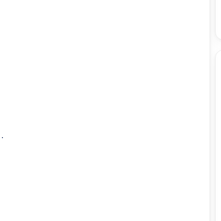


.


