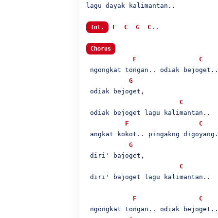
lagu dayak kalimantan..

F
C
G
C
..

Int.
Chorus
F
C
 ngongkat tongan.. odiak bejoget..
G
 odiak bejoget,

C
 odiak bejoget lagu kalimantan..

F
C
 angkat kokot.. pingakng digoyang.
G
 diri' bajoget,

C
 diri' bajoget lagu kalimantan..

F
C
 ngongkat tongan.. odiak bejoget..