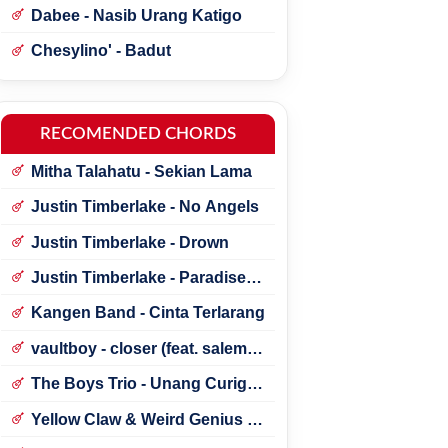
Dabee - Nasib Urang Katigo
Chesylino' - Badut
RECOMENDED CHORDS
Mitha Talahatu - Sekian Lama
Justin Timberlake - No Angels
Justin Timberlake - Drown
Justin Timberlake - Paradise ft.
*NSYNC
Kangen Band - Cinta Terlarang
vaultboy - closer (feat. salem
ilese)
The Boys Trio - Unang Curigai
Au
Yellow Claw & Weird Genius -
Lonely (Feat. Novia Bachmid)