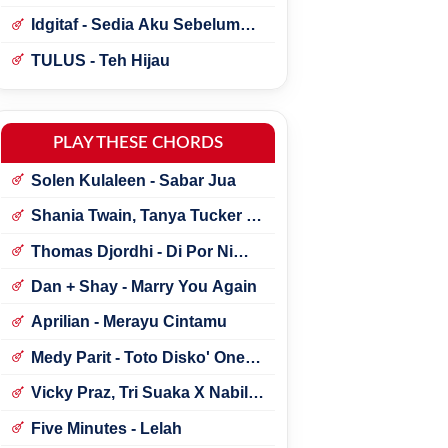
Idgitaf - Sedia Aku Sebelum
Hujan
TULUS - Teh Hijau
PLAY THESE CHORDS
Solen Kulaleen - Sabar Jua
Shania Twain, Tanya Tucker -
Little Miss Twain
Thomas Djordhi - Di Por Ni
Udan
Dan + Shay - Marry You Again
Aprilian - Merayu Cintamu
Medy Parit - Toto Disko' One
Tik Tok
Vicky Praz, Tri Suaka X Nabila
Maharani - Mecucu
Five Minutes - Lelah