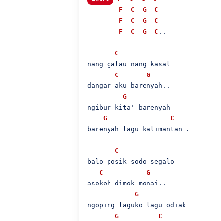
F
C
G
C
F
C
G
C
F
C
G
C
..

C
nang galau nang kasal

C
G
dangar aku barenyah..

G
ngibur kita' barenyah

G
C
barenyah lagu kalimantan..

C
balo posik sodo segalo

C
G
asokeh dimok monai..

G
ngoping laguko lagu odiak

G
C