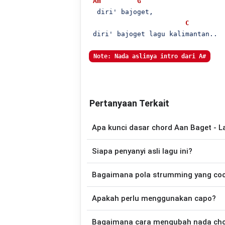
Am
G
  diri' bajoget,

C
 diri' bajoget lagu kalimantan..

Note: Nada aslinya intro dari A#
Pertanyaan Terkait
Apa kunci dasar chord Aan Baget - 
Lagu
Lagu Kalimantan
menggunakan
4
c
Siapa penyanyi asli lagu ini?
sehingga lebih mudah dimainkan oleh pemu
Lagu
Lagu Kalimantan
merupakan lagu y
Bagaimana pola strumming yang co
chord gitar yang lebih mudah dimai
Apakah perlu menggunakan capo?
Down - Down - Up - Up - Down - Up
Kalimantan
.
Tidak selalu. Chord pada halaman ini su
Bagaimana cara mengubah nada chord