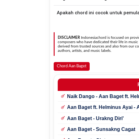
asli penyanyi, kamu dapat menggunakan
Gunakan tombol
Transpose (atas)
untuk
Apakah chord ini cocok untuk pemul
nada. Seluruh chord akan berubah secara otomatis tanpa mengubah lirik sehingga kamu dapat
menyesuaikannya dengan jangkauan 
Ya. Versi chord gitar
Lagu Kalimantan
pada halam
sehingga
DISCLAIMER
Indonesiachord is focused on provid
composers who have dedicated their life in music in
derived from trusted sources and also from our con
authors, artists, and music labels.
Chord Aan Baget
Naik Dango - Aan Baget ft. He
Aan Baget ft. Helminus Ayai -
Aan Baget - Urakng Diri'
Aan Baget - Sunsakng Cagat