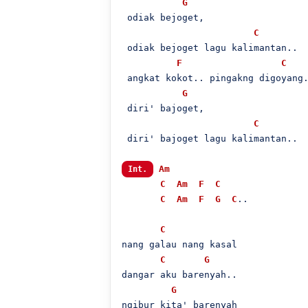
G
 odiak bejoget,

C
 odiak bejoget lagu kalimantan..

F
C
 angkat kokot.. pingakng digoyang.
G
 diri' bajoget,

C
 diri' bajoget lagu kalimantan..

Am
Int.
C
Am
F
C
C
Am
F
G
C
..

C
nang galau nang kasal

C
G
dangar aku barenyah..

G
ngibur kita' barenyah
