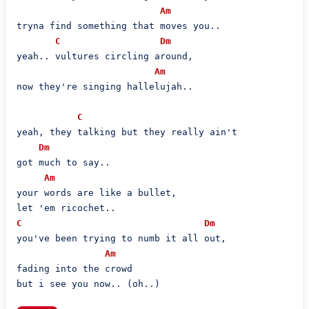
Am
tryna find something that moves you..

C
Dm
yeah.. vultures circling around,

Am
now they're singing hallelujah..

C
yeah, they talking but they really ain't

Dm
got much to say..

Am
your words are like a bullet,

C
Dm
you've been trying to numb it all out,

Am
fading into the crowd

but i see you now.. (oh..)
