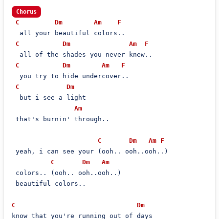
Chorus
C
Dm
Am
F
  all your beautiful colors..

C
Dm
Am
F
  all of the shades you never knew..

C
Dm
Am
F
  you try to hide undercover..

C
Dm
  but i see a light

Am
 that's burnin' through..

C
Dm
Am
F
 yeah, i can see your (ooh.. ooh..ooh..)

C
Dm
Am
 colors.. (ooh.. ooh..ooh..)

 beautiful colors..

C
Dm
know that you're running out of days
