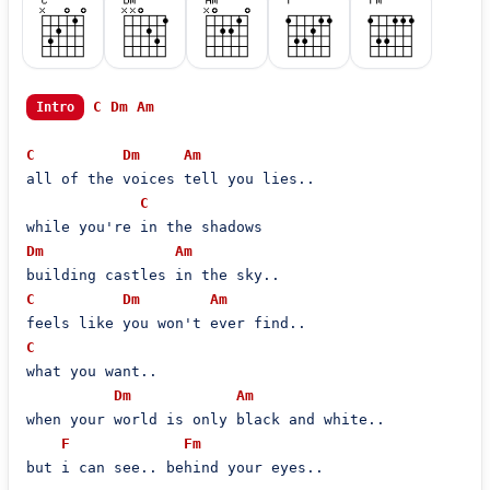
C
Dm
Am
Intro
C
Dm
Am
all of the voices tell you lies..

C
Dm
Am
C
Dm
Am
C
what you want..

Dm
Am
when your world is only black and white..

F
Fm
but i can see.. behind your eyes..
