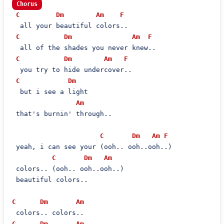
Chorus
C
Dm
Am
F
  all your beautiful colors..

C
Dm
Am
F
  all of the shades you never knew..

C
Dm
Am
F
  you try to hide undercover..

C
Dm
  but i see a light

Am
 that's burnin' through..

C
Dm
Am
F
 yeah, i can see your (ooh.. ooh..ooh..)

C
Dm
Am
 colors.. (ooh.. ooh..ooh..)

 beautiful colors..

C
Dm
Am
C
Dm
Am