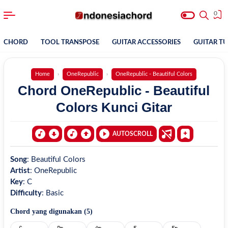
0
CHORD
TOOL TRANSPOSE
GUITAR ACCESSORIES
GUITAR T
Home
OneRepublic
OneRepublic - Beautiful Colors
Chord OneRepublic - Beautiful
Colors Kunci Gitar
AUTOSCROLL
Song
:
Beautiful Colors
Artist
:
OneRepublic
Key
:
C
Difficulty
:
Basic
Chord yang digunakan (
5
)