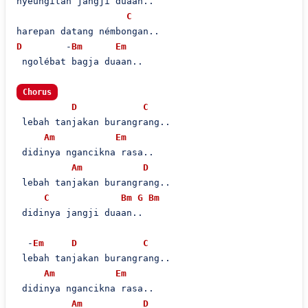
nyeungitan jangji duaan..

C
D
        -
Bm
Em
 ngolébat bagja duaan..

Chorus
D
C
 lebah tanjakan burangrang..

Am
Em
 didinya ngancikna rasa..

Am
D
 lebah tanjakan burangrang..

C
Bm
G
Bm
 didinya jangji duaan..

  -
Em
D
C
 lebah tanjakan burangrang..

Am
Em
 didinya ngancikna rasa..

Am
D