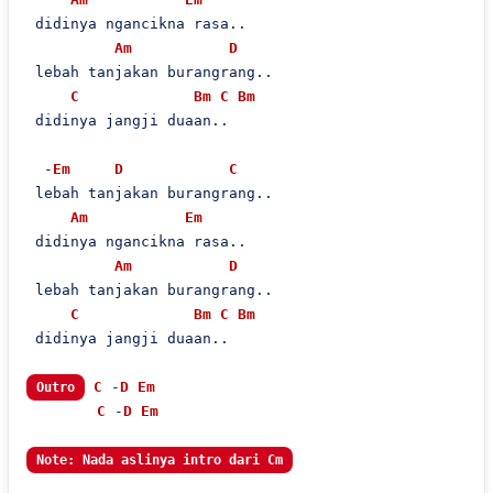
 didinya ngancikna rasa..

Am
D
 lebah tanjakan burangrang..

C
Bm
C
Bm
 didinya jangji duaan..

  -
Em
D
C
 lebah tanjakan burangrang..

Am
Em
 didinya ngancikna rasa..

Am
D
 lebah tanjakan burangrang..

C
Bm
C
Bm
 didinya jangji duaan..

C
 -
D
Em
Outro
C
 -
D
Em
Note: Nada aslinya intro dari Cm