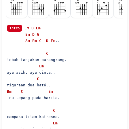
Em
D
Em
Intro
Em
D
G
Am
Em
C
 -
D
Em
..

C
lebah tanjakan burangrang..

Em
aya asih, aya cinta..

C
Bm
C
Em
 nu tepang pada harita..

C
campaka tilam katresna..

Em