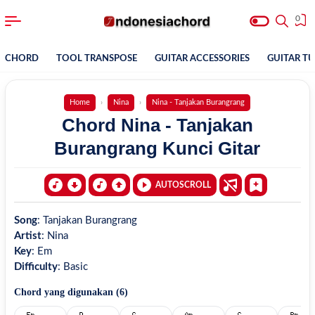
0
CHORD
TOOL TRANSPOSE
GUITAR ACCESSORIES
GUITAR T
Home
Nina
Nina - Tanjakan Burangrang
Chord Nina - Tanjakan
Burangrang Kunci Gitar
AUTOSCROLL
Song
:
Tanjakan Burangrang
Artist
:
Nina
Key
:
Em
Difficulty
:
Basic
Chord yang digunakan (
6
)