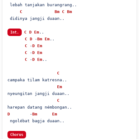
 lebah tanjakan burangrang..

C
Bm
C
Bm
 didinya jangji duaan..

C
D
Em
..

Int.
C
D
 -
Bm
Em
..

C
 -
D
Em
C
 -
D
Em
C
 -
D
Em
..

C
campaka tilam katresna..

Em
nyeungitan jangji duaan..

C
D
        -
Bm
Em
 ngolébat bagja duaan..

Chorus