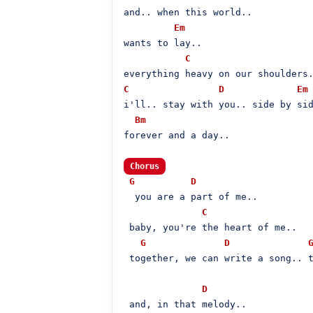
and.. when this world..

Em
wants to lay..

C
C
D
Em
i'll.. stay with you.. side by sid
Bm
forever and a day..

Chorus
G
D
  you are a part of me..

C
 baby, you're the heart of me..

G
D
 together, we can write a song.. t
D
 and, in that melody..
