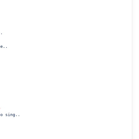
e..

G
o sing..
