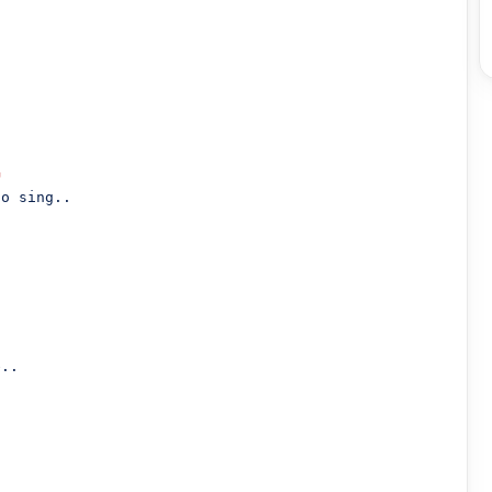
G
o sing..

..
