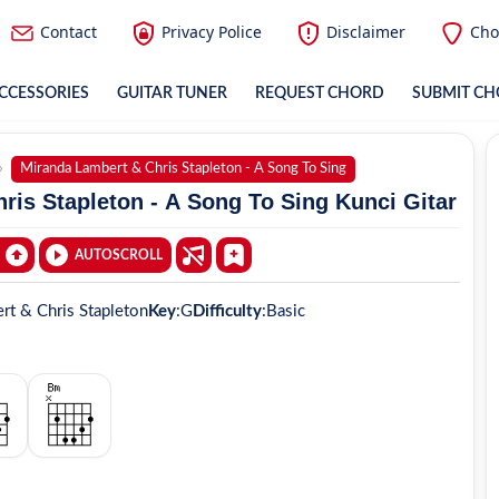
Contact
Privacy Police
Disclaimer
Cho
CCESSORIES
GUITAR TUNER
REQUEST CHORD
SUBMIT C
Miranda Lambert & Chris Stapleton - A Song To Sing
is Stapleton - A Song To Sing Kunci Gitar
AUTOSCROLL
rt & Chris Stapleton
Key
:
G
Difficulty
:
Basic