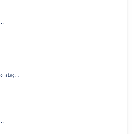
..

G
o sing..

..
