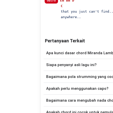
Em
Bm
D
Outro
C
        that you just can't find..
        anywhere..

Pertanyaan Terkait
Apa kunci dasar chord Miranda Lambe
Lagu
A Song To Sing
menggunakan
5
ch
Siapa penyanyi asli lagu ini?
sehingga lebih mudah dimainkan oleh pemu
Lagu
A Song To Sing
merupakan lagu yan
Bagaimana pola strumming yang co
halama
Apakah perlu menggunakan capo?
Down - Down - Up - Up - Down - Up
To Sing
.
Tidak selalu. Chord pada halaman ini su
Bagaimana cara mengubah nada chord
asli penyanyi, kamu dapat menggunakan
Gunakan tombol
Transpose (atas)
untuk
Apakah chord ini cocok untuk pemul