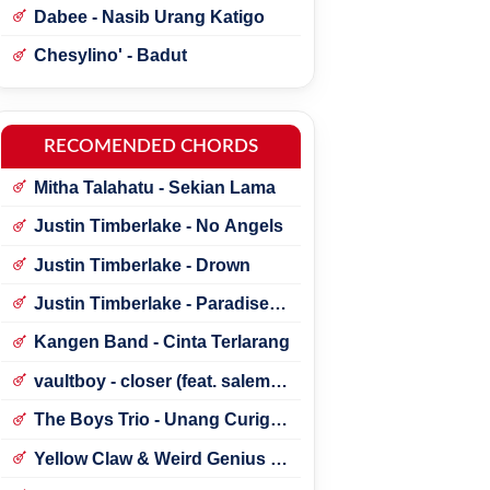
Dabee - Nasib Urang Katigo
Chesylino' - Badut
RECOMENDED CHORDS
Mitha Talahatu - Sekian Lama
Justin Timberlake - No Angels
Justin Timberlake - Drown
Justin Timberlake - Paradise ft.
*NSYNC
Kangen Band - Cinta Terlarang
vaultboy - closer (feat. salem
ilese)
The Boys Trio - Unang Curigai
Au
Yellow Claw & Weird Genius -
Lonely (Feat. Novia Bachmid)