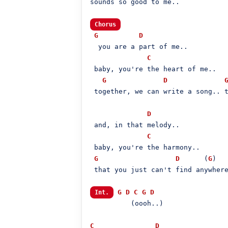
sounds so good to me..

Chorus
G
D
  you are a part of me..

C
 baby, you're the heart of me..

G
D
 together, we can write a song.. t
D
 and, in that melody..

C
 baby, you're the harmony..

G
D
      (
G
)

 that you just can't find anywhere
G
D
C
G
D
Int.
          (oooh..)

C
D