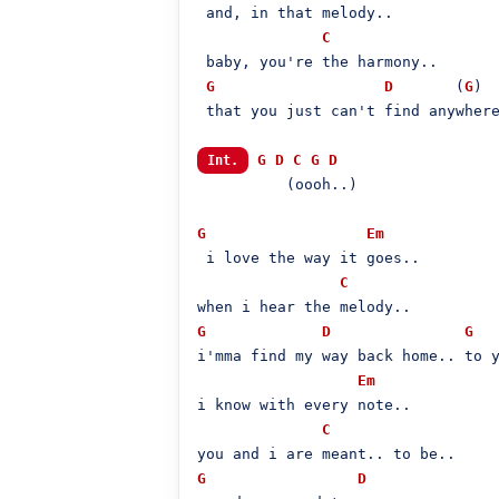
 and, in that melody..

C
 baby, you're the harmony..

G
D
       (
G
)

 that you just can't find anywhere
G
D
C
G
D
Int.
          (oooh..)

G
Em
 i love the way it goes..

C
G
D
G
i'mma find my way back home.. to y
Em
i know with every note..

C
G
D