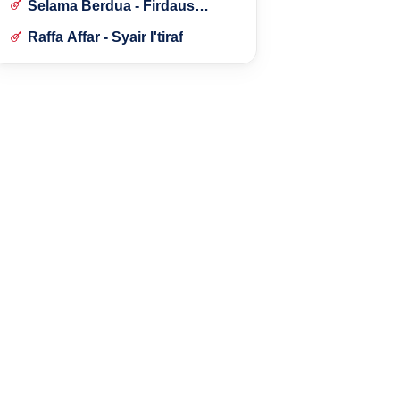
Selama Berdua - Firdaus
Rahmat
Raffa Affar - Syair I'tiraf