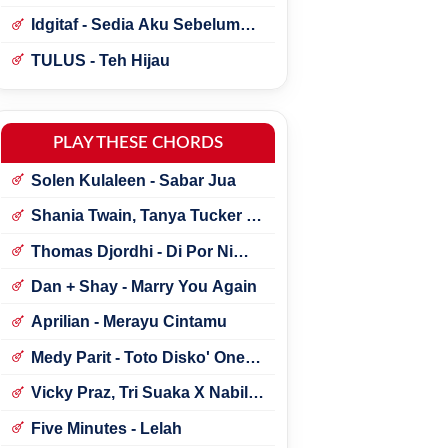
Idgitaf - Sedia Aku Sebelum
Hujan
TULUS - Teh Hijau
PLAY THESE CHORDS
Solen Kulaleen - Sabar Jua
Shania Twain, Tanya Tucker -
Little Miss Twain
Thomas Djordhi - Di Por Ni
Udan
Dan + Shay - Marry You Again
Aprilian - Merayu Cintamu
Medy Parit - Toto Disko' One
Tik Tok
Vicky Praz, Tri Suaka X Nabila
Maharani - Mecucu
Five Minutes - Lelah