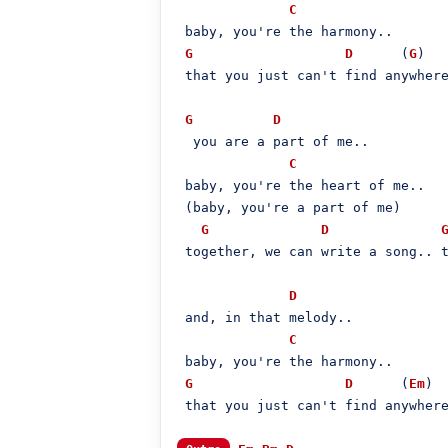
C
 baby, you're the harmony..

G
D
      (
G
)

 that you just can't find anywhere
G
D
  you are a part of me..

C
 baby, you're the heart of me..

 (baby, you're a part of me)

G
D
 together, we can write a song.. t
D
 and, in that melody..

C
 baby, you're the harmony..

G
D
      (
Em
)

 that you just can't find anywhere