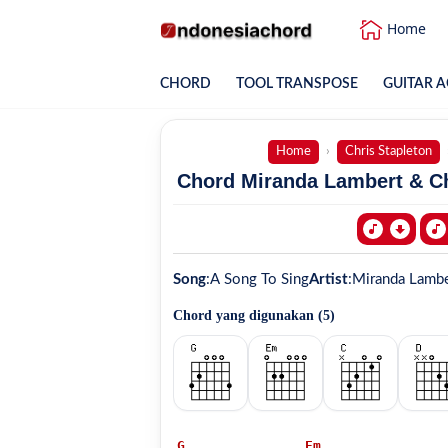
Home
CHORD
TOOL TRANSPOSE
GUITAR A
Home
Chris Stapleton
Chord Miranda Lambert & Chr
Song
:
A Song To Sing
Artist
:
Miranda Lambe
Chord yang digunakan (
5
)
G
Em