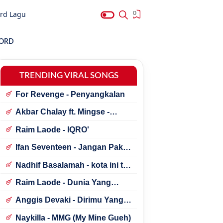
rd Lagu
0
HORD
TRENDING VIRAL SONGS
For Revenge - Penyangkalan
Akbar Chalay ft. Mingse -
Astaga Bercanda
Raim Laode - IQRO'
Ifan Seventeen - Jangan Paksa
Rindu (Beda)
Nadhif Basalamah - kota ini tak
sama tanpamu
Raim Laode - Dunia Yang
Nanti
Anggis Devaki - Dirimu Yang
Dulu
Naykilla - MMG (My Mine Gueh)