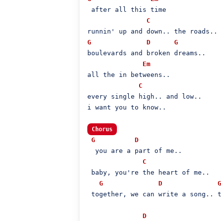
 after all this time

C
G
D
G
boulevards and broken dreams..

Em
all the in betweens..

C
every single high.. and low..

i want you to know..

Chorus
G
D
  you are a part of me..

C
 baby, you're the heart of me..

G
D
 together, we can write a song.. t
D