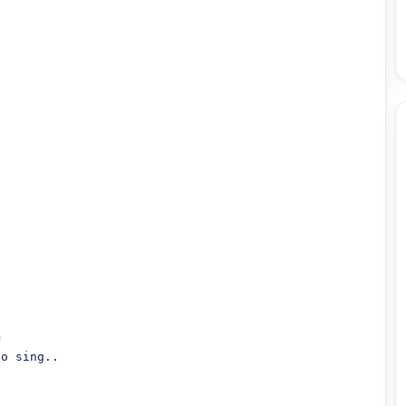
G
o sing..
