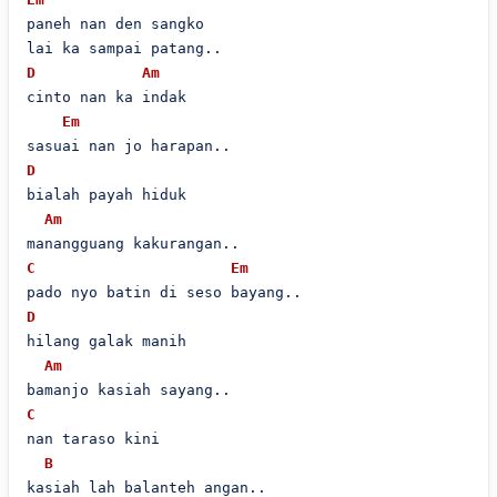
paneh nan den sangko

D
Am
cinto nan ka indak

Em
D
bialah payah hiduk

Am
C
Em
D
hilang galak manih

Am
C
nan taraso kini

B
kasiah lah balanteh angan..
