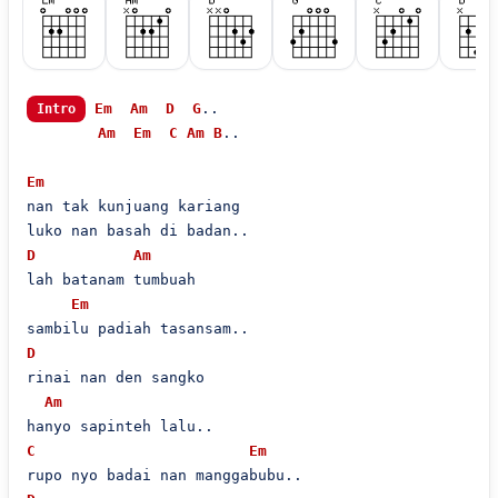
Em
Am
D
G
..

Intro
Am
Em
C
Am
B
..

Em
nan tak kunjuang kariang

D
Am
lah batanam tumbuah

Em
D
rinai nan den sangko

Am
C
Em