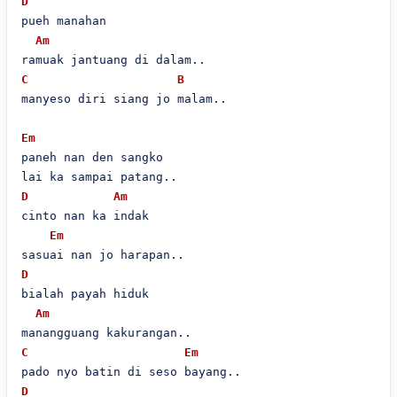
D
pueh manahan

Am
C
B
manyeso diri siang jo malam..

Em
paneh nan den sangko

D
Am
cinto nan ka indak

Em
D
bialah payah hiduk

Am
C
Em
D