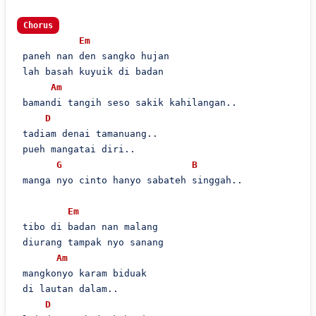
Chorus
Em
 paneh nan den sangko hujan

 lah basah kuyuik di badan

Am
 bamandi tangih seso sakik kahilangan..

D
 tadiam denai tamanuang..

 pueh mangatai diri..

G
B
 manga nyo cinto hanyo sabateh singgah..

Em
 tibo di badan nan malang

 diurang tampak nyo sanang

Am
 mangkonyo karam biduak

 di lautan dalam..

D