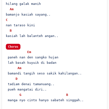
hilang galak manih

Am
C
nan taraso kini

B
kasiah lah balanteh angan..

Chorus
Em
 paneh nan den sangko hujan

 lah basah kuyuik di badan

Am
 bamandi tangih seso sakik kahilangan..

D
 tadiam denai tamanuang..

 pueh mangatai diri..

G
B
 manga nyo cinto hanyo sabateh singgah..
