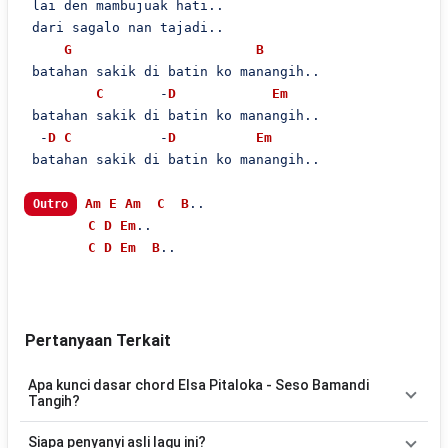
 lai den mambujuak hati..

 dari sagalo nan tajadi..

G
B
 batahan sakik di batin ko manangih..

C
       -
D
Em
 batahan sakik di batin ko manangih..

  -
D
C
           -
D
Em
 batahan sakik di batin ko manangih..

Am
E
Am
C
B
..

Outro
C
D
Em
..

C
D
Em
B
..

Pertanyaan Terkait
Apa kunci dasar chord Elsa Pitaloka - Seso Bamandi
Tangih?
Lagu
Seso Bamandi Tangih
menggunakan
7
chord
, yaitu
Em,
Siapa penyanyi asli lagu ini?