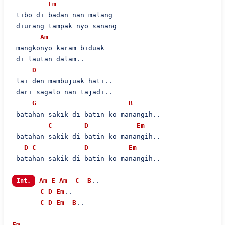
Em
 tibo di badan nan malang

 diurang tampak nyo sanang

Am
 mangkonyo karam biduak

 di lautan dalam..

D
 lai den mambujuak hati..

 dari sagalo nan tajadi..

G
B
 batahan sakik di batin ko manangih..

C
       -
D
Em
 batahan sakik di batin ko manangih..

  -
D
C
           -
D
Em
 batahan sakik di batin ko manangih..

Am
E
Am
C
B
..

Int.
C
D
Em
..

C
D
Em
B
..

Em