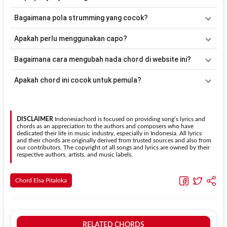
Am, D, G, C, B, E
. Versi chord ini telah disederhanakan sehingga
lebih mudah dimainkan oleh pemula maupun gitaris yang ingin
Lagu
Seso Bamandi Tangih
merupakan lagu yang dibawakan oleh
Bagaimana pola strumming yang cocok?
belajar memainkan lagu ini.
Elsa Pitaloka
. Pada halaman ini tersedia versi chord gitar yang
lebih mudah dimainkan tanpa mengubah alur lagu.
Tidak ada satu pola strumming yang wajib digunakan. Sebagai
Apakah perlu menggunakan capo?
acuan, kamu dapat menggunakan pola
Down - Down - Up - Up -
Down - Up
kemudian menyesuaikannya dengan tempo dan irama
Tidak selalu. Chord pada halaman ini sudah disesuaikan dengan
Bagaimana cara mengubah nada chord di website ini?
lagu
Seso Bamandi Tangih
.
kunci dasar
Em
. Jika ingin mengikuti nada asli penyanyi, kamu
dapat menggunakan fitur
Transpose
atau menambahkan capo
Gunakan tombol
Transpose (atas)
untuk menaikkan nada dan
Apakah chord ini cocok untuk pemula?
sesuai kebutuhan.
Transpose (bawah)
untuk menurunkan nada. Seluruh chord akan
berubah secara otomatis tanpa mengubah lirik sehingga kamu
Ya. Versi chord gitar
Seso Bamandi Tangih
pada halaman ini
dapat menyesuaikannya dengan jangkauan suara.
menggunakan kunci yang lebih sederhana sehingga lebih mudah
dipelajari oleh pemula tanpa menghilangkan struktur dasar lagu.
DISCLAIMER
Indonesiachord is focused on providing song’s lyrics and
chords as an appreciation to the authors and composers who have
dedicated their life in music industry, especially in Indonesia. All lyrics
and their chords are originally derived from trusted sources and also from
our contributors. The copyright of all songs and lyrics are owned by their
respective authors, artists, and music labels.
Chord Elsa Pitaloka
RELATED CHORDS