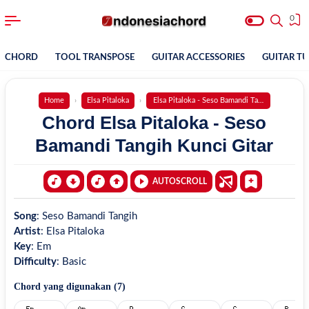
0
CHORD
TOOL TRANSPOSE
GUITAR ACCESSORIES
GUITAR T
Home
Elsa Pitaloka
Elsa Pitaloka - Seso Bamandi Tangih
Chord Elsa Pitaloka - Seso
Bamandi Tangih Kunci Gitar
AUTOSCROLL
Song
:
Seso Bamandi Tangih
Artist
:
Elsa Pitaloka
Key
:
Em
Difficulty
:
Basic
Chord yang digunakan (
7
)