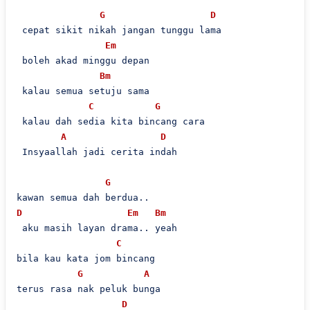
G
D
 cepat sikit nikah jangan tunggu lama

Em
 boleh akad minggu depan

Bm
 kalau semua setuju sama

C
G
 kalau dah sedia kita bincang cara

A
D
 Insyaallah jadi cerita indah

G
D
Em
Bm
 aku masih layan drama.. yeah

C
bila kau kata jom bincang

G
A
terus rasa nak peluk bunga

D