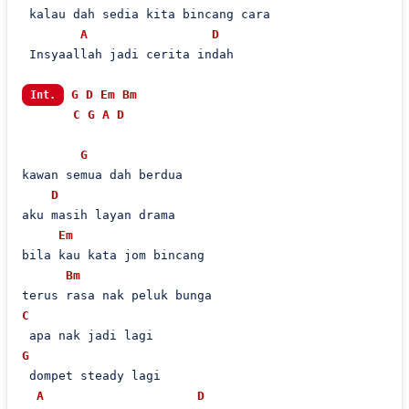
 kalau dah sedia kita bincang cara

A
D
 Insyaallah jadi cerita indah

G
D
Em
Bm
Int.
C
G
A
D
G
kawan semua dah berdua

D
aku masih layan drama

Em
bila kau kata jom bincang

Bm
C
G
 dompet steady lagi

A
D