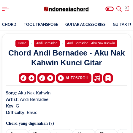
0
CHORD
TOOL TRANSPOSE
GUITAR ACCESSORIES
GUITAR T
Home
Andi Bernadee
Andi Bernadee - Aku Nak Kahwin
Chord Andi Bernadee - Aku Nak
Kahwin Kunci Gitar
AUTOSCROLL
Song
:
Aku Nak Kahwin
Artist
:
Andi Bernadee
Key
:
G
Difficulty
:
Basic
Chord yang digunakan (
7
)