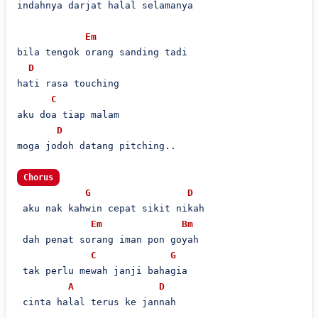
indahnya darjat halal selamanya

Em
bila tengok orang sanding tadi

D
hati rasa touching

C
aku doa tiap malam

D
moga jodoh datang pitching..

Chorus
G
D
 aku nak kahwin cepat sikit nikah

Em
Bm
 dah penat sorang iman pon goyah

C
G
 tak perlu mewah janji bahagia

A
D
 cinta halal terus ke jannah
