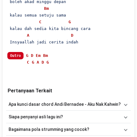
 boleh akad minggu depan

Bm
 kalau semua setuju sama

C
G
 kalau dah sedia kita bincang cara

A
D
 Insyaallah jadi cerita indah

G
D
Em
Bm
Outro
C
G
A
D
G
Pertanyaan Terkait
Apa kunci dasar chord Andi Bernadee - Aku Nak Kahwin?
Lagu
Aku Nak Kahwin
menggunakan
7
chord
, yaitu
G, Am, D, Em,
Siapa penyanyi asli lagu ini?
Bm, C, A
. Versi chord ini telah disederhanakan sehingga lebih
mudah dimainkan oleh pemula maupun gitaris yang ingin belajar
Lagu
Aku Nak Kahwin
merupakan lagu yang dibawakan oleh
Andi
Bagaimana pola strumming yang cocok?
memainkan lagu ini.
Bernadee
. Pada halaman ini tersedia versi chord gitar yang lebih