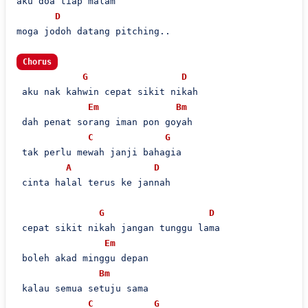
aku doa tiap malam

D
moga jodoh datang pitching..

Chorus
G
D
 aku nak kahwin cepat sikit nikah

Em
Bm
 dah penat sorang iman pon goyah

C
G
 tak perlu mewah janji bahagia

A
D
 cinta halal terus ke jannah

G
D
 cepat sikit nikah jangan tunggu lama

Em
 boleh akad minggu depan

Bm
 kalau semua setuju sama

C
G