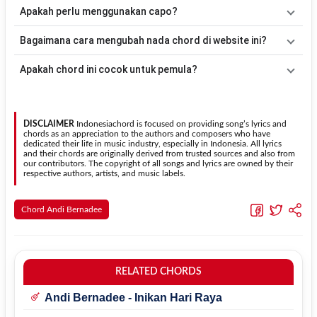
mudah dimainkan tanpa mengubah alur lagu.
Tidak ada satu pola strumming yang wajib digunakan. Sebagai
Apakah perlu menggunakan capo?
acuan, kamu dapat menggunakan pola
Down - Down - Up - Up -
Down - Up
kemudian menyesuaikannya dengan tempo dan irama
Tidak selalu. Chord pada halaman ini sudah disesuaikan dengan
Bagaimana cara mengubah nada chord di website ini?
lagu
Aku Nak Kahwin
.
kunci dasar
G
. Jika ingin mengikuti nada asli penyanyi, kamu dapat
menggunakan fitur
Transpose
atau menambahkan capo sesuai
Gunakan tombol
Transpose (atas)
untuk menaikkan nada dan
Apakah chord ini cocok untuk pemula?
kebutuhan.
Transpose (bawah)
untuk menurunkan nada. Seluruh chord akan
berubah secara otomatis tanpa mengubah lirik sehingga kamu
Ya. Versi chord gitar
Aku Nak Kahwin
pada halaman ini
dapat menyesuaikannya dengan jangkauan suara.
menggunakan kunci yang lebih sederhana sehingga lebih mudah
dipelajari oleh pemula tanpa menghilangkan struktur dasar lagu.
DISCLAIMER
Indonesiachord is focused on providing song’s lyrics and
chords as an appreciation to the authors and composers who have
dedicated their life in music industry, especially in Indonesia. All lyrics
and their chords are originally derived from trusted sources and also from
our contributors. The copyright of all songs and lyrics are owned by their
respective authors, artists, and music labels.
Chord Andi Bernadee
RELATED CHORDS
Andi Bernadee - Inikan Hari Raya