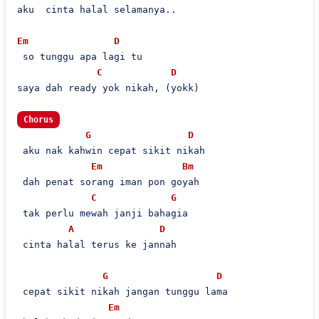
aku  cinta halal selamanya..

Em
D
 so tunggu apa lagi tu

C
D
saya dah ready yok nikah, (yokk)

Chorus
G
D
 aku nak kahwin cepat sikit nikah

Em
Bm
 dah penat sorang iman pon goyah

C
G
 tak perlu mewah janji bahagia

A
D
 cinta halal terus ke jannah

G
D
 cepat sikit nikah jangan tunggu lama

Em