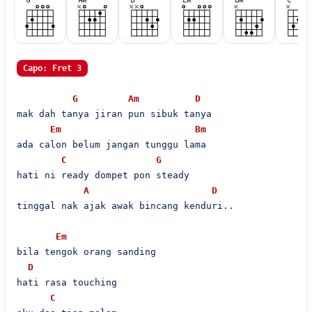
Capo: Fret 3
G
Am
D
mak dah tanya jiran pun sibuk tanya

Em
Bm
ada calon belum jangan tunggu lama

C
G
hati ni ready dompet pon steady

A
D
tinggal nak ajak awak bincang kenduri..

Em
bila tengok orang sanding

D
hati rasa touching

C