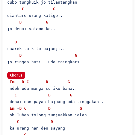
cubo tungkuik jo tilantangkan

C
G
diantaro urang katigo..

D
G
jo denai salamo ko..

D
saarek tu kito bajanji..

D
G
jo ringan hati.. uda maingkari..

Chorus
Em
  -
D
C
D
G
 ndeh uda manga co iko bana..

C
D
G
 denai nan payah bajuang uda tinggakan..

Em
 -
D
C
D
G
 oh Tuhan tolong tunjuakkan jalan..

C
D
 ka urang nan den sayang

G