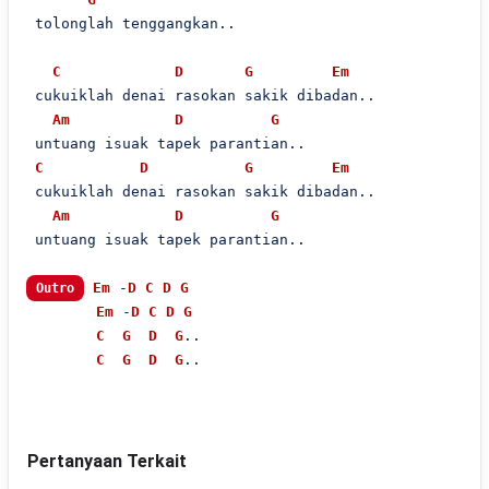
 tolonglah tenggangkan..

C
D
G
Em
 cukuiklah denai rasokan sakik dibadan..

Am
D
G
 untuang isuak tapek parantian..

C
D
G
Em
 cukuiklah denai rasokan sakik dibadan..

Am
D
G
 untuang isuak tapek parantian..

Em
 -
D
C
D
G
Outro
Em
 -
D
C
D
G
C
G
D
G
..

C
G
D
G
..

Pertanyaan Terkait