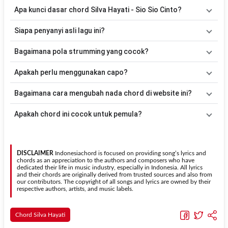
Apa kunci dasar chord Silva Hayati - Sio Sio Cinto?
Lagu
Sio Sio Cinto
menggunakan
5
chord
, yaitu
Em, D, C, G, Am
.
Siapa penyanyi asli lagu ini?
Versi chord ini telah disederhanakan sehingga lebih mudah
dimainkan oleh pemula maupun gitaris yang ingin belajar
Lagu
Sio Sio Cinto
merupakan lagu yang dibawakan oleh
Silva
Bagaimana pola strumming yang cocok?
memainkan lagu ini.
Hayati
. Pada halaman ini tersedia versi chord gitar yang lebih
mudah dimainkan tanpa mengubah alur lagu.
Tidak ada satu pola strumming yang wajib digunakan. Sebagai
Apakah perlu menggunakan capo?
acuan, kamu dapat menggunakan pola
Down - Down - Up - Up -
Down - Up
kemudian menyesuaikannya dengan tempo dan irama
Tidak selalu. Chord pada halaman ini sudah disesuaikan dengan
Bagaimana cara mengubah nada chord di website ini?
lagu
Sio Sio Cinto
.
kunci dasar
Em
. Jika ingin mengikuti nada asli penyanyi, kamu
dapat menggunakan fitur
Transpose
atau menambahkan capo
Gunakan tombol
Transpose (atas)
untuk menaikkan nada dan
Apakah chord ini cocok untuk pemula?
sesuai kebutuhan.
Transpose (bawah)
untuk menurunkan nada. Seluruh chord akan
berubah secara otomatis tanpa mengubah lirik sehingga kamu
Ya. Versi chord gitar
Sio Sio Cinto
pada halaman ini menggunakan
dapat menyesuaikannya dengan jangkauan suara.
kunci yang lebih sederhana sehingga lebih mudah dipelajari oleh
pemula tanpa menghilangkan struktur dasar lagu.
DISCLAIMER
Indonesiachord is focused on providing song’s lyrics and
chords as an appreciation to the authors and composers who have
dedicated their life in music industry, especially in Indonesia. All lyrics
and their chords are originally derived from trusted sources and also from
our contributors. The copyright of all songs and lyrics are owned by their
respective authors, artists, and music labels.
Chord Silva Hayati