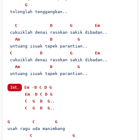
G
 tolonglah tenggangkan..

C
D
G
Em
 cukuiklah denai rasokan sakik dibadan..

Am
D
G
 untuang isuak tapek parantian..

C
D
G
Em
 cukuiklah denai rasokan sakik dibadan..

Am
D
G
 untuang isuak tapek parantian..

Em
 -
D
C
D
G
Int.
Em
 -
D
C
D
G
C
G
D
G
..

C
G
D
G
..

G
C
G
usah ragu uda manimbang

C
G