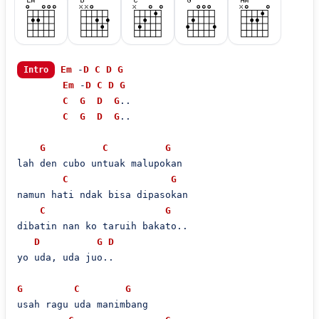
Em
 -
D
C
D
G
Intro
Em
 -
D
C
D
G
C
G
D
G
..

C
G
D
G
..

G
C
G
lah den cubo untuak malupokan

C
G
namun hati ndak bisa dipasokan

C
G
dibatin nan ko taruih bakato..

D
G
D
yo uda, uda juo..

G
C
G
usah ragu uda manimbang
