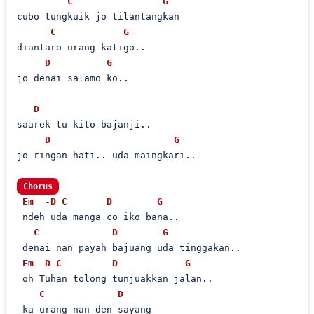
C
G
cubo tungkuik jo tilantangkan

C
G
diantaro urang katigo..

D
G
jo denai salamo ko..

D
saarek tu kito bajanji..

D
G
jo ringan hati.. uda maingkari..

Chorus
Em
  -
D
C
D
G
 ndeh uda manga co iko bana..

C
D
G
 denai nan payah bajuang uda tinggakan..

Em
 -
D
C
D
G
 oh Tuhan tolong tunjuakkan jalan..

C
D
 ka urang nan den sayang
