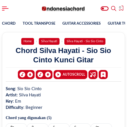
0
CHORD
TOOL TRANSPOSE
GUITAR ACCESSORIES
GUITAR T
Home
Silva Hayati
Silva Hayati - Sio Sio Cinto
Chord Silva Hayati - Sio Sio
Cinto Kunci Gitar
AUTOSCROLL
Song
:
Sio Sio Cinto
Artist
:
Silva Hayati
Key
:
Em
Difficulty
:
Beginner
Chord yang digunakan (
5
)