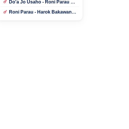
Do'a Jo Usaho - Roni Parau ft.
Lidya Aly
Roni Parau - Harok Bakawan
Bulan