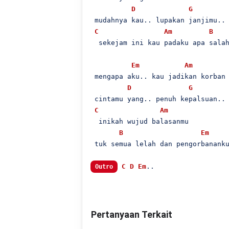
D
G
 mudahnya kau.. lupakan janjimu..

C
Am
B
  sekejam ini kau padaku apa salah
Em
Am
 mengapa aku.. kau jadikan korban

D
G
 cintamu yang.. penuh kepalsuan..

C
Am
  inikah wujud balasanmu

B
Em
 tuk semua lelah dan pengorbananku
C
D
Em
..

Outro
Pertanyaan Terkait