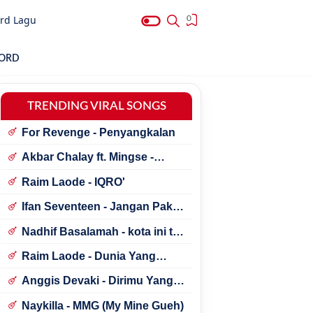
rd Lagu
0
HORD
TRENDING VIRAL SONGS
For Revenge - Penyangkalan
Akbar Chalay ft. Mingse -
Astaga Bercanda
Raim Laode - IQRO'
Ifan Seventeen - Jangan Paksa
Rindu (Beda)
Nadhif Basalamah - kota ini tak
sama tanpamu
Raim Laode - Dunia Yang
Nanti
Anggis Devaki - Dirimu Yang
Dulu
Naykilla - MMG (My Mine Gueh)