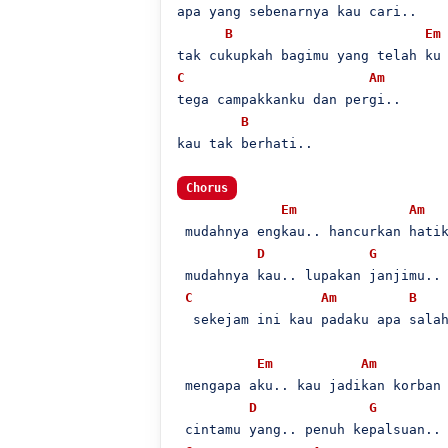
apa yang sebenarnya kau cari..

B
Em
C
Am
tega campakkanku dan pergi..

B
kau tak berhati..

Chorus
Em
Am
 mudahnya engkau.. hancurkan hatik
D
G
 mudahnya kau.. lupakan janjimu..

C
Am
B
  sekejam ini kau padaku apa salah
Em
Am
 mengapa aku.. kau jadikan korban

D
G
 cintamu yang.. penuh kepalsuan..
