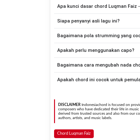
Apa kunci dasar chord Luqman Faiz
Lagu
Tak Cukupkah Bagimu
menggunak
Siapa penyanyi asli lagu ini?
disederhanakan sehingga lebih mudah dim
memainkan lagu ini.
Lagu
Tak Cukupkah Bagimu
merupakan l
Bagaimana pola strumming yang co
tersedia versi chord g
Apakah perlu menggunakan capo?
Down - Down - Up - Up - Down - Up
Cukupkah Bagimu
.
Tidak selalu. Chord pada halaman ini su
Bagaimana cara mengubah nada chord
nada asli penyanyi, kamu dapat me
kebutuhan.
Gunakan tombol
Transpose (atas)
untuk
Apakah chord ini cocok untuk pemul
nada. Seluruh chord akan berubah secara otomatis tanpa mengubah lirik sehingga kamu dapat
menyesuaikannya dengan jangkauan 
Ya. Versi chord gitar
Tak Cukupkah Bagi
sehingga
DISCLAIMER
Indonesiachord is focused on provid
composers who have dedicated their life in music in
derived from trusted sources and also from our con
authors, artists, and music labels.
Chord Luqman Faiz