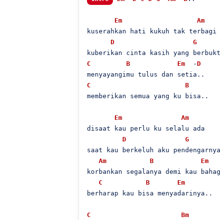
Em
Am
kuserahkan hati kukuh tak terbagi

D
G
C
B
Em
  -
D
C
B
memberikan semua yang ku bisa..

Em
Am
disaat kau perlu ku selalu ada

D
G
saat kau berkeluh aku pendengarnya
Am
B
Em
  
korbankan segalanya demi kau bahag
C
B
Em
berharap kau bisa menyadarinya..

C
Bm