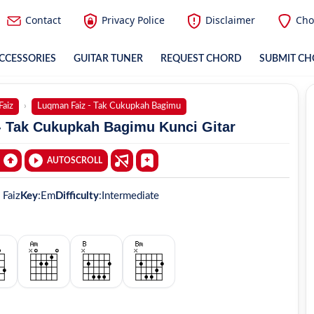
Contact
Privacy Police
Disclaimer
Cho
CCESSORIES
GUITAR TUNER
REQUEST CHORD
SUBMIT C
aiz
Luqman Faiz - Tak Cukupkah Bagimu
- Tak Cukupkah Bagimu Kunci Gitar
AUTOSCROLL
Faiz
Key
:
Em
Difficulty
:
Intermediate