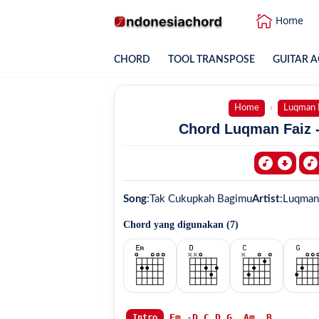
Home
CHORD
TOOL TRANSPOSE
GUITAR A
Home
Luqman F
Chord Luqman Faiz 
Song
:
Tak Cukupkah Bagimu
Artist
:
Luqman 
Chord yang digunakan (
7
)
Em
 -
D
C
D
G
Am
B
..

Intro