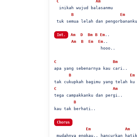
C
Am
  inikah wujud balasanmu

B
Em
 tuk semua lelah dan pengorbananku
Am
D
Bm
B
Em
..

Int.
Am
B
Em
Em
..

                   hooo..

C
Bm
apa yang sebenarnya kau cari..

B
Em
C
Am
tega campakkanku dan pergi..

B
kau tak berhati..

Chorus
Em
Am
 mudahnya engkau.. hancurkan hatik