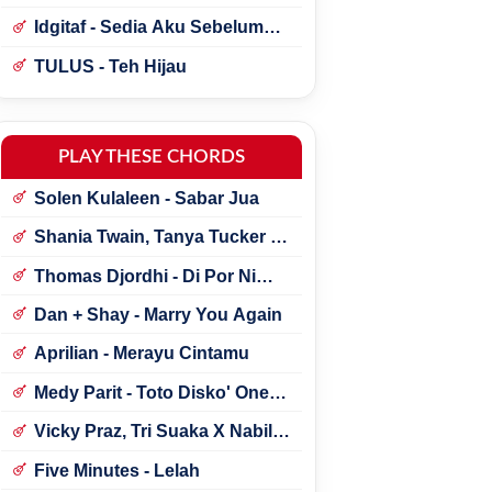
Idgitaf - Sedia Aku Sebelum
Hujan
TULUS - Teh Hijau
PLAY THESE CHORDS
Solen Kulaleen - Sabar Jua
Shania Twain, Tanya Tucker -
Little Miss Twain
Thomas Djordhi - Di Por Ni
Udan
Dan + Shay - Marry You Again
Aprilian - Merayu Cintamu
Medy Parit - Toto Disko' One
Tik Tok
Vicky Praz, Tri Suaka X Nabila
Maharani - Mecucu
Five Minutes - Lelah