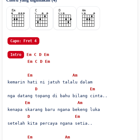
Chord yang digunakan (
4
)
Capo: Fret 4
Em
C
D
Em
Intro
Em
C
D
Em
Em
Am
kemarin hati ni jatuh talalu dalam

D
Em
nga datang topang di bahu bilang cinta..

Em
Am
kenapa skarang baru ngana bekeng luka

D
Em
setelah kita percaya ngana setia..

Em
Am