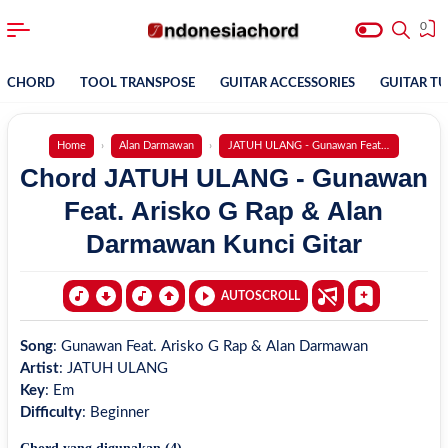
0
CHORD
TOOL TRANSPOSE
GUITAR ACCESSORIES
GUITAR T
Home
Alan Darmawan
JATUH ULANG - Gunawan Feat. Arisko G Ra
Chord JATUH ULANG - Gunawan
Feat. Arisko G Rap & Alan
Darmawan Kunci Gitar
AUTOSCROLL
Song
:
Gunawan Feat. Arisko G Rap & Alan Darmawan
Artist
:
JATUH ULANG
Key
:
Em
Difficulty
:
Beginner