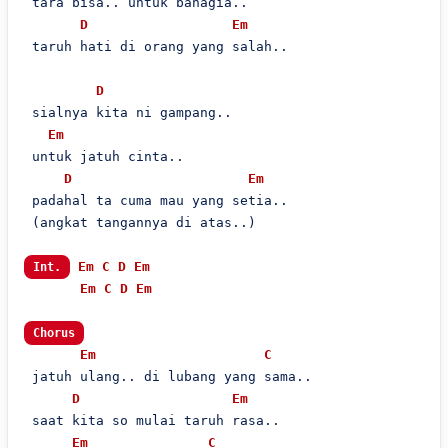
 tara bisa.. untuk bahagia..

D
Em
 taruh hati di orang yang salah..

D
 sialnya kita ni gampang..

Em
 untuk jatuh cinta..

D
Em
 padahal ta cuma mau yang setia..

 (angkat tangannya di atas..)

Em
C
D
Em
Int.
Em
C
D
Em
Chorus
Em
C
 jatuh ulang.. di lubang yang sama..

D
Em
 saat kita so mulai taruh rasa..

Em
C