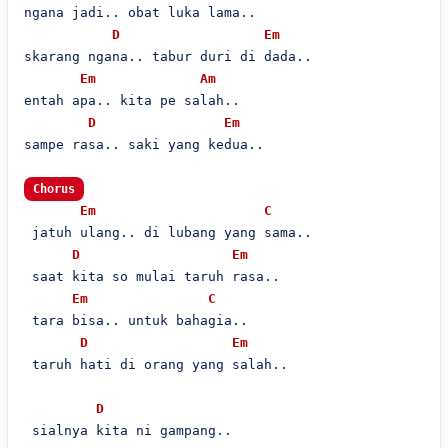
ngana jadi.. obat luka lama..

D
Em
skarang ngana.. tabur duri di dada..

Em
Am
entah apa.. kita pe salah..

D
Em
sampe rasa.. saki yang kedua..

Chorus
Em
C
 jatuh ulang.. di lubang yang sama..

D
Em
 saat kita so mulai taruh rasa..

Em
C
 tara bisa.. untuk bahagia..

D
Em
 taruh hati di orang yang salah..

D
 sialnya kita ni gampang..
