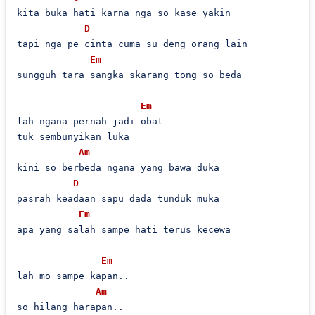
kita buka hati karna nga so kase yakin

D
tapi nga pe cinta cuma su deng orang lain

Em
sungguh tara sangka skarang tong so beda

Em
lah ngana pernah jadi obat

tuk sembunyikan luka

Am
kini so berbeda ngana yang bawa duka

D
pasrah keadaan sapu dada tunduk muka

Em
apa yang salah sampe hati terus kecewa

Em
lah mo sampe kapan..

Am
so hilang harapan..
