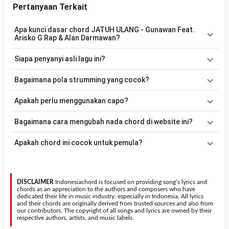
Pertanyaan Terkait
Apa kunci dasar chord JATUH ULANG - Gunawan Feat.
Arisko G Rap & Alan Darmawan?
Lagu
Gunawan Feat. Arisko G Rap & Alan Darmawan
Siapa penyanyi asli lagu ini?
menggunakan
4
chord
, yaitu
Em, C, D, Am
. Versi chord ini telah
disederhanakan sehingga lebih mudah dimainkan oleh pemula
Lagu
Gunawan Feat. Arisko G Rap & Alan Darmawan
Bagaimana pola strumming yang cocok?
maupun gitaris yang ingin belajar memainkan lagu ini.
merupakan lagu yang dibawakan oleh
JATUH ULANG
. Pada
halaman ini tersedia versi chord gitar yang lebih mudah dimainkan
Tidak ada satu pola strumming yang wajib digunakan. Sebagai
Apakah perlu menggunakan capo?
tanpa mengubah alur lagu.
acuan, kamu dapat menggunakan pola
Down - Down - Up - Up -
Down - Up
kemudian menyesuaikannya dengan tempo dan irama
Tidak selalu. Chord pada halaman ini sudah disesuaikan dengan
Bagaimana cara mengubah nada chord di website ini?
lagu
Gunawan Feat. Arisko G Rap & Alan Darmawan
.
kunci dasar
Em
. Jika ingin mengikuti nada asli penyanyi, kamu
dapat menggunakan fitur
Transpose
atau menambahkan capo
Gunakan tombol
Transpose (atas)
untuk menaikkan nada dan
Apakah chord ini cocok untuk pemula?
sesuai kebutuhan.
Transpose (bawah)
untuk menurunkan nada. Seluruh chord akan
berubah secara otomatis tanpa mengubah lirik sehingga kamu
Ya. Versi chord gitar
Gunawan Feat. Arisko G Rap & Alan
dapat menyesuaikannya dengan jangkauan suara.
Darmawan
pada halaman ini menggunakan kunci yang lebih
sederhana sehingga lebih mudah dipelajari oleh pemula tanpa
DISCLAIMER
Indonesiachord is focused on providing song’s lyrics and
menghilangkan struktur dasar lagu.
chords as an appreciation to the authors and composers who have
dedicated their life in music industry, especially in Indonesia. All lyrics
and their chords are originally derived from trusted sources and also from
our contributors. The copyright of all songs and lyrics are owned by their
respective authors, artists, and music labels.