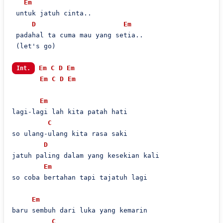
Em
 untuk jatuh cinta..

D
Em
 padahal ta cuma mau yang setia..

 (let's go)

Em
C
D
Em
Int.
Em
C
D
Em
Em
lagi-lagi lah kita patah hati

C
so ulang-ulang kita rasa saki

D
jatuh paling dalam yang kesekian kali

Em
so coba bertahan tapi tajatuh lagi

Em
baru sembuh dari luka yang kemarin

C