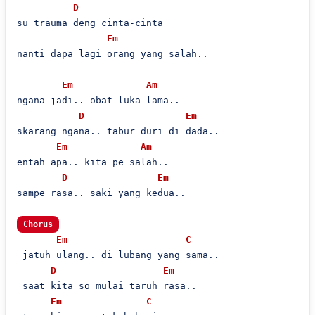
D
su trauma deng cinta-cinta

Em
nanti dapa lagi orang yang salah..

Em
Am
ngana jadi.. obat luka lama..

D
Em
skarang ngana.. tabur duri di dada..

Em
Am
entah apa.. kita pe salah..

D
Em
sampe rasa.. saki yang kedua..

Chorus
Em
C
 jatuh ulang.. di lubang yang sama..

D
Em
 saat kita so mulai taruh rasa..

Em
C