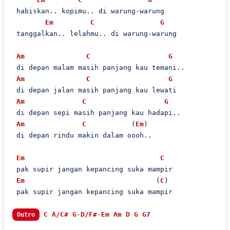
 habiskan.. kopimu.. di warung-warung

Em
C
G
 tanggalkan.. lelahmu.. di warung-warung

Am
C
G
 di depan malam masih panjang kau temani..

Am
C
G
 di depan jalan masih panjang kau lewati

Am
C
G
 di depan sepi masih panjang kau hadapi..

Am
C
           (
Em
)

 di depan rindu makin dalam oooh..

Em
C
 pak supir jangan kepancing suka mampir

Em
                                (
C
)

 pak supir jangan kepancing suka mampir

C
A/C#
G
-
D/F#
-
Em
Am
D
G
G7
Outro