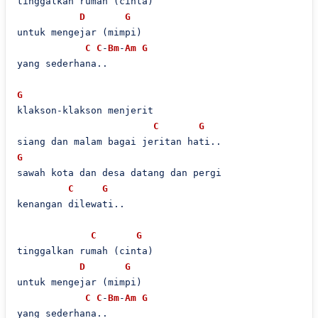
tinggalkan rumah (cinta)

D
G
untuk mengejar (mimpi)

C
C
-
Bm
-
Am
G
yang sederhana..

G
klakson-klakson menjerit

C
G
G
sawah kota dan desa datang dan pergi

C
G
kenangan dilewati..

C
G
tinggalkan rumah (cinta)

D
G
untuk mengejar (mimpi)

C
C
-
Bm
-
Am
G
yang sederhana..
