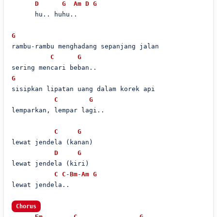
D
G
Am
D
G
      hu.. huhu..

G
rambu-rambu menghadang sepanjang jalan

C
G
G
sisipkan lipatan uang dalam korek api

C
G
lemparkan, lempar lagi..

C
G
lewat jendela (kanan)

D
G
lewat jendela (kiri)

C
C
-
Bm
-
Am
G
lewat jendela..

Chorus
Em
C
G