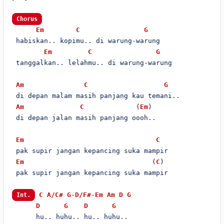
Chorus
Em
C
G
 habiskan.. kopimu.. di warung-warung

Em
C
G
 tanggalkan.. lelahmu.. di warung-warung

Am
C
G
 di depan malam masih panjang kau temani..

Am
C
             (
Em
)

 di depan jalan masih panjang oooh..

Em
C
 pak supir jangan kepancing suka mampir

Em
                                (
C
)

 pak supir jangan kepancing suka mampir

C
A/C#
G
-
D/F#
-
Em
Am
D
G
Int.
D
G
D
G
      hu.. huhu.. hu.. huhu..
