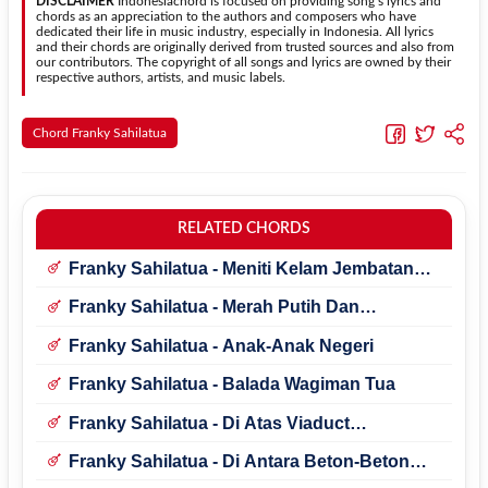
DISCLAIMER
Indonesiachord is focused on providing song’s lyrics and
chords as an appreciation to the authors and composers who have
dedicated their life in music industry, especially in Indonesia. All lyrics
and their chords are originally derived from trusted sources and also from
our contributors. The copyright of all songs and lyrics are owned by their
respective authors, artists, and music labels.
Chord Franky Sahilatua
RELATED CHORDS
Franky Sahilatua - Meniti Kelam Jembatan
Panjang
Franky Sahilatua - Merah Putih Dan
Reruntuhan
Franky Sahilatua - Anak-Anak Negeri
Franky Sahilatua - Balada Wagiman Tua
Franky Sahilatua - Di Atas Viaduct
Cikapundung
Franky Sahilatua - Di Antara Beton-Beton
Dinding Dingin