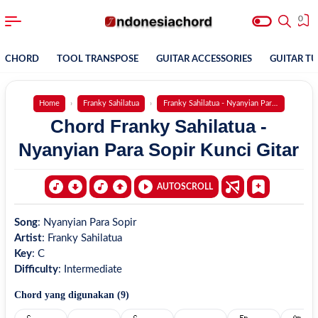
0
CHORD
TOOL TRANSPOSE
GUITAR ACCESSORIES
GUITAR T
Home
Franky Sahilatua
Franky Sahilatua - Nyanyian Para Sopir
Chord Franky Sahilatua -
Nyanyian Para Sopir Kunci Gitar
AUTOSCROLL
Song
:
Nyanyian Para Sopir
Artist
:
Franky Sahilatua
Key
:
C
Difficulty
:
Intermediate
Chord yang digunakan (
9
)