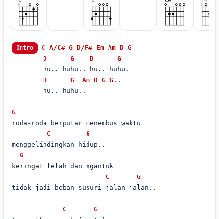
C
A/C#
G
-
D/F#
-
Em
Am
D
G
Intro
D
G
D
G
        hu.. huhu.. hu.. huhu..

D
G
Am
D
G
G
..

        hu.. huhu..

G
roda-roda berputar menembus waktu

C
G
menggelindingkan hidup..

G
keringat lelah dan ngantuk

C
G
tidak jadi beban susuri jalan-jalan..

C
G