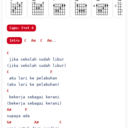
Capo: Fret 4
C
Am
C
Am
..

Intro
C
 jika sekolah sudah libur

C
F
 aku lari ke pelabuhan

C
 bekerja sebagai kerani

A#
F
G#
A#
C