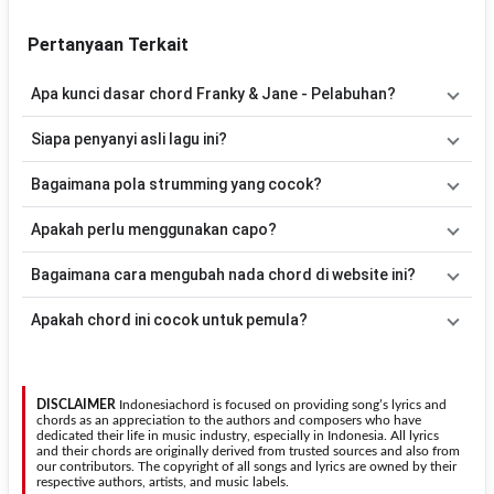
Pertanyaan Terkait
Apa kunci dasar chord Franky & Jane - Pelabuhan?
Lagu
Pelabuhan
menggunakan
8
chord
, yaitu
C, Am, F, A#, G#,
Siapa penyanyi asli lagu ini?
D#, C#, F#
. Versi chord ini telah disederhanakan sehingga lebih
mudah dimainkan oleh pemula maupun gitaris yang ingin belajar
Lagu
Pelabuhan
merupakan lagu yang dibawakan oleh
Franky &
Bagaimana pola strumming yang cocok?
memainkan lagu ini.
Jane
. Pada halaman ini tersedia versi chord gitar yang lebih mudah
dimainkan tanpa mengubah alur lagu.
Tidak ada satu pola strumming yang wajib digunakan. Sebagai
Apakah perlu menggunakan capo?
acuan, kamu dapat menggunakan pola
Down - Down - Up - Up -
Down - Up
kemudian menyesuaikannya dengan tempo dan irama
Tidak selalu. Chord pada halaman ini sudah disesuaikan dengan
Bagaimana cara mengubah nada chord di website ini?
lagu
Pelabuhan
.
kunci dasar
C
. Jika ingin mengikuti nada asli penyanyi, kamu dapat
menggunakan fitur
Transpose
atau menambahkan capo sesuai
Gunakan tombol
Transpose (atas)
untuk menaikkan nada dan
Apakah chord ini cocok untuk pemula?
kebutuhan.
Transpose (bawah)
untuk menurunkan nada. Seluruh chord akan
berubah secara otomatis tanpa mengubah lirik sehingga kamu
Ya. Versi chord gitar
Pelabuhan
pada halaman ini menggunakan
dapat menyesuaikannya dengan jangkauan suara.
kunci yang lebih sederhana sehingga lebih mudah dipelajari oleh
pemula tanpa menghilangkan struktur dasar lagu.
DISCLAIMER
Indonesiachord is focused on providing song’s lyrics and
chords as an appreciation to the authors and composers who have
dedicated their life in music industry, especially in Indonesia. All lyrics
and their chords are originally derived from trusted sources and also from
our contributors. The copyright of all songs and lyrics are owned by their
respective authors, artists, and music labels.