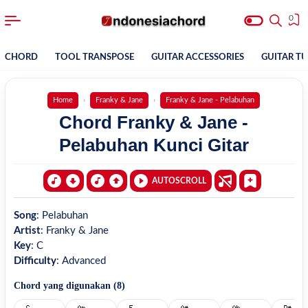
0
CHORD
TOOL TRANSPOSE
GUITAR ACCESSORIES
GUITAR T
Home
Franky & Jane
Franky & Jane - Pelabuhan
Chord Franky & Jane -
Pelabuhan Kunci Gitar
AUTOSCROLL
Song
:
Pelabuhan
Artist
:
Franky & Jane
Key
:
C
Difficulty
:
Advanced
Chord yang digunakan (
8
)