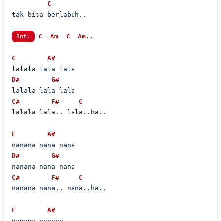
C
tak bisa berlabuh..

C
Am
C
Am
..

Int.
C
A#
D#
G#
C#
F#
C
lalala lala.. lala..ha..

F
A#
D#
G#
C#
F#
C
nanana nana.. nana..ha..

F
A#