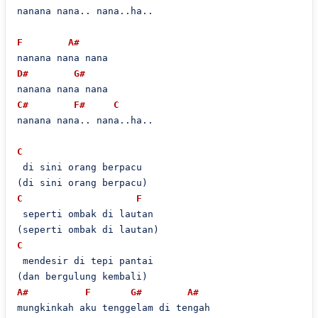
nanana nana.. nana..ha..

F
A#
D#
G#
C#
F#
C
nanana nana.. nana..ha..

C
 di sini orang berpacu

C
F
 seperti ombak di lautan

C
 mendesir di tepi pantai

A#
F
G#
A#
mungkinkah aku tenggelam di tengah
