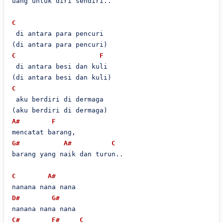
uang untuk diri sendiri..

C
 di antara para pencuri

C
F
 di antara besi dan kuli

C
 aku berdiri di dermaga

A#
F
G#
A#
C
barang yang naik dan turun..

C
A#
D#
G#
C#
F#
C