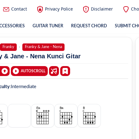
Contact
Privacy Police
Disclaimer
Cho
CCESSORIES
GUITAR TUNER
REQUEST CHORD
SUBMIT C
Franky
Franky & Jane - Nena
 & Jane - Nena Kunci Gitar
AUTOSCROLL
culty
:
Intermediate