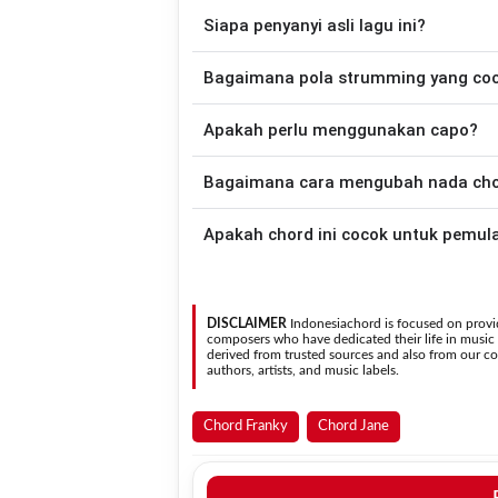
Lagu
Nena
menggunakan
8
chord
, yaitu
C
Siapa penyanyi asli lagu ini?
disederhanakan sehingga lebih mudah dim
memainkan lagu ini.
Lagu
Nena
merupakan lagu yang dibawak
Bagaimana pola strumming yang co
gitar yang lebih mudah dimainkan tanpa
Apakah perlu menggunakan capo?
Down - Down - Up - Up - Down - Up
Tidak selalu. Chord pada halaman ini su
Bagaimana cara mengubah nada chord
asli penyanyi, kamu dapat menggunakan
Gunakan tombol
Transpose (atas)
untuk
Apakah chord ini cocok untuk pemul
nada. Seluruh chord akan berubah secara otomatis tanpa mengubah lirik sehingga kamu dapat
menyesuaikannya dengan jangkauan 
Ya. Versi chord gitar
Nena
pada halaman ini menggunakan kunci yang lebih sederhana sehi
mudah dipelajari oleh pemul
DISCLAIMER
Indonesiachord is focused on provid
composers who have dedicated their life in music in
derived from trusted sources and also from our con
authors, artists, and music labels.
Chord Franky
Chord Jane