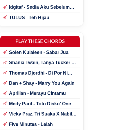
Idgitaf - Sedia Aku Sebelum
Hujan
TULUS - Teh Hijau
PLAY THESE CHORDS
Solen Kulaleen - Sabar Jua
Shania Twain, Tanya Tucker -
Little Miss Twain
Thomas Djordhi - Di Por Ni
Udan
Dan + Shay - Marry You Again
Aprilian - Merayu Cintamu
Medy Parit - Toto Disko' One
Tik Tok
Vicky Praz, Tri Suaka X Nabila
Maharani - Mecucu
Five Minutes - Lelah