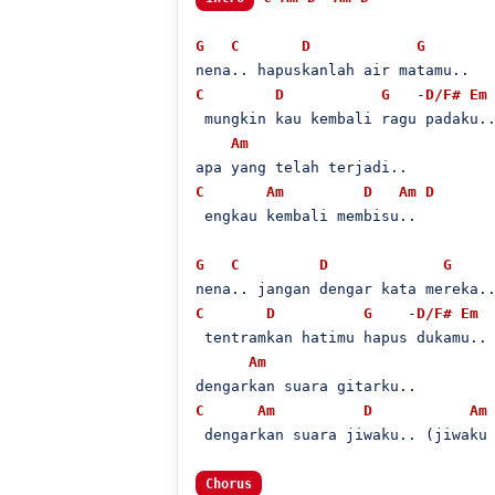
G
C
D
G
C
D
G
   -
D/F#
Em
 mungkin kau kembali ragu padaku..
Am
C
Am
D
Am
D
 engkau kembali membisu..

G
C
D
G
C
D
G
    -
D/F#
Em
 tentramkan hatimu hapus dukamu..

Am
C
Am
D
Am
 dengarkan suara jiwaku.. (jiwaku 
Chorus