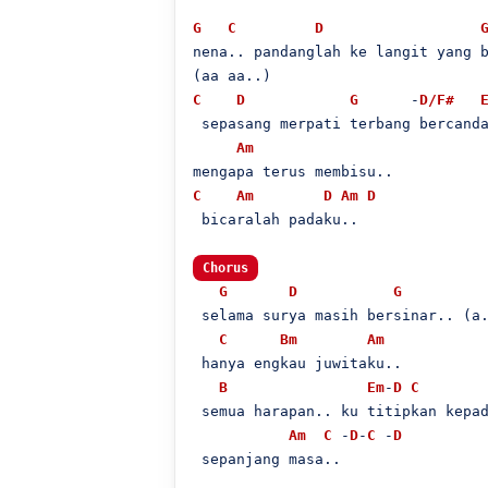
G
C
D
nena.. pandanglah ke langit yang b
C
D
G
      -
D/F#
 sepasang merpati terbang bercanda
Am
C
Am
D
Am
D
 bicaralah padaku..

Chorus
G
D
G
 selama surya masih bersinar.. (a.
C
Bm
Am
 hanya engkau juwitaku..

B
Em
-
D
C
 semua harapan.. ku titipkan kepad
Am
C
 -
D
-
C
 -
D
 sepanjang masa..
