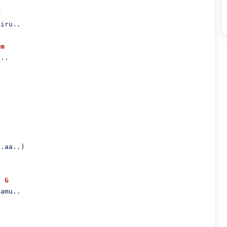
G
iru..

Em
..

.aa..)

G
amu..
