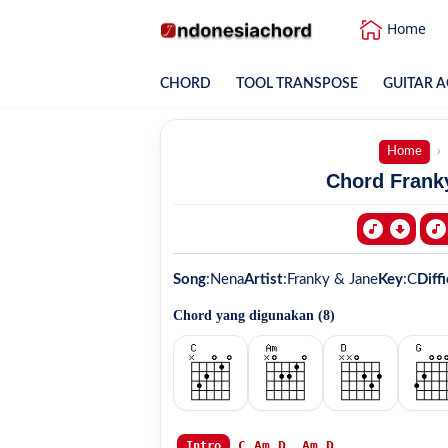
Home
CHORD
TOOL TRANSPOSE
GUITAR A
Home
Chord Franky
Song
:
Nena
Artist
:
Franky & Jane
Key
:
C
Diffi
Chord yang digunakan (
8
)
C
Am
D
Am
D
Intro