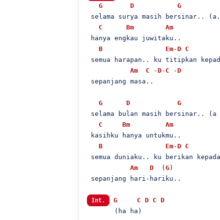
G
D
G
 selama surya masih bersinar.. (a.
C
Bm
Am
 hanya engkau juwitaku..

B
Em
-
D
C
 semua harapan.. ku titipkan kepad
Am
C
 -
D
-
C
 -
D
 sepanjang masa..

G
D
G
 selama bulan masih bersinar.. (a 
C
Bm
Am
 kasihku hanya untukmu..

B
Em
-
D
C
 semua duniaku.. ku berikan kepada
Am
D
  (
G
)

 sepanjang hari-hariku..

G
C
D
C
D
Int.
       (ha ha)
