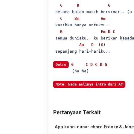
G
D
G
 selama bulan masih bersinar.. (a 
C
Bm
Am
 kasihku hanya untukmu..

B
Em
-
D
C
 semua duniaku.. ku berikan kepada
Am
D
  (
G
)

 sepanjang hari-hariku..

G
C
D
C
D
G
Outro
        (ha ha)

Note: Nada aslinya intro dari A#
Pertanyaan Terkait
Apa kunci dasar chord Franky & Jane