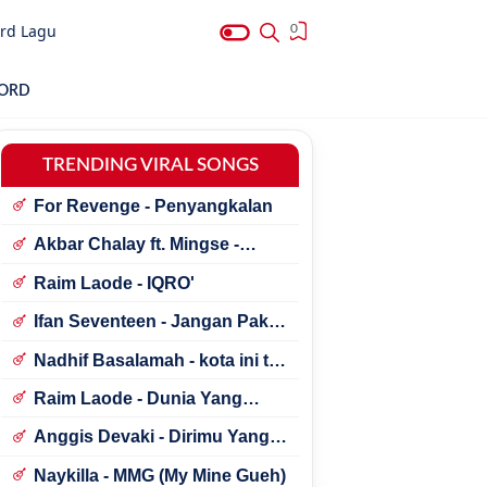
rd Lagu
0
HORD
TRENDING VIRAL SONGS
For Revenge - Penyangkalan
Akbar Chalay ft. Mingse -
Astaga Bercanda
Raim Laode - IQRO'
Ifan Seventeen - Jangan Paksa
Rindu (Beda)
Nadhif Basalamah - kota ini tak
sama tanpamu
Raim Laode - Dunia Yang
Nanti
Anggis Devaki - Dirimu Yang
Dulu
Naykilla - MMG (My Mine Gueh)