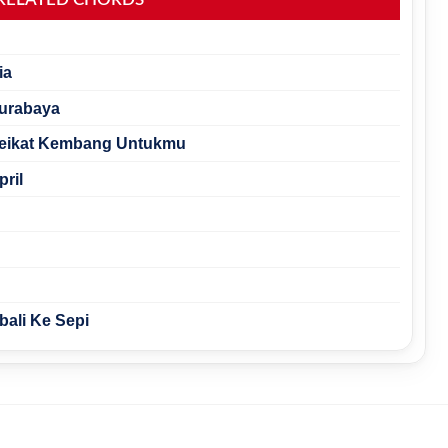
ia
Surabaya
 Seikat Kembang Untukmu
ril
bali Ke Sepi