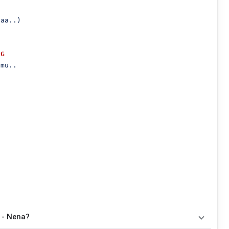
aa..)

G
mu..

 - Nena?