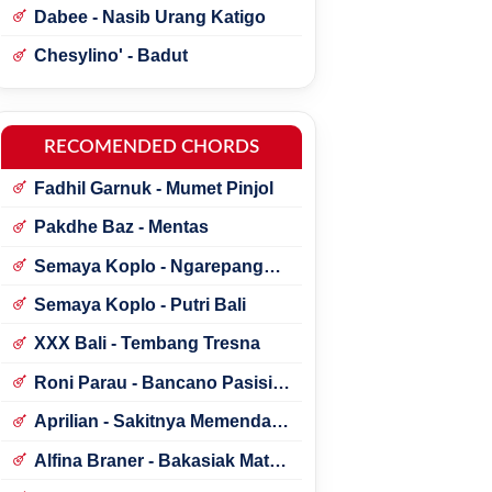
Dabee - Nasib Urang Katigo
Chesylino' - Badut
RECOMENDED CHORDS
Fadhil Garnuk - Mumet Pinjol
Pakdhe Baz - Mentas
Semaya Koplo - Ngarepang
Tresna
Semaya Koplo - Putri Bali
XXX Bali - Tembang Tresna
Roni Parau - Bancano Pasisia
Salatan
Aprilian - Sakitnya Memendam
Cinta
Alfina Braner - Bakasiak Mato
Mamandang