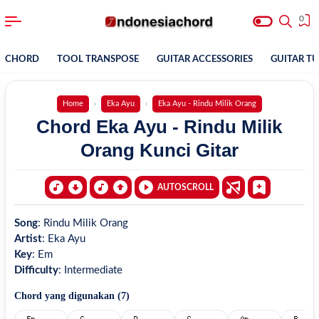
0
CHORD
TOOL TRANSPOSE
GUITAR ACCESSORIES
GUITAR T
Home
Eka Ayu
Eka Ayu - Rindu Milik Orang
Chord Eka Ayu - Rindu Milik
Orang Kunci Gitar
AUTOSCROLL
Song
:
Rindu Milik Orang
Artist
:
Eka Ayu
Key
:
Em
Difficulty
:
Intermediate
Chord yang digunakan (
7
)