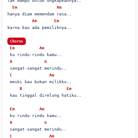
tak mampu untuk ungkapkannya..

Em
Am
hanya diam memendam rasa..

A#
Em
karna kau ada pemiliknya..

Chorus
Em
Am
 ku rindu-rindu kamu..

D
G
 sangat-sangat merindu..

C
Am
 meski kau bukan milikku..

B
Em
 kau tinggal direlung hatiku..

Em
Am
 ku rindu-rindu kamu..

D
G
 sangat-sangat merindu..

C
Am