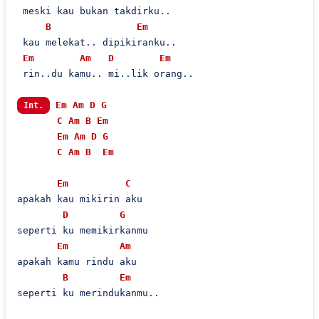
 meski kau bukan takdirku..

B
Em
 kau melekat.. dipikiranku..

Em
Am
D
Em
 rin..du kamu.. mi..lik orang..

Em
Am
D
G
Int.
C
Am
B
Em
Em
Am
D
G
C
Am
B
Em
Em
C
apakah kau mikirin aku

D
G
seperti ku memikirkanmu

Em
Am
apakah kamu rindu aku

B
Em
seperti ku merindukanmu..
