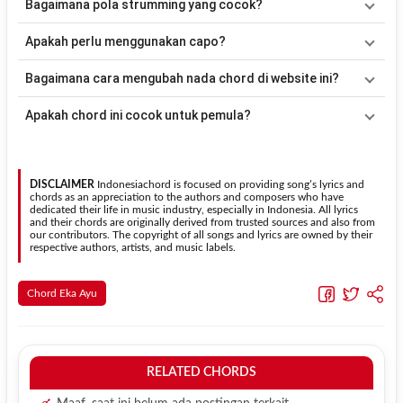
Bagaimana pola strumming yang cocok?
memainkan lagu ini.
Ayu
. Pada halaman ini tersedia versi chord gitar yang lebih mudah
dimainkan tanpa mengubah alur lagu.
Tidak ada satu pola strumming yang wajib digunakan. Sebagai
Apakah perlu menggunakan capo?
acuan, kamu dapat menggunakan pola
Down - Down - Up - Up -
Down - Up
kemudian menyesuaikannya dengan tempo dan irama
Tidak selalu. Chord pada halaman ini sudah disesuaikan dengan
Bagaimana cara mengubah nada chord di website ini?
lagu
Rindu Milik Orang
.
kunci dasar
Em
. Jika ingin mengikuti nada asli penyanyi, kamu
dapat menggunakan fitur
Transpose
atau menambahkan capo
Gunakan tombol
Transpose (atas)
untuk menaikkan nada dan
Apakah chord ini cocok untuk pemula?
sesuai kebutuhan.
Transpose (bawah)
untuk menurunkan nada. Seluruh chord akan
berubah secara otomatis tanpa mengubah lirik sehingga kamu
Ya. Versi chord gitar
Rindu Milik Orang
pada halaman ini
dapat menyesuaikannya dengan jangkauan suara.
menggunakan kunci yang lebih sederhana sehingga lebih mudah
dipelajari oleh pemula tanpa menghilangkan struktur dasar lagu.
DISCLAIMER
Indonesiachord is focused on providing song’s lyrics and
chords as an appreciation to the authors and composers who have
dedicated their life in music industry, especially in Indonesia. All lyrics
and their chords are originally derived from trusted sources and also from
our contributors. The copyright of all songs and lyrics are owned by their
respective authors, artists, and music labels.
Chord Eka Ayu
RELATED CHORDS