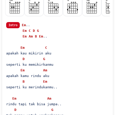
Em
..

Intro
Em
C
D
G
Em
Am
B
Em
..

Em
C
apakah kau mikirin aku

D
G
seperti ku memikirkanmu

Em
Am
apakah kamu rindu aku

B
Em
seperti ku merindukanmu..

Em
Am
rindu tapi tak bisa jumpa..

D
G