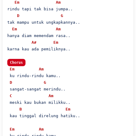
Em
Am
rindu tapi tak bisa jumpa..

D
G
tak mampu untuk ungkapkannya..

Em
Am
hanya diam memendam rasa..

A#
Em
karna kau ada pemiliknya..

Chorus
Em
Am
 ku rindu-rindu kamu..

D
G
 sangat-sangat merindu..

C
Am
 meski kau bukan milikku..

B
Em
 kau tinggal direlung hatiku..

Em
Am
 ku rindu-rindu kamu..
