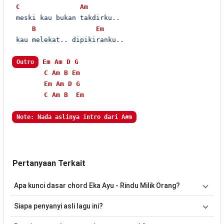
C
Am
 meski kau bukan takdirku..

B
Em
 kau melekat.. dipikiranku..

Em
Am
D
G
Outro
C
Am
B
Em
Em
Am
D
G
C
Am
B
Em
Note: Nada aslinya intro dari A#m
Pertanyaan Terkait
Apa kunci dasar chord Eka Ayu - Rindu Milik Orang?
Lagu
Rindu Milik Orang
menggunakan
7
chord
, yaitu
Em, C, D, G,
Siapa penyanyi asli lagu ini?
Am, B, A#
. Versi chord ini telah disederhanakan sehingga lebih
mudah dimainkan oleh pemula maupun gitaris yang ingin belajar
Lagu
Rindu Milik Orang
merupakan lagu yang dibawakan oleh
Eka