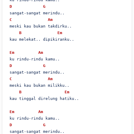
D
G
 sangat-sangat merindu..

C
Am
 meski kau bukan takdirku..

B
Em
 kau melekat.. dipikiranku..

Em
Am
 ku rindu-rindu kamu..

D
G
 sangat-sangat merindu..

C
Am
 meski kau bukan milikku..

B
Em
 kau tinggal direlung hatiku..

Em
Am
 ku rindu-rindu kamu..

D
G
 sangat-sangat merindu..
