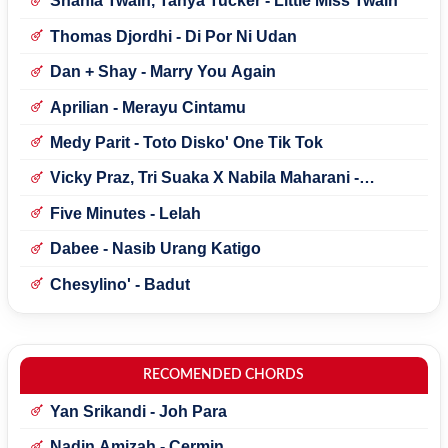
Shania Twain, Tanya Tucker - Little Miss Twain
Thomas Djordhi - Di Por Ni Udan
Dan + Shay - Marry You Again
Aprilian - Merayu Cintamu
Medy Parit - Toto Disko' One Tik Tok
Vicky Praz, Tri Suaka X Nabila Maharani -
Mecucu
Five Minutes - Lelah
Dabee - Nasib Urang Katigo
Chesylino' - Badut
RECOMENDED CHORDS
Yan Srikandi - Joh Para
Nadin Amizah - Cermin