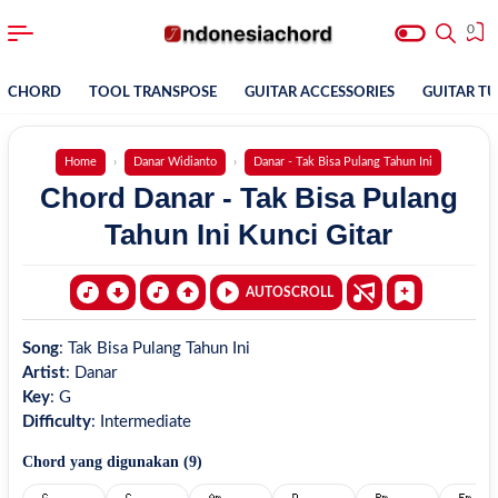
0
CHORD
TOOL TRANSPOSE
GUITAR ACCESSORIES
GUITAR T
Home
Danar Widianto
Danar - Tak Bisa Pulang Tahun Ini
Chord Danar - Tak Bisa Pulang
Tahun Ini Kunci Gitar
AUTOSCROLL
Song
:
Tak Bisa Pulang Tahun Ini
Artist
:
Danar
Key
:
G
Difficulty
:
Intermediate
Chord yang digunakan (
9
)