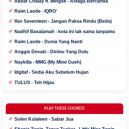
Akbar Chalay ft. Mingse - Astaga Bercanda
Raim Laode - IQRO'
Ifan Seventeen - Jangan Paksa Rindu (Beda)
Nadhif Basalamah - kota ini tak sama tanpamu
Raim Laode - Dunia Yang Nanti
Anggis Devaki - Dirimu Yang Dulu
Naykilla - MMG (My Mine Gueh)
Idgitaf - Sedia Aku Sebelum Hujan
TULUS - Teh Hijau
PLAY THESE CHORDS
Solen Kulaleen - Sabar Jua