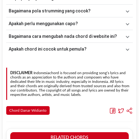
C, Am, D, Bm, Em, A, C#m, E
. Versi chord ini telah disederhanakan
sehingga lebih mudah dimainkan oleh pemula maupun gitaris yang
Lagu
Tak Bisa Pulang Tahun Ini
merupakan lagu yang dibawakan
Bagaimana pola strumming yang cocok?
ingin belajar memainkan lagu ini.
oleh
Danar
. Pada halaman ini tersedia versi chord gitar yang lebih
mudah dimainkan tanpa mengubah alur lagu.
Tidak ada satu pola strumming yang wajib digunakan. Sebagai
Apakah perlu menggunakan capo?
acuan, kamu dapat menggunakan pola
Down - Down - Up - Up -
Down - Up
kemudian menyesuaikannya dengan tempo dan irama
Tidak selalu. Chord pada halaman ini sudah disesuaikan dengan
Bagaimana cara mengubah nada chord di website ini?
lagu
Tak Bisa Pulang Tahun Ini
.
kunci dasar
G
. Jika ingin mengikuti nada asli penyanyi, kamu dapat
menggunakan fitur
Transpose
atau menambahkan capo sesuai
Gunakan tombol
Transpose (atas)
untuk menaikkan nada dan
Apakah chord ini cocok untuk pemula?
kebutuhan.
Transpose (bawah)
untuk menurunkan nada. Seluruh chord akan
berubah secara otomatis tanpa mengubah lirik sehingga kamu
Ya. Versi chord gitar
Tak Bisa Pulang Tahun Ini
pada halaman ini
dapat menyesuaikannya dengan jangkauan suara.
menggunakan kunci yang lebih sederhana sehingga lebih mudah
dipelajari oleh pemula tanpa menghilangkan struktur dasar lagu.
DISCLAIMER
Indonesiachord is focused on providing song’s lyrics and
chords as an appreciation to the authors and composers who have
dedicated their life in music industry, especially in Indonesia. All lyrics
and their chords are originally derived from trusted sources and also from
our contributors. The copyright of all songs and lyrics are owned by their
respective authors, artists, and music labels.
Chord Danar Widianto
RELATED CHORDS