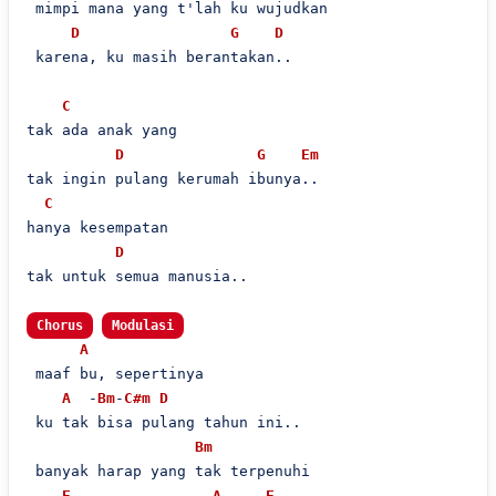
 mimpi mana yang t'lah ku wujudkan

D
G
D
 karena, ku masih berantakan..

C
tak ada anak yang

D
G
Em
tak ingin pulang kerumah ibunya..

C
hanya kesempatan

D
tak untuk semua manusia..

Chorus
Modulasi
A
 maaf bu, sepertinya

A
  -
Bm
-
C#m
D
 ku tak bisa pulang tahun ini..

Bm
 banyak harap yang tak terpenuhi

E
A
E