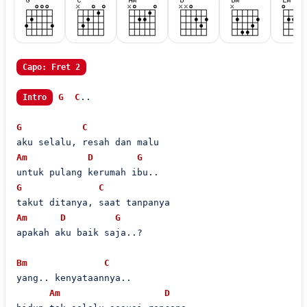
Capo: Fret 2
G
C
..

Intro
G
C
Am
D
G
G
C
Am
D
G
apakah aku baik saja..?

Bm
C
yang.. kenyataannya..

Am
D