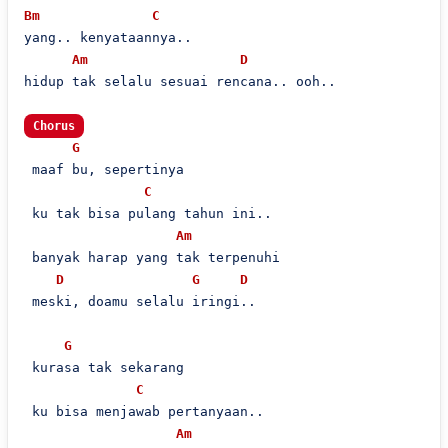
Bm
C
yang.. kenyataannya..

Am
D
hidup tak selalu sesuai rencana.. ooh..

Chorus
G
 maaf bu, sepertinya

C
 ku tak bisa pulang tahun ini..

Am
 banyak harap yang tak terpenuhi

D
G
D
 meski, doamu selalu iringi..

G
 kurasa tak sekarang

C
 ku bisa menjawab pertanyaan..

Am