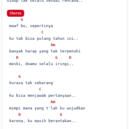
hidup tak selalu sesuai rencana..

Chorus
G
 maaf bu, sepertinya

C
 ku tak bisa pulang tahun ini..

Am
 banyak harap yang tak terpenuhi

D
G
D
 meski, doamu selalu iringi..

G
 kurasa tak sekarang

C
 ku bisa menjawab pertanyaan..

Am
 mimpi mana yang t'lah ku wujudkan

D
G
 karena, ku masih berantakan..
