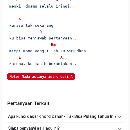
 meski, doamu selalu iringi..

A
 kurasa tak sekarang

D
 ku bisa menjawab pertanyaan..

Bm
 mimpi mana yang t'lah ku wujudkan

E
A
..

 karena, ku masih berantakan..

Note: Nada aslinya intro dari A
Pertanyaan Terkait
Apa kunci dasar chord Danar - Tak Bisa Pulang Tahun Ini?
Lagu
Tak Bisa Pulang Tahun Ini
menggunakan
9
chord
, yaitu
G,
Siapa penyanyi asli lagu ini?