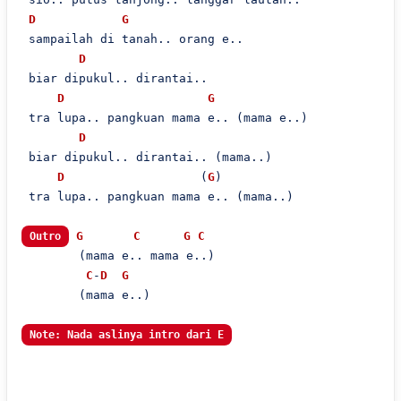
D
G
 sampailah di tanah.. orang e..

D
 biar dipukul.. dirantai..

D
G
 tra lupa.. pangkuan mama e.. (mama e..)

D
 biar dipukul.. dirantai.. (mama..)

D
                   (
G
)

 tra lupa.. pangkuan mama e.. (mama..)

G
C
G
C
Outro
        (mama e.. mama e..)

C
-
D
G
        (mama e..)

Note: Nada aslinya intro dari E