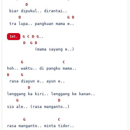
D
 biar dipukul.. dirantai..

D
G
D
 tra lupa.. pangkuan mama e..

G
C
D
G
..

Int.
D
G
D
            (mama sayang e..)

G
C
D
G
 rasa diayun e.. ayun e..

D
lenggang ka kiri.. lenggang ke kanan..

G
D
sio ale.. (rasa manganto..)

G
C
rasa manganto.. minta tidor..
