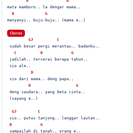
G
D
mata mamboro.. la dengar mama..

D
G
manyanyi.. buju-buju.. (mama e..)

Chorus
G7
C
 sudah besar pergi merantau.. badanku..

C
D
G
 jadilah.. tercerai berapa tahun..

 sio ale..

D
 sio dari mama.. deng papa..

D
G
 deng saudara.. yang beta cinta..

 (sayang e..)

G7
C
 sio.. putus tanjong.. langgar lautan..

D
G
 sampailah di tanah.. orang e..
