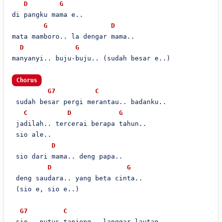
D
G
di pangku mama e..

G
D
mata mamboro.. la dengar mama..

D
G
manyanyi.. buju-buju.. (sudah besar e..)

Chorus
G7
C
 sudah besar pergi merantau.. badanku..

C
D
G
 jadilah.. tercerai berapa tahun..

 sio ale..

D
 sio dari mama.. deng papa..

D
G
 deng saudara.. yang beta cinta..

 (sio e, sio e..)

G7
C
 sio.. putus tanjong.. langgar lautan..
