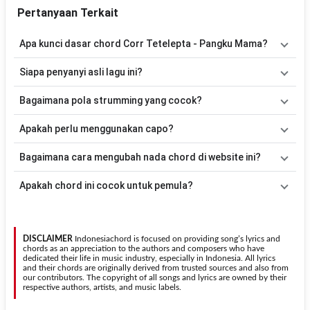
Pertanyaan Terkait
Apa kunci dasar chord Corr Tetelepta - Pangku Mama?
Lagu
Pangku Mama
menggunakan
4
chord
, yaitu
G, C, D, G7
.
Siapa penyanyi asli lagu ini?
Versi chord ini telah disederhanakan sehingga lebih mudah
dimainkan oleh pemula maupun gitaris yang ingin belajar
Lagu
Pangku Mama
merupakan lagu yang dibawakan oleh
Corr
Bagaimana pola strumming yang cocok?
memainkan lagu ini.
Tetelepta
. Pada halaman ini tersedia versi chord gitar yang lebih
mudah dimainkan tanpa mengubah alur lagu.
Tidak ada satu pola strumming yang wajib digunakan. Sebagai
Apakah perlu menggunakan capo?
acuan, kamu dapat menggunakan pola
Down - Down - Up - Up -
Down - Up
kemudian menyesuaikannya dengan tempo dan irama
Tidak selalu. Chord pada halaman ini sudah disesuaikan dengan
Bagaimana cara mengubah nada chord di website ini?
lagu
Pangku Mama
.
kunci dasar
G
. Jika ingin mengikuti nada asli penyanyi, kamu dapat
menggunakan fitur
Transpose
atau menambahkan capo sesuai
Gunakan tombol
Transpose (atas)
untuk menaikkan nada dan
Apakah chord ini cocok untuk pemula?
kebutuhan.
Transpose (bawah)
untuk menurunkan nada. Seluruh chord akan
berubah secara otomatis tanpa mengubah lirik sehingga kamu
Ya. Versi chord gitar
Pangku Mama
pada halaman ini
dapat menyesuaikannya dengan jangkauan suara.
menggunakan kunci yang lebih sederhana sehingga lebih mudah
dipelajari oleh pemula tanpa menghilangkan struktur dasar lagu.
DISCLAIMER
Indonesiachord is focused on providing song’s lyrics and
chords as an appreciation to the authors and composers who have
dedicated their life in music industry, especially in Indonesia. All lyrics
and their chords are originally derived from trusted sources and also from
our contributors. The copyright of all songs and lyrics are owned by their
respective authors, artists, and music labels.