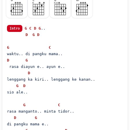
G
C
D
G
..

Intro
D
G
D
G
C
D
G
 rasa diayun e.. ayun e..

D
lenggang ka kiri.. lenggang ke kanan..

G
D
sio ale..

G
C
rasa manganto.. minta tidor..

D
G
di pangku mama e..
