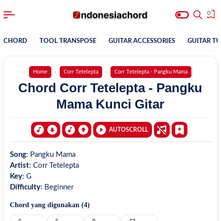
0
CHORD
TOOL TRANSPOSE
GUITAR ACCESSORIES
GUITAR T
Home
Corr Tetelepta
Corr Tetelepta - Pangku Mama
Chord Corr Tetelepta - Pangku
Mama Kunci Gitar
AUTOSCROLL
Song
:
Pangku Mama
Artist
:
Corr Tetelepta
Key
:
G
Difficulty
:
Beginner
Chord yang digunakan (
4
)