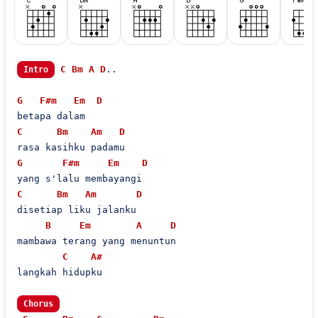
C
Bm
A
D
..

Intro
G
F#m
Em
D
C
Bm
Am
D
G
F#m
Em
D
C
Bm
Am
D
disetiap liku jalanku

B
Em
A
D
mambawa terang yang menuntun

C
A#
langkah hidupku

Chorus