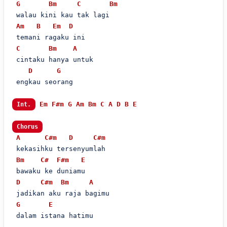
G
Bm
C
Bm
 walau kini kau tak lagi 

Am
B
Em
D
 temani ragaku ini

C
Bm
A
 cintaku hanya untuk

D
G
 engkau seorang

Em
F#m
G
Am
Bm
C
A
D
B
E
Int.
Chorus
A
C#m
D
C#m
 kekasihku tersenyumlah

Bm
C#
F#m
E
 bawaku ke duniamu

D
C#m
Bm
A
 jadikan aku raja bagimu

G
E
 dalam istana hatimu
