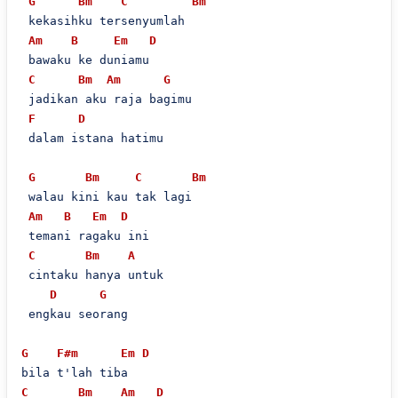
G
Bm
C
Bm
 kekasihku tersenyumlah

Am
B
Em
D
 bawaku ke duniamu

C
Bm
Am
G
 jadikan aku raja bagimu

F
D
 dalam istana hatimu

G
Bm
C
Bm
 walau kini kau tak lagi 

Am
B
Em
D
 temani ragaku ini

C
Bm
A
 cintaku hanya untuk

D
G
 engkau seorang

G
F#m
Em
D
C
Bm
Am
D