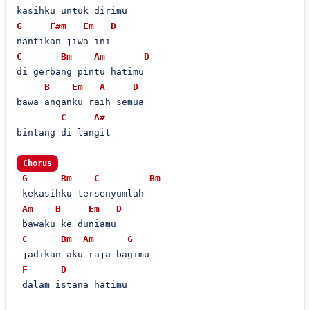
G
F#m
Em
D
C
Bm
Am
D
di gerbang pintu hatimu

B
Em
A
D
bawa anganku raih semua

C
A#
bintang di langit

Chorus
G
Bm
C
Bm
 kekasihku tersenyumlah

Am
B
Em
D
 bawaku ke duniamu

C
Bm
Am
G
 jadikan aku raja bagimu

F
D
 dalam istana hatimu
