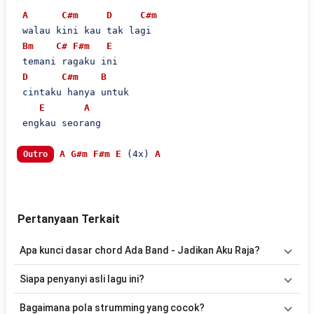
A
C#m
D
C#m
 walau kini kau tak lagi 

Bm
C#
F#m
E
 temani ragaku ini

D
C#m
B
 cintaku hanya untuk

E
A
 engkau seorang

A
G#m
F#m
E
 (4x) 
A
Outro
Pertanyaan Terkait
Apa kunci dasar chord Ada Band - Jadikan Aku Raja?
Lagu
Jadikan Aku Raja
menggunakan
15
chord
, yaitu
C, Bm, A, D,
Siapa penyanyi asli lagu ini?
G, F#m, Em, Am, B, A#, F, E, C#m, C#, G#m
. Versi chord ini telah
disederhanakan sehingga lebih mudah dimainkan oleh pemula
Lagu
Jadikan Aku Raja
merupakan lagu yang dibawakan oleh
Ada
Bagaimana pola strumming yang cocok?
maupun gitaris yang ingin belajar memainkan lagu ini.
Band
. Pada halaman ini tersedia versi chord gitar yang lebih mudah