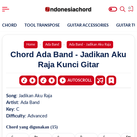
0
CHORD
TOOL TRANSPOSE
GUITAR ACCESSORIES
GUITAR T
Home
Ada Band
Ada Band - Jadikan Aku Raja
Chord Ada Band - Jadikan Aku
Raja Kunci Gitar
AUTOSCROLL
Song
:
Jadikan Aku Raja
Artist
:
Ada Band
Key
:
C
Difficulty
:
Advanced
Chord yang digunakan (
15
)