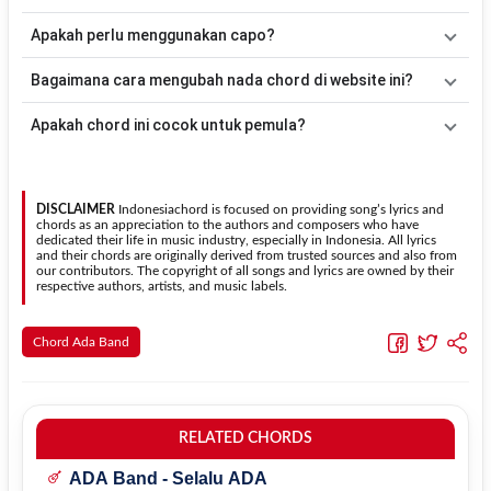
dimainkan tanpa mengubah alur lagu.
Tidak ada satu pola strumming yang wajib digunakan. Sebagai
Apakah perlu menggunakan capo?
acuan, kamu dapat menggunakan pola
Down - Down - Up - Up -
Down - Up
kemudian menyesuaikannya dengan tempo dan irama
Tidak selalu. Chord pada halaman ini sudah disesuaikan dengan
Bagaimana cara mengubah nada chord di website ini?
lagu
Jadikan Aku Raja
.
kunci dasar
C
. Jika ingin mengikuti nada asli penyanyi, kamu dapat
menggunakan fitur
Transpose
atau menambahkan capo sesuai
Gunakan tombol
Transpose (atas)
untuk menaikkan nada dan
Apakah chord ini cocok untuk pemula?
kebutuhan.
Transpose (bawah)
untuk menurunkan nada. Seluruh chord akan
berubah secara otomatis tanpa mengubah lirik sehingga kamu
Ya. Versi chord gitar
Jadikan Aku Raja
pada halaman ini
dapat menyesuaikannya dengan jangkauan suara.
menggunakan kunci yang lebih sederhana sehingga lebih mudah
dipelajari oleh pemula tanpa menghilangkan struktur dasar lagu.
DISCLAIMER
Indonesiachord is focused on providing song’s lyrics and
chords as an appreciation to the authors and composers who have
dedicated their life in music industry, especially in Indonesia. All lyrics
and their chords are originally derived from trusted sources and also from
our contributors. The copyright of all songs and lyrics are owned by their
respective authors, artists, and music labels.
Chord Ada Band
RELATED CHORDS
ADA Band - Selalu ADA