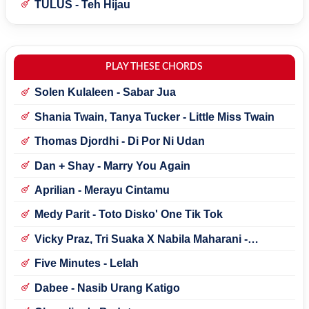
TULUS - Teh Hijau
PLAY THESE CHORDS
Solen Kulaleen - Sabar Jua
Shania Twain, Tanya Tucker - Little Miss Twain
Thomas Djordhi - Di Por Ni Udan
Dan + Shay - Marry You Again
Aprilian - Merayu Cintamu
Medy Parit - Toto Disko' One Tik Tok
Vicky Praz, Tri Suaka X Nabila Maharani -
Mecucu
Five Minutes - Lelah
Dabee - Nasib Urang Katigo