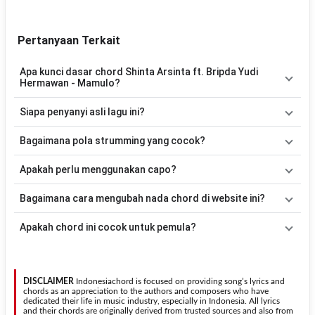
Pertanyaan Terkait
Apa kunci dasar chord Shinta Arsinta ft. Bripda Yudi
Hermawan - Mamulo?
Lagu
Mamulo
menggunakan
8
chord
, yaitu
G, C, D, Bm, Em, Am,
Siapa penyanyi asli lagu ini?
F, A#
. Versi chord ini telah disederhanakan sehingga lebih mudah
dimainkan oleh pemula maupun gitaris yang ingin belajar
Lagu
Mamulo
merupakan lagu yang dibawakan oleh
Shinta
Bagaimana pola strumming yang cocok?
memainkan lagu ini.
Arsinta ft. Bripda Yudi Hermawan
. Pada halaman ini tersedia
versi chord gitar yang lebih mudah dimainkan tanpa mengubah alur
Tidak ada satu pola strumming yang wajib digunakan. Sebagai
Apakah perlu menggunakan capo?
lagu.
acuan, kamu dapat menggunakan pola
Down - Down - Up - Up -
Down - Up
kemudian menyesuaikannya dengan tempo dan irama
Tidak selalu. Chord pada halaman ini sudah disesuaikan dengan
Bagaimana cara mengubah nada chord di website ini?
lagu
Mamulo
.
kunci dasar
G
. Jika ingin mengikuti nada asli penyanyi, kamu dapat
menggunakan fitur
Transpose
atau menambahkan capo sesuai
Gunakan tombol
Transpose (atas)
untuk menaikkan nada dan
Apakah chord ini cocok untuk pemula?
kebutuhan.
Transpose (bawah)
untuk menurunkan nada. Seluruh chord akan
berubah secara otomatis tanpa mengubah lirik sehingga kamu
Ya. Versi chord gitar
Mamulo
pada halaman ini menggunakan kunci
dapat menyesuaikannya dengan jangkauan suara.
yang lebih sederhana sehingga lebih mudah dipelajari oleh pemula
tanpa menghilangkan struktur dasar lagu.
DISCLAIMER
Indonesiachord is focused on providing song’s lyrics and
chords as an appreciation to the authors and composers who have
dedicated their life in music industry, especially in Indonesia. All lyrics
and their chords are originally derived from trusted sources and also from