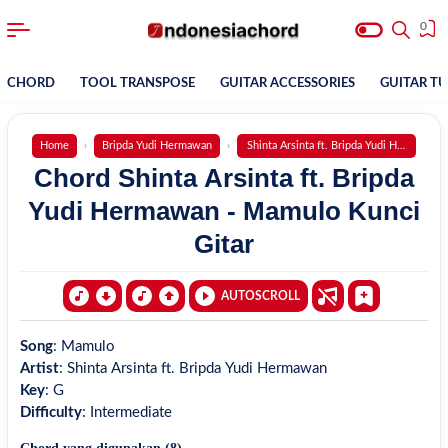
0
CHORD
TOOL TRANSPOSE
GUITAR ACCESSORIES
GUITAR T
Home
Bripda Yudi Hermawan
Shinta Arsinta ft. Bripda Yudi Hermawan
Chord Shinta Arsinta ft. Bripda
Yudi Hermawan - Mamulo Kunci
Gitar
AUTOSCROLL
Song
:
Mamulo
Artist
:
Shinta Arsinta ft. Bripda Yudi Hermawan
Key
:
G
Difficulty
:
Intermediate