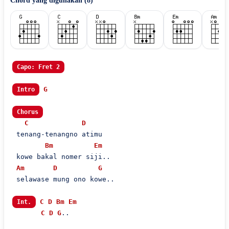
Chord yang digunakan (
8
)
Capo: Fret 2
G
Intro
Chorus
C
D
 tenang-tenangno atimu

Bm
Em
 kowe bakal nomer siji..

Am
D
G
 selawase mung ono kowe..

C
D
Bm
Em
Int.
C
D
G
..
