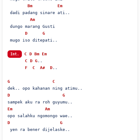
Bm
Em
 dadi padang sinare ati..

Am
 dungo marang Gusti

D
G
 mugo iso ditepati..

C
D
Bm
Em
Int.
C
D
G
..

F
C
A#
D
..

G
C
D
G
Em
Am
D
G
 yen ra bener dijelaske..
