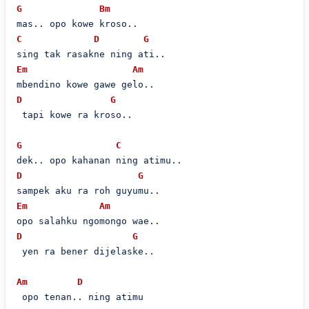
G
Bm
C
D
G
Em
Am
D
G
 tapi kowe ra kroso..

G
C
D
G
Em
Am
D
G
 yen ra bener dijelaske..

Am
D
 opo tenan.. ning atimu
