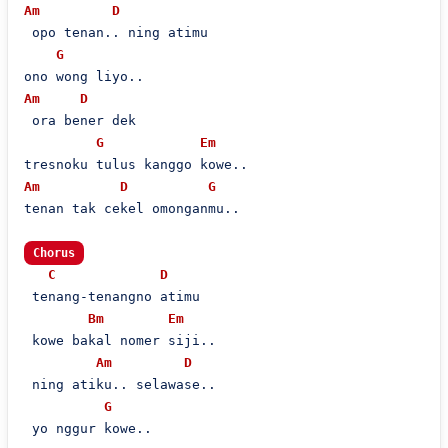
Am
D
 opo tenan.. ning atimu

G
Am
D
 ora bener dek

G
Em
Am
D
G
tenan tak cekel omonganmu..

Chorus
C
D
 tenang-tenangno atimu

Bm
Em
 kowe bakal nomer siji..

Am
D
 ning atiku.. selawase..

G
 yo nggur kowe..
