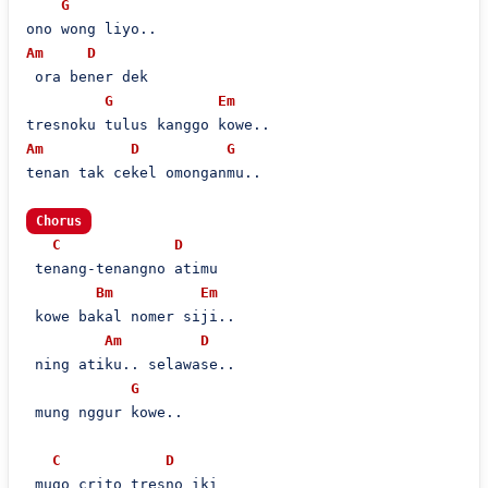
G
Am
D
 ora bener dek

G
Em
Am
D
G
tenan tak cekel omonganmu..

Chorus
C
D
 tenang-tenangno atimu

Bm
Em
 kowe bakal nomer siji..

Am
D
 ning atiku.. selawase..

G
 mung nggur kowe..

C
D
 mugo crito tresno iki
