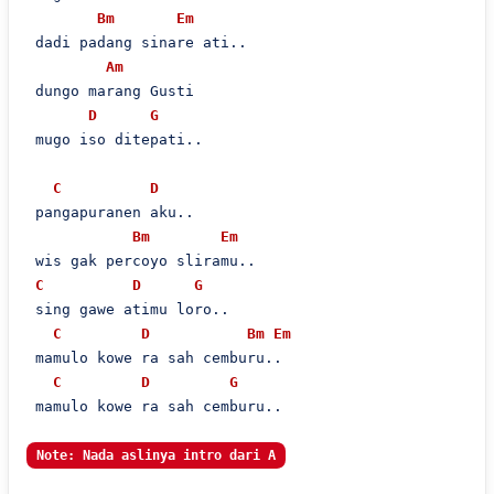
Bm
Em
 dadi padang sinare ati..

Am
 dungo marang Gusti

D
G
 mugo iso ditepati..

C
D
 pangapuranen aku..

Bm
Em
 wis gak percoyo sliramu..

C
D
G
 sing gawe atimu loro..

C
D
Bm
Em
 mamulo kowe ra sah cemburu..

C
D
G
 mamulo kowe ra sah cemburu..

Note: Nada aslinya intro dari A