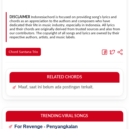
berubah secara otomatis tanpa mengubah lirik sehingga kamu
Ya. Versi chord gitar
Tikki
pada halaman ini menggunakan kunci
dapat menyesuaikannya dengan jangkauan suara.
yang lebih sederhana sehingga lebih mudah dipelajari oleh pemula
tanpa menghilangkan struktur dasar lagu.
DISCLAIMER
Indonesiachord is focused on providing song’s lyrics and
chords as an appreciation to the authors and composers who have
dedicated their life in music industry, especially in Indonesia. All lyrics
and their chords are originally derived from trusted sources and also from
our contributors. The copyright of all songs and lyrics are owned by their
respective authors, artists, and music labels.
Chord Santana Trio
RELATED CHORDS
Maaf, saat ini belum ada postingan terkait.
TRENDING VIRAL SONGS
For Revenge - Penyangkalan