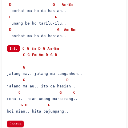
D
G
Am
-
Bm
  borhat ma ho da hasian..

C
G
  unang be ho tarilu-ilu..

D
G
Am
-
Bm
  borhat ma ho da hasian..

C
G
Em
D
G
Am
-
Bm
Int.
C
G
Em
Am
D
G
D
G
jalang ma.. jalang ma tanganhon..

G
D
jalang ma au.. ito da hasian..

C
G
C
roha i.. nian unang marsirang..

G
D
G
boi nian.. hita pajumpang..

Chorus