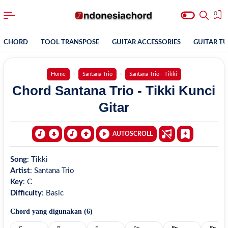
0
CHORD
TOOL TRANSPOSE
GUITAR ACCESSORIES
GUITAR T
Home
Santana Trio
Santana Trio - Tikki
Chord Santana Trio - Tikki Kunci
Gitar
AUTOSCROLL
Song
:
Tikki
Artist
:
Santana Trio
Key
:
C
Difficulty
:
Basic
Chord yang digunakan (
6
)