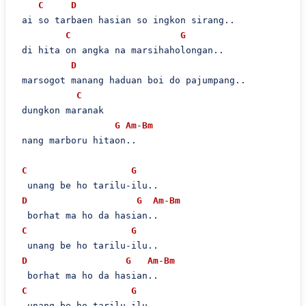
C
D
 ai so tarbaen hasian so ingkon sirang..

C
G
 di hita on angka na marsihaholongan..

D
 marsogot manang haduan boi do pajumpang..

C
 dungkon maranak

G
Am
-
Bm
 nang marboru hitaon..

C
G
  unang be ho tarilu-ilu..

D
G
Am
-
Bm
  borhat ma ho da hasian..

C
G
  unang be ho tarilu-ilu..

D
G
Am
-
Bm
  borhat ma ho da hasian..

C
G
  unang be ho tarilu-ilu..
