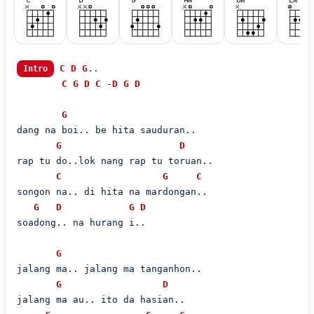
C
D
G
..

Intro
C
G
D
C
 -
D
G
D
G
dang na boi.. be hita sauduran..

G
D
rap tu do..lok nang rap tu toruan..

C
G
C
songon na.. di hita na mardongan..

G
D
G
D
soadong.. na hurang i..

G
jalang ma.. jalang ma tanganhon..

G
D
jalang ma au.. ito da hasian..
