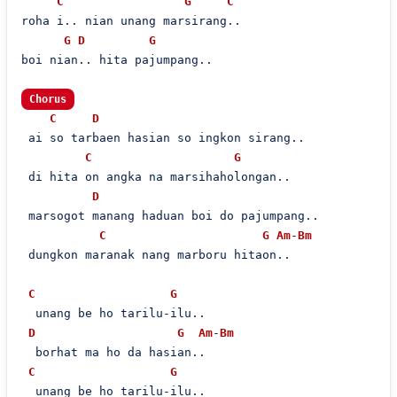
C
G
C
roha i.. nian unang marsirang..

G
D
G
boi nian.. hita pajumpang..

Chorus
C
D
 ai so tarbaen hasian so ingkon sirang..

C
G
 di hita on angka na marsihaholongan..

D
 marsogot manang haduan boi do pajumpang..

C
G
Am
-
Bm
 dungkon maranak nang marboru hitaon..

C
G
  unang be ho tarilu-ilu..

D
G
Am
-
Bm
  borhat ma ho da hasian..

C
G
  unang be ho tarilu-ilu..
