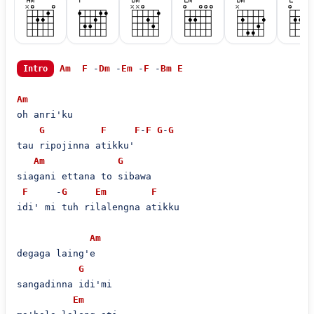
Am
F
 -
Dm
 -
Em
 -
F
 -
Bm
E
Intro
Am
oh anri'ku

G
F
F
-
F
G
-
G
tau ripojinna atikku'  

Am
G
siagani ettana to sibawa

F
     -
G
Em
F
idi' mi tuh rilalengna atikku  

Am
degaga laing'e  

G
sangadinna idi'mi  

Em