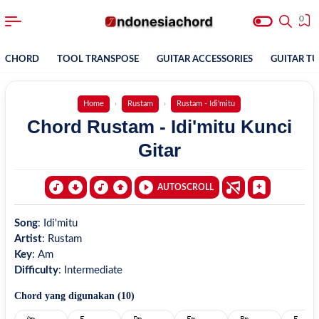
0
CHORD
TOOL TRANSPOSE
GUITAR ACCESSORIES
GUITAR T
Home
Rustam
Rustam - Idi'mitu
Chord Rustam - Idi'mitu Kunci
Gitar
AUTOSCROLL
Song
:
Idi'mitu
Artist
:
Rustam
Key
:
Am
Difficulty
:
Intermediate
Chord yang digunakan (
10
)