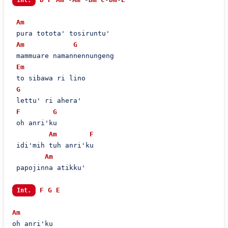
Int.
Am
 pura totota' tosiruntu'  

Am
G
 mammuare namannennungeng

Em
 to sibawa ri lino

G
 lettu' ri ahera'

F
G
 oh anri'ku  

Am
F
 idi'mih tuh anri'ku  

Am
 papojinna atikku'  

F
G
E
Int.
Am
oh anri'ku
