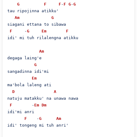
G
F
F
-
F
G
-
G
tau ripojinna atikku'  

Am
G
siagani ettana to sibawa

F
     -
G
Em
F
idi' mi tuh rilalengna atikku  

Am
degaga laing'e  

G
sangadinna idi'mi  

Em
ma'bola laleng ati  

D
A
natuju matakku' na unawa nawa

F
        -
Em
Dm
idi'mi anri  

F
    -
G
Am
idi' tongeng mi tuh anri'  
