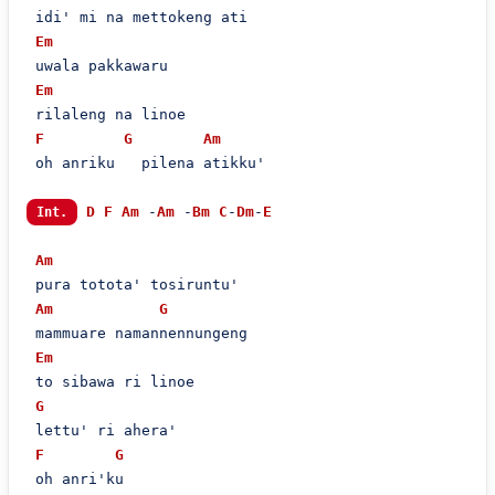
 idi' mi na mettokeng ati  

Em
 uwala pakkawaru

Em
 rilaleng na linoe

F
G
Am
 oh anriku   pilena atikku'  

D
F
Am
 -
Am
 -
Bm
C
-
Dm
-
E
Int.
Am
 pura totota' tosiruntu'  

Am
G
 mammuare namannennungeng

Em
 to sibawa ri linoe

G
 lettu' ri ahera'

F
G
 oh anri'ku  
