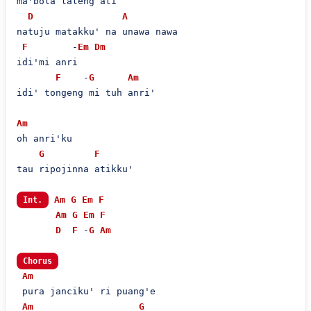
ma'bola laleng ati  

D
A
natuju matakku' na unawa nawa

F
        -
Em
Dm
idi'mi anri  

F
    -
G
Am
idi' tongeng mi tuh anri'  

Am
oh anri'ku  

G
F
tau ripojinna atikku'  

Am
G
Em
F
Int.
Am
G
Em
F
D
F
 -
G
Am
Chorus
Am
 pura janciku' ri puang'e  

Am
G