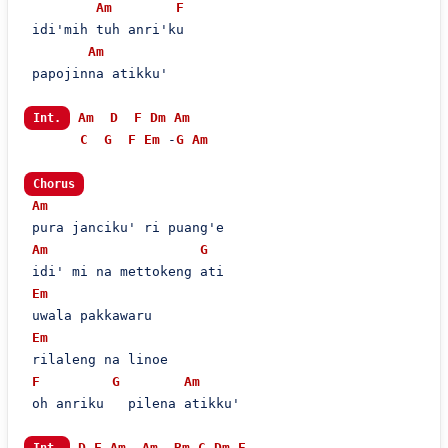
Am
F
 idi'mih tuh anri'ku  

Am
 papojinna atikku'  

Am
D
F
Dm
Am
Int.
C
G
F
Em
 -
G
Am
Chorus
Am
 pura janciku' ri puang'e  

Am
G
 idi' mi na mettokeng ati  

Em
 uwala pakkawaru

Em
 rilaleng na linoe

F
G
Am
 oh anriku   pilena atikku'  

D
F
Am
 -
Am
 -
Bm
C
-
Dm
-
E