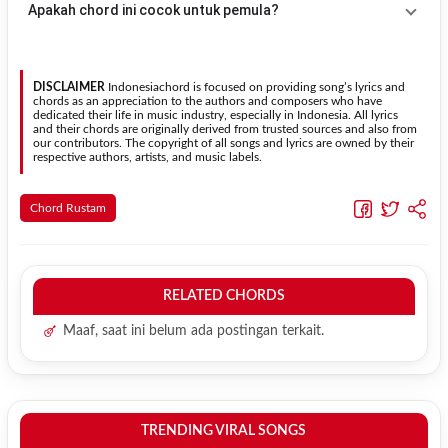
Apakah chord ini cocok untuk pemula?
sesuai kebutuhan.
Transpose (bawah)
untuk menurunkan nada. Seluruh chord akan
berubah secara otomatis tanpa mengubah lirik sehingga kamu
Ya. Versi chord gitar
Idi'mitu
pada halaman ini menggunakan kunci
dapat menyesuaikannya dengan jangkauan suara.
yang lebih sederhana sehingga lebih mudah dipelajari oleh pemula
tanpa menghilangkan struktur dasar lagu.
DISCLAIMER
Indonesiachord is focused on providing song’s lyrics and
chords as an appreciation to the authors and composers who have
dedicated their life in music industry, especially in Indonesia. All lyrics
and their chords are originally derived from trusted sources and also from
our contributors. The copyright of all songs and lyrics are owned by their
respective authors, artists, and music labels.
Chord Rustam
RELATED CHORDS
Maaf, saat ini belum ada postingan terkait.
TRENDING VIRAL SONGS