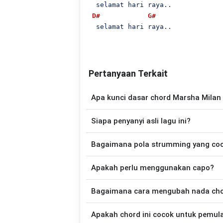
  selamat hari raya..

D#
G#
  selamat hari raya..

Pertanyaan Terkait
Apa kunci dasar chord Marsha Milan
Lagu
Dendang Raya
menggunakan
13
ch
Siapa penyanyi asli lagu ini?
Versi chord ini telah disederhanakan se
ingin belajar memainkan lagu ini.
Lagu
Dendang Raya
merupakan lagu yan
Bagaimana pola strumming yang co
versi chord gitar yang lebih mu
Apakah perlu menggunakan capo?
Down - Down - Up - Up - Down - Up
Raya
.
Tidak selalu. Chord pada halaman ini su
Bagaimana cara mengubah nada chord
asli penyanyi, kamu dapat menggunakan
Gunakan tombol
Transpose (atas)
untuk
Apakah chord ini cocok untuk pemul
nada. Seluruh chord akan berubah secara otomatis tanpa mengubah lirik sehingga kamu dapat