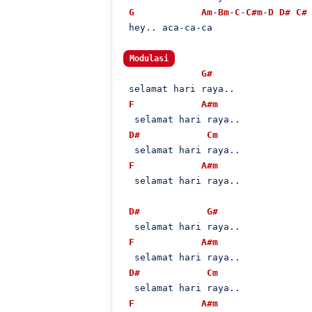
G
Am
-
Bm
-
C
-
C#m
-
D
D#
C#
 hey.. aca-ca-ca

Modulasi
G#
 selamat hari raya..

F
A#m
  selamat hari raya..

D#
Cm
  selamat hari raya..

F
A#m
  selamat hari raya..

D#
G#
  selamat hari raya..

F
A#m
  selamat hari raya..

D#
Cm
  selamat hari raya..

F
A#m