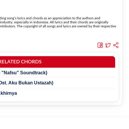
suara.
enggunakan kunci yang lebih sederhana
 lebih mudah dipelajari oleh pemula tanpa menghilangkan struktur dasar lagu.
ing song’s lyrics and chords as an appreciation to the authors and
dustry, especially in Indonesia. All lyrics and their chords are originally
tributors. The copyright of all songs and lyrics are owned by their respective
RELATED CHORDS
m "Nafsu" Soundtrack)
(Ost. Aku Bukan Ustazah)
Akhirnya