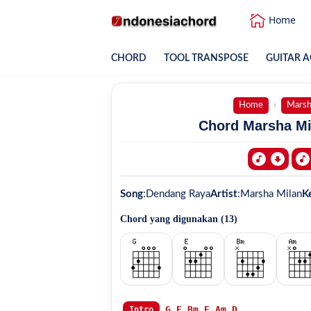
Home
CHORD
TOOL TRANSPOSE
GUITAR A
Home
Marsh
Chord Marsha Mi
Song
:
Dendang Raya
Artist
:
Marsha Milan
K
Chord yang digunakan (
13
)
G
E
Bm
E
Am
D
Intro