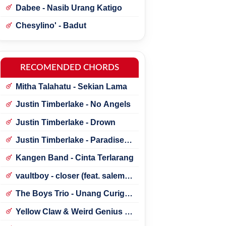
Dabee - Nasib Urang Katigo
Chesylino' - Badut
RECOMENDED CHORDS
Mitha Talahatu - Sekian Lama
Justin Timberlake - No Angels
Justin Timberlake - Drown
Justin Timberlake - Paradise ft.
*NSYNC
Kangen Band - Cinta Terlarang
vaultboy - closer (feat. salem
ilese)
The Boys Trio - Unang Curigai
Au
Yellow Claw & Weird Genius -
Lonely (Feat. Novia Bachmid)