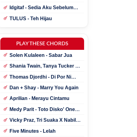
Idgitaf - Sedia Aku Sebelum
Hujan
TULUS - Teh Hijau
PLAY THESE CHORDS
Solen Kulaleen - Sabar Jua
Shania Twain, Tanya Tucker -
Little Miss Twain
Thomas Djordhi - Di Por Ni
Udan
Dan + Shay - Marry You Again
Aprilian - Merayu Cintamu
Medy Parit - Toto Disko' One
Tik Tok
Vicky Praz, Tri Suaka X Nabila
Maharani - Mecucu
Five Minutes - Lelah