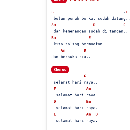
G
                              -
E
Am
D
           -
C
Bm
E
 kita saling bermaafan

Am
D
dan bersuka ria..

Chorus
G
 selamat hari raya..

E
Am
  selamat hari raya..

D
Bm
  selamat hari raya..

E
Am
D
  selamat hari raya..
