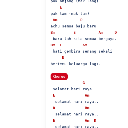
pak anjang (mak lang)

E
pak tam (mak tam)

Am
D
Bm
E
Am
D
Bm
E
Am
 hati gembira senang sekali

D
bertemu keluarga lagi..

Chorus
G
 selamat hari raya..

E
Am
  selamat hari raya..

D
Bm
  selamat hari raya..

E
Am
D
  selamat hari raya..
