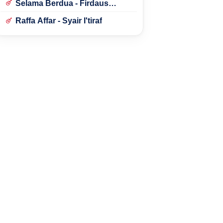
Selama Berdua - Firdaus
Rahmat
Raffa Affar - Syair I'tiraf