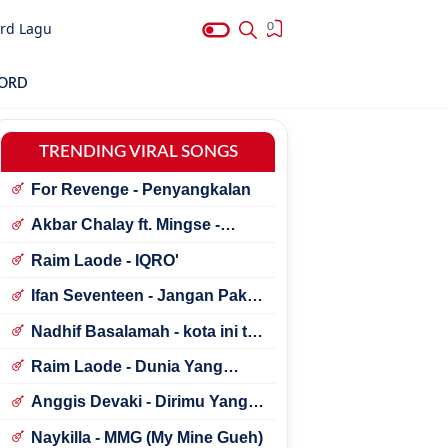
rd Lagu
0
HORD
TRENDING VIRAL SONGS
For Revenge - Penyangkalan
Akbar Chalay ft. Mingse -
Astaga Bercanda
Raim Laode - IQRO'
Ifan Seventeen - Jangan Paksa
Rindu (Beda)
Nadhif Basalamah - kota ini tak
sama tanpamu
Raim Laode - Dunia Yang
Nanti
Anggis Devaki - Dirimu Yang
Dulu
Naykilla - MMG (My Mine Gueh)