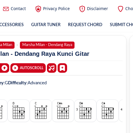
Contact
Privacy Police
Disclaimer
Cho
CCESSORIES
GUITAR TUNER
REQUEST CHORD
SUBMIT C
a Milan
Marsha Milan - Dendang Raya
lan - Dendang Raya Kunci Gitar
AUTOSCROLL
ey
:
G
Difficulty
:
Advanced