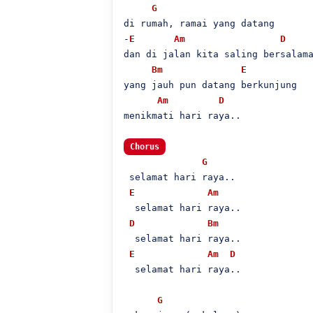
G
di rumah, ramai yang datang

-
E
Am
D
dan di jalan kita saling bersalama
Bm
E
yang jauh pun datang berkunjung

Am
D
menikmati hari raya..

Chorus
G
 selamat hari raya..

E
Am
  selamat hari raya..

D
Bm
  selamat hari raya..

E
Am
D
  selamat hari raya..

G