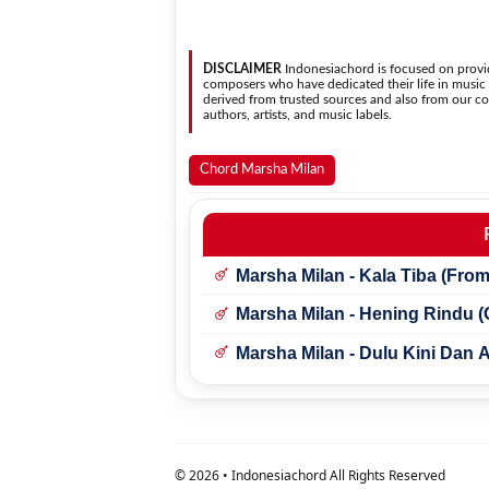
menyesuaikannya dengan jangkauan 
Ya. Versi chord gitar
Dendang Raya
pada halaman ini m
sehingga
DISCLAIMER
Indonesiachord is focused on provid
composers who have dedicated their life in music in
derived from trusted sources and also from our con
authors, artists, and music labels.
Chord Marsha Milan
Marsha Milan - Kala Tiba (Fro
Marsha Milan - Hening Rindu 
Marsha Milan - Dulu Kini Dan 
©
2026
• Indonesiachord All Rights Reserved