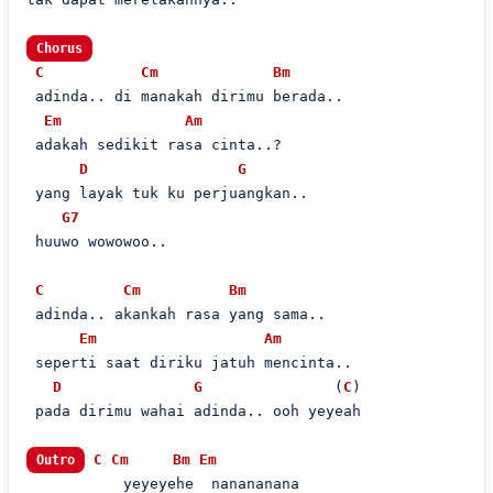
Chorus
C
Cm
Bm
 adinda.. di manakah dirimu berada..

Em
Am
 adakah sedikit rasa cinta..?

D
G
 yang layak tuk ku perjuangkan..

G7
 huuwo wowowoo..

C
Cm
Bm
 adinda.. akankah rasa yang sama..

Em
Am
 seperti saat diriku jatuh mencinta..

D
G
               (
C
)

 pada dirimu wahai adinda.. ooh yeyeah

C
Cm
Bm
Em
Outro
           yeyeyehe  nanananana
