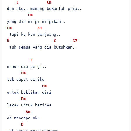
C
Cm
dan aku.. memang bukanlah pria..

Bm
Em
Am
D
G
G7
 tuk semua yang dia butuhkan..

C
namun dia pergi..

Cm
tak dapat diriku

Bm
untuk buktikan diri

Em
layak untuk hatinya

Am
oh mengapa aku

D
tak dapat merelakannya..
