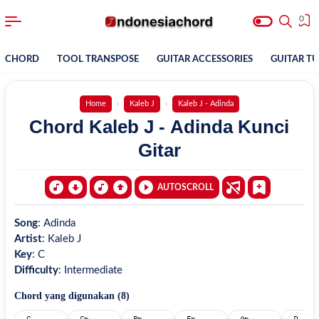
0
CHORD
TOOL TRANSPOSE
GUITAR ACCESSORIES
GUITAR T
Home
Kaleb J
Kaleb J - Adinda
Chord Kaleb J - Adinda Kunci
Gitar
AUTOSCROLL
Song
:
Adinda
Artist
:
Kaleb J
Key
:
C
Difficulty
:
Intermediate
Chord yang digunakan (
8
)