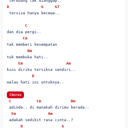
D
G
G7
 tersisa hanya kecewa..

C
dan dia pergi..

Cm
tak memberi kesempatan

Bm
tuk membuka hati..

Em
Am
kini diriku tersiksa sendiri..

D
walau hati ini untuknya..

Chorus
C
Cm
Bm
 adinda.. di manakah dirimu berada..

Em
Am
 adakah sedikit rasa cinta..?

D
G