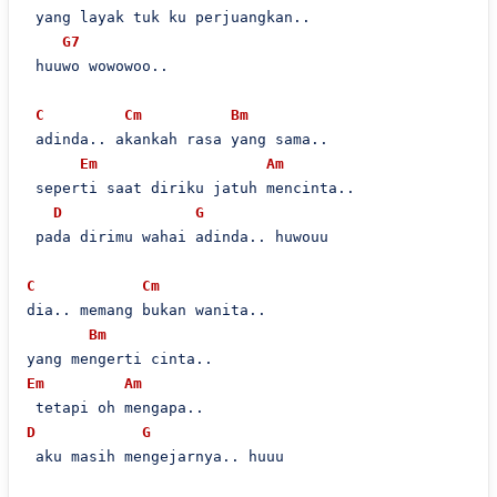
 yang layak tuk ku perjuangkan..

G7
 huuwo wowowoo..

C
Cm
Bm
 adinda.. akankah rasa yang sama..

Em
Am
 seperti saat diriku jatuh mencinta..

D
G
 pada dirimu wahai adinda.. huwouu

C
Cm
dia.. memang bukan wanita..

Bm
Em
Am
D
G
 aku masih mengejarnya.. huuu
