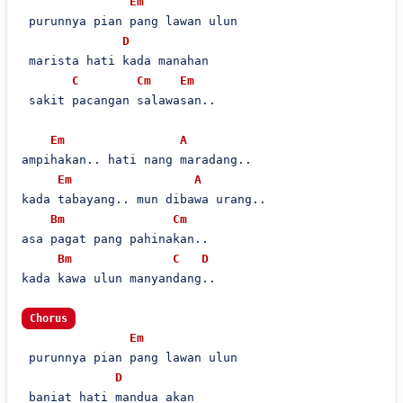
Em
 purunnya pian pang lawan ulun

D
 marista hati kada manahan

C
Cm
Em
 sakit pacangan salawasan..

Em
A
ampihakan.. hati nang maradang..

Em
A
kada tabayang.. mun dibawa urang..

Bm
Cm
asa pagat pang pahinakan..

Bm
C
D
kada kawa ulun manyandang..

Chorus
Em
 purunnya pian pang lawan ulun

D
 baniat hati mandua akan
