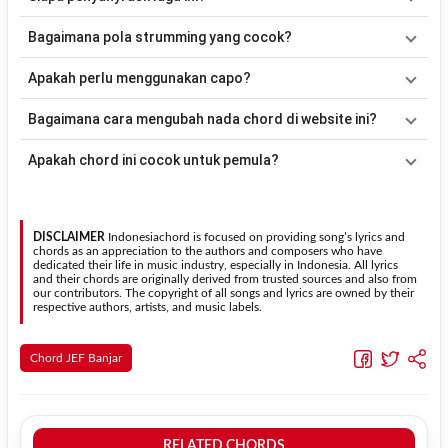
A, Bm, Cm, C, D
. Versi chord ini telah disederhanakan sehingga
lebih mudah dimainkan oleh pemula maupun gitaris yang ingin
Lagu
Purun Pian (OST. Kuyank)
merupakan lagu yang dibawakan
Bagaimana pola strumming yang cocok?
belajar memainkan lagu ini.
oleh
JEF Banjar
. Pada halaman ini tersedia versi chord gitar yang
lebih mudah dimainkan tanpa mengubah alur lagu.
Tidak ada satu pola strumming yang wajib digunakan. Sebagai
Apakah perlu menggunakan capo?
acuan, kamu dapat menggunakan pola
Down - Down - Up - Up -
Down - Up
kemudian menyesuaikannya dengan tempo dan irama
Tidak selalu. Chord pada halaman ini sudah disesuaikan dengan
Bagaimana cara mengubah nada chord di website ini?
lagu
Purun Pian (OST. Kuyank)
.
kunci dasar
Em
. Jika ingin mengikuti nada asli penyanyi, kamu
dapat menggunakan fitur
Transpose
atau menambahkan capo
Gunakan tombol
Transpose (atas)
untuk menaikkan nada dan
Apakah chord ini cocok untuk pemula?
sesuai kebutuhan.
Transpose (bawah)
untuk menurunkan nada. Seluruh chord akan
berubah secara otomatis tanpa mengubah lirik sehingga kamu
Ya. Versi chord gitar
Purun Pian (OST. Kuyank)
pada halaman ini
dapat menyesuaikannya dengan jangkauan suara.
menggunakan kunci yang lebih sederhana sehingga lebih mudah
dipelajari oleh pemula tanpa menghilangkan struktur dasar lagu.
DISCLAIMER
Indonesiachord is focused on providing song’s lyrics and
chords as an appreciation to the authors and composers who have
dedicated their life in music industry, especially in Indonesia. All lyrics
and their chords are originally derived from trusted sources and also from
our contributors. The copyright of all songs and lyrics are owned by their
respective authors, artists, and music labels.
Chord JEF Banjar
RELATED CHORDS