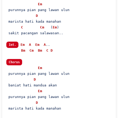
Em
 purunnya pian pang lawan ulun

D
 marista hati kada manahan

C
Cm
   (
Em
)

 sakit pacangan salawasan..

Em
A
Em
A
..

Int.
Bm
Cm
Bm
C
D
Chorus
Em
 purunnya pian pang lawan ulun

D
 baniat hati mandua akan

Em
 purunnya pian pang lawan ulun

D
 marista hati kada manahan
