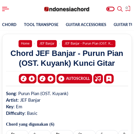
0
CHORD
TOOL TRANSPOSE
GUITAR ACCESSORIES
GUITAR T
Home
JEF Banjar
JEF Banjar - Purun Pian (OST. Kuyank)
Chord JEF Banjar - Purun Pian
(OST. Kuyank) Kunci Gitar
AUTOSCROLL
Song
:
Purun Pian (OST. Kuyank)
Artist
:
JEF Banjar
Key
:
Em
Difficulty
:
Basic
Chord yang digunakan (
6
)