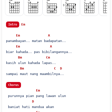
Em
Intro
Em
A
panambayan.. matan badapatan..

Em
A
biar kahada.. pas bibilangannya..

Bm
Cm
kasih ulun kahada lapas..

Bm
C
D
sampai maut nang maambilnya..

Chorus
Em
 purunnya pian pang lawan ulun

D
 baniat hati mandua akan
