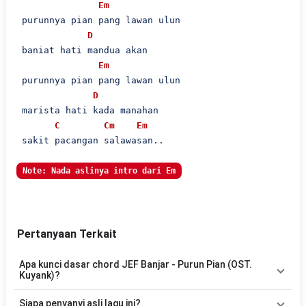
Em
 purunnya pian pang lawan ulun

D
 baniat hati mandua akan

Em
 purunnya pian pang lawan ulun

D
 marista hati kada manahan

C
Cm
Em
 sakit pacangan salawasan..

Note: Nada aslinya intro dari Em
Pertanyaan Terkait
Apa kunci dasar chord JEF Banjar - Purun Pian (OST.
Kuyank)?
Lagu
Purun Pian (OST. Kuyank)
menggunakan
6
chord
, yaitu
Em,
Siapa penyanyi asli lagu ini?