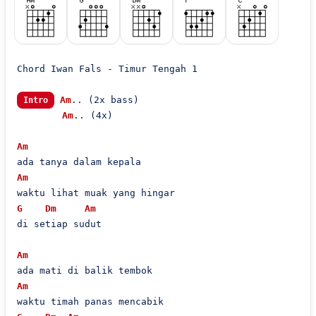
Chord Iwan Fals - Timur Tengah 1

Am
.. (2x bass)

Intro
Am
.. (4x)

Am
Am
G
Dm
Am
di setiap sudut

Am
Am