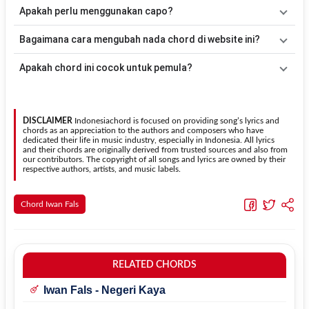
dimainkan tanpa mengubah alur lagu.
Tidak ada satu pola strumming yang wajib digunakan. Sebagai
Apakah perlu menggunakan capo?
acuan, kamu dapat menggunakan pola
Down - Down - Up - Up -
Down - Up
kemudian menyesuaikannya dengan tempo dan irama
Tidak selalu. Chord pada halaman ini sudah disesuaikan dengan
Bagaimana cara mengubah nada chord di website ini?
lagu
Timur Tengah I
.
kunci dasar
Am
. Jika ingin mengikuti nada asli penyanyi, kamu
dapat menggunakan fitur
Transpose
atau menambahkan capo
Gunakan tombol
Transpose (atas)
untuk menaikkan nada dan
Apakah chord ini cocok untuk pemula?
sesuai kebutuhan.
Transpose (bawah)
untuk menurunkan nada. Seluruh chord akan
berubah secara otomatis tanpa mengubah lirik sehingga kamu
Ya. Versi chord gitar
Timur Tengah I
pada halaman ini
dapat menyesuaikannya dengan jangkauan suara.
menggunakan kunci yang lebih sederhana sehingga lebih mudah
dipelajari oleh pemula tanpa menghilangkan struktur dasar lagu.
DISCLAIMER
Indonesiachord is focused on providing song’s lyrics and
chords as an appreciation to the authors and composers who have
dedicated their life in music industry, especially in Indonesia. All lyrics
and their chords are originally derived from trusted sources and also from
our contributors. The copyright of all songs and lyrics are owned by their
respective authors, artists, and music labels.
Chord Iwan Fals
RELATED CHORDS
Iwan Fals - Negeri Kaya