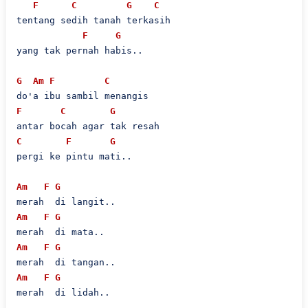
F
C
G
C
tentang sedih tanah terkasih

F
G
yang tak pernah habis..

G
Am
F
C
F
C
G
C
F
G
pergi ke pintu mati..

Am
F
G
Am
F
G
Am
F
G
Am
F
G
merah  di lidah..
