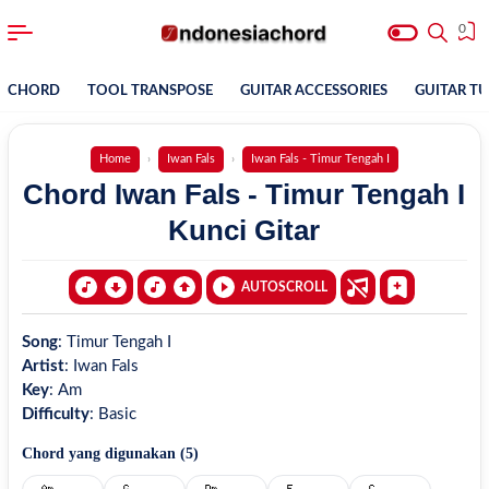
0
CHORD
TOOL TRANSPOSE
GUITAR ACCESSORIES
GUITAR T
Home
Iwan Fals
Iwan Fals - Timur Tengah I
Chord Iwan Fals - Timur Tengah I
Kunci Gitar
AUTOSCROLL
Song
:
Timur Tengah I
Artist
:
Iwan Fals
Key
:
Am
Difficulty
:
Basic
Chord yang digunakan (
5
)