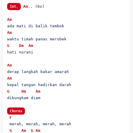
Am
.. (6x)

Int.
Am
Am
G
Dm
Am
hati nurani

Am
Am
G
Dm
Am
dibungkam diam

Chorus
F
 merah, merah, merah, merah

G
Am
G
Am