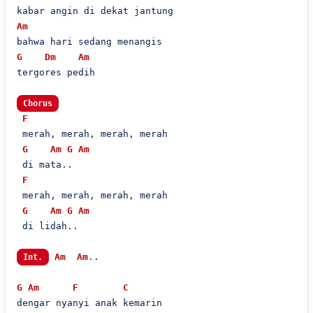
Am
G
Dm
Am
tergores pedih

Chorus
F
 merah, merah, merah, merah

G
Am
G
Am
 di mata..

F
 merah, merah, merah, merah

G
Am
G
Am
 di lidah..

Am
Am
..

Int.
G
Am
F
C
dengar nyanyi anak kemarin
