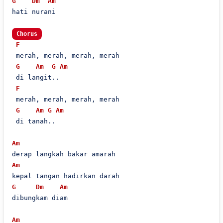
G
Dm
Am
hati nurani

Chorus
F
 merah, merah, merah, merah

G
Am
G
Am
 di langit..

F
 merah, merah, merah, merah

G
Am
G
Am
 di tanah..

Am
Am
G
Dm
Am
dibungkam diam

Am