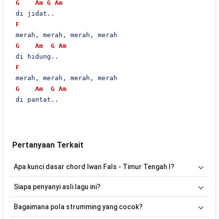
G
Am
G
Am
 di jidat..

F
 merah, merah, merah, merah

G
Am
G
Am
 di hidung..

F
 merah, merah, merah, merah

G
Am
G
Am
 di pantat..

Pertanyaan Terkait
Apa kunci dasar chord Iwan Fals - Timur Tengah I?
Lagu
Timur Tengah I
menggunakan
5
chord
, yaitu
Am, G, Dm, F,
Siapa penyanyi asli lagu ini?
C
. Versi chord ini telah disederhanakan sehingga lebih mudah
dimainkan oleh pemula maupun gitaris yang ingin belajar
Lagu
Timur Tengah I
merupakan lagu yang dibawakan oleh
Iwan
Bagaimana pola strumming yang cocok?
memainkan lagu ini.
Fals
. Pada halaman ini tersedia versi chord gitar yang lebih mudah