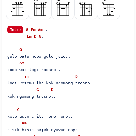
G
Em
Am
..

Intro
Em
D
G
..

G
gulo batu nopo gulo jowo..

Am
podo wae legi rasane..

Em
D
lagi ketemu lha kok ngomong tresno..

G
D
kok ngomong tresno..

G
keterusan crito rene rono..

Am
bisik-bisik sajak nyuwun nopo..
