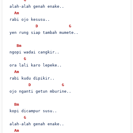
 alah-alah genah enake..

Am
 rabi ojo kesusu..

D
G
 yen rung siap tambah mumete..

Bm
 ngopi wadai cangkir..

G
 ora lali karo lepeke..

Am
 rabi kudu dipikir..

D
G
 ojo nganti getun mburine..

Bm
 kopi dicampur susu..

G
 alah-alah genah enake..

Am