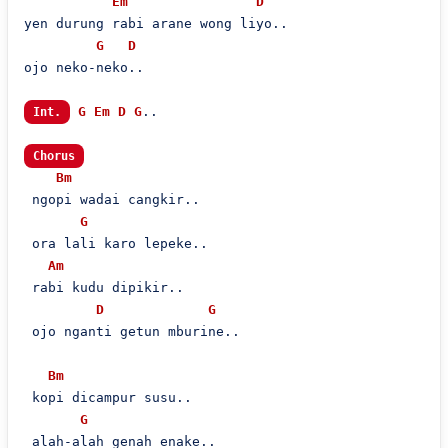
Em
D
yen durung rabi arane wong liyo..

G
D
ojo neko-neko..

G
Em
D
G
..

Int.
Chorus
Bm
 ngopi wadai cangkir..

G
 ora lali karo lepeke..

Am
 rabi kudu dipikir..

D
G
 ojo nganti getun mburine..

Bm
 kopi dicampur susu..

G
 alah-alah genah enake..
