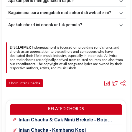
Apakah perlu menggunakan capo?
acuan, kamu dapat menggunakan pola
Down - Down - Up - Up -
Down - Up
kemudian menyesuaikannya dengan tempo dan irama
Tidak selalu. Chord pada halaman ini sudah disesuaikan dengan
Bagaimana cara mengubah nada chord di website ini?
lagu
Cangkir Kopi
.
kunci dasar
G
. Jika ingin mengikuti nada asli penyanyi, kamu dapat
menggunakan fitur
Transpose
atau menambahkan capo sesuai
Gunakan tombol
Transpose (atas)
untuk menaikkan nada dan
Apakah chord ini cocok untuk pemula?
kebutuhan.
Transpose (bawah)
untuk menurunkan nada. Seluruh chord akan
berubah secara otomatis tanpa mengubah lirik sehingga kamu
Ya. Versi chord gitar
Cangkir Kopi
pada halaman ini menggunakan
dapat menyesuaikannya dengan jangkauan suara.
kunci yang lebih sederhana sehingga lebih mudah dipelajari oleh
pemula tanpa menghilangkan struktur dasar lagu.
DISCLAIMER
Indonesiachord is focused on providing song’s lyrics and
chords as an appreciation to the authors and composers who have
dedicated their life in music industry, especially in Indonesia. All lyrics
and their chords are originally derived from trusted sources and also from
our contributors. The copyright of all songs and lyrics are owned by their
respective authors, artists, and music labels.
Chord Intan Chacha
RELATED CHORDS
Intan Chacha & Cak Minti Brekele - Bojo
Silihan
Intan Chacha - Kembang Kopi