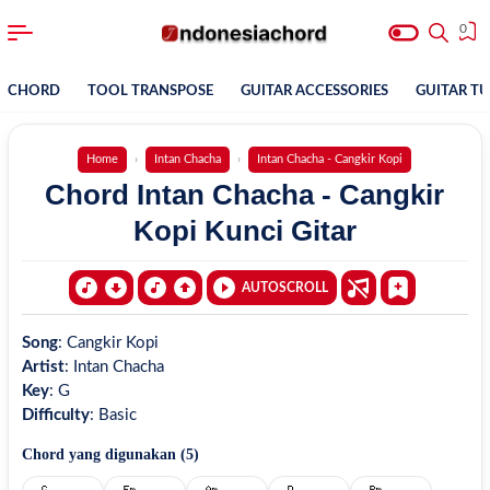
0
CHORD
TOOL TRANSPOSE
GUITAR ACCESSORIES
GUITAR T
Home
Intan Chacha
Intan Chacha - Cangkir Kopi
Chord Intan Chacha - Cangkir
Kopi Kunci Gitar
AUTOSCROLL
Song
:
Cangkir Kopi
Artist
:
Intan Chacha
Key
:
G
Difficulty
:
Basic
Chord yang digunakan (
5
)