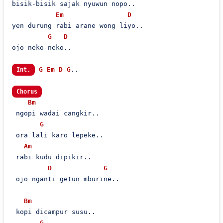
bisik-bisik sajak nyuwun nopo..

Em
D
yen durung rabi arane wong liyo..

G
D
ojo neko-neko..

G
Em
D
G
..

Int.
Chorus
Bm
 ngopi wadai cangkir..

G
 ora lali karo lepeke..

Am
 rabi kudu dipikir..

D
G
 ojo nganti getun mburine..

Bm
 kopi dicampur susu..

G