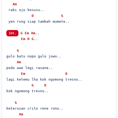
Am
 rabi ojo kesusu..

D
G
 yen rung siap tambah mumete..

G
Em
Am
..

Int.
Em
D
G
..

G
gulo batu nopo gulo jowo..

Am
podo wae legi rasane..

Em
D
lagi ketemu lha kok ngomong tresno..

G
D
kok ngomong tresno..

G
keterusan crito rene rono..

Am