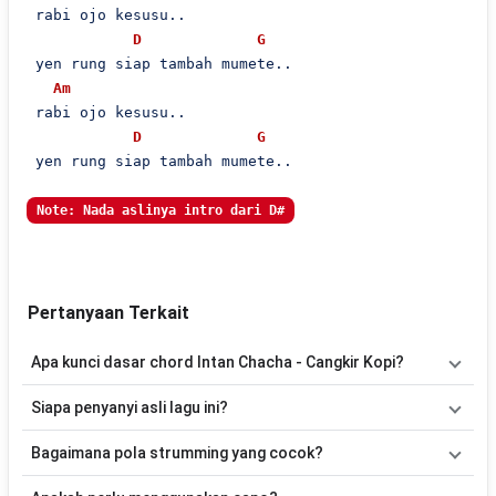
 rabi ojo kesusu..

D
G
 yen rung siap tambah mumete..

Am
 rabi ojo kesusu..

D
G
 yen rung siap tambah mumete..

Note: Nada aslinya intro dari D#
Pertanyaan Terkait
Apa kunci dasar chord Intan Chacha - Cangkir Kopi?
Lagu
Cangkir Kopi
menggunakan
5
chord
, yaitu
G, Em, Am, D,
Siapa penyanyi asli lagu ini?
Bm
. Versi chord ini telah disederhanakan sehingga lebih mudah
dimainkan oleh pemula maupun gitaris yang ingin belajar
Lagu
Cangkir Kopi
merupakan lagu yang dibawakan oleh
Intan
Bagaimana pola strumming yang cocok?
memainkan lagu ini.
Chacha
. Pada halaman ini tersedia versi chord gitar yang lebih
mudah dimainkan tanpa mengubah alur lagu.
Tidak ada satu pola strumming yang wajib digunakan. Sebagai