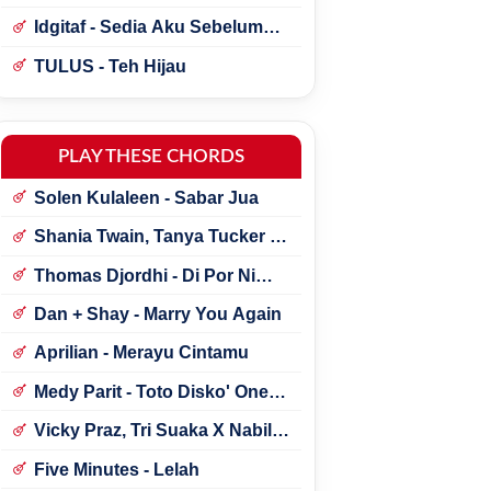
Idgitaf - Sedia Aku Sebelum
Hujan
TULUS - Teh Hijau
PLAY THESE CHORDS
Solen Kulaleen - Sabar Jua
Shania Twain, Tanya Tucker -
Little Miss Twain
Thomas Djordhi - Di Por Ni
Udan
Dan + Shay - Marry You Again
Aprilian - Merayu Cintamu
Medy Parit - Toto Disko' One
Tik Tok
Vicky Praz, Tri Suaka X Nabila
Maharani - Mecucu
Five Minutes - Lelah