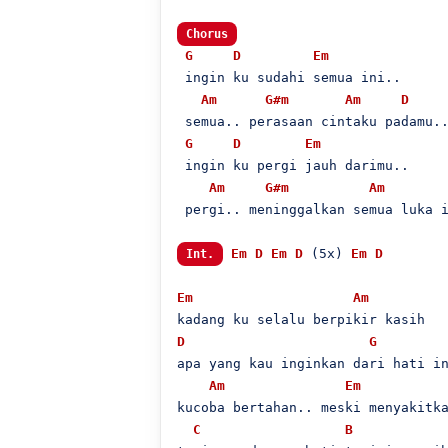
Chorus
G
D
Em
 ingin ku sudahi semua ini..

Am
G#m
Am
D
 semua.. perasaan cintaku padamu..
G
D
Em
 ingin ku pergi jauh darimu..

Am
G#m
Am
 pergi.. meninggalkan semua luka i
Em
D
Em
D
 (5x) 
Em
D
Int.
Em
Am
D
G
apa yang kau inginkan dari hati in
Am
Em
kucoba bertahan.. meski menyakitka
C
B