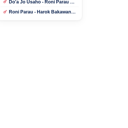
Do'a Jo Usaho - Roni Parau ft.
Lidya Aly
Roni Parau - Harok Bakawan
Bulan