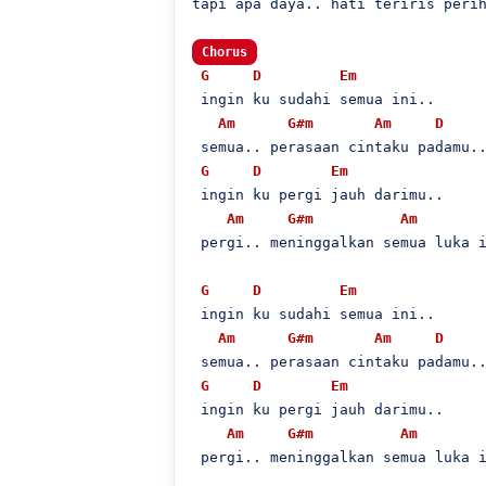
tapi apa daya.. hati teriris perih
Chorus
G
D
Em
 ingin ku sudahi semua ini..

Am
G#m
Am
D
 semua.. perasaan cintaku padamu..
G
D
Em
 ingin ku pergi jauh darimu..

Am
G#m
Am
 pergi.. meninggalkan semua luka i
G
D
Em
 ingin ku sudahi semua ini..

Am
G#m
Am
D
 semua.. perasaan cintaku padamu..
G
D
Em
 ingin ku pergi jauh darimu..

Am
G#m
Am
 pergi.. meninggalkan semua luka i