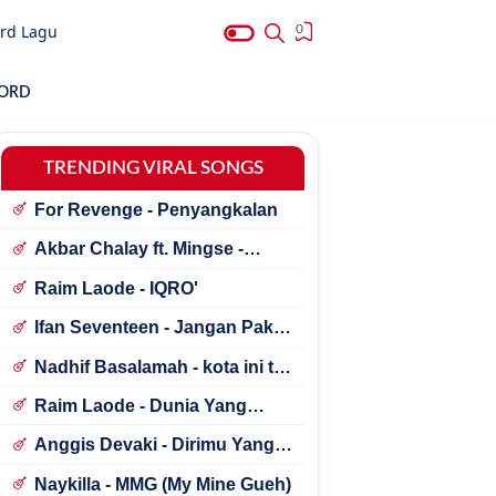
rd Lagu
0
HORD
TRENDING VIRAL SONGS
For Revenge - Penyangkalan
Akbar Chalay ft. Mingse -
Astaga Bercanda
Raim Laode - IQRO'
Ifan Seventeen - Jangan Paksa
Rindu (Beda)
Nadhif Basalamah - kota ini tak
sama tanpamu
Raim Laode - Dunia Yang
Nanti
Anggis Devaki - Dirimu Yang
Dulu
Naykilla - MMG (My Mine Gueh)