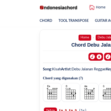
Home
CHORD
TOOL TRANSPOSE
GUITAR A
Home
Debu Jal
Chord Debu Jala
Song
:
Kisah
Artist
:
Debu Jalanan Reggae
Ke
Chord yang digunakan (
7
)
Em
D
Em
D
 (5x)

Intro