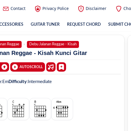
Contact
Privacy Police
Disclaimer
Cho
CCESSORIES
GUITAR TUNER
REQUEST CHORD
SUBMIT C
anan Reggae
Debu Jalanan Reggae - Kisah
nan Reggae - Kisah Kunci Gitar
AUTOSCROLL
y
:
Em
Difficulty
:
Intermediate