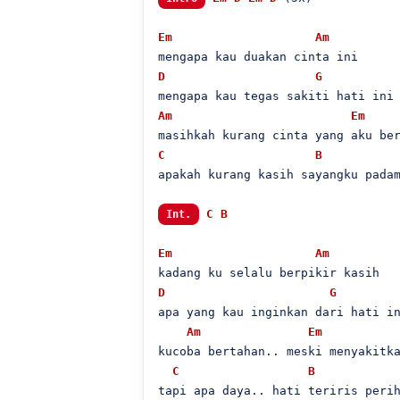
Em
Am
D
G
Am
Em
C
B
apakah kurang kasih sayangku padam
C
B
Int.
Em
Am
D
G
apa yang kau inginkan dari hati in
Am
Em
kucoba bertahan.. meski menyakitka
C
B
tapi apa daya.. hati teriris perih