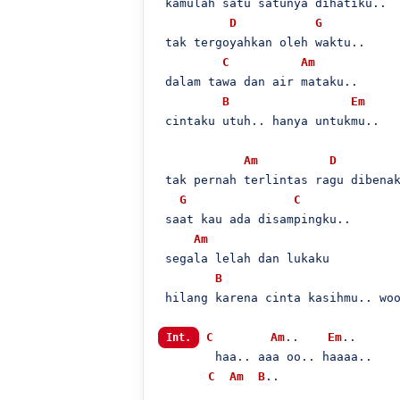
 kamulah satu satunya dihatiku..

D
G
 tak tergoyahkan oleh waktu..

C
Am
 dalam tawa dan air mataku..

B
Em
 cintaku utuh.. hanya untukmu..

Am
D
 tak pernah terlintas ragu dibenak
G
C
 saat kau ada disampingku..

Am
 segala lelah dan lukaku

B
 hilang karena cinta kasihmu.. woo
C
Am
..    
Em
..

Int.
        haa.. aaa oo.. haaaa..

C
Am
B
..
