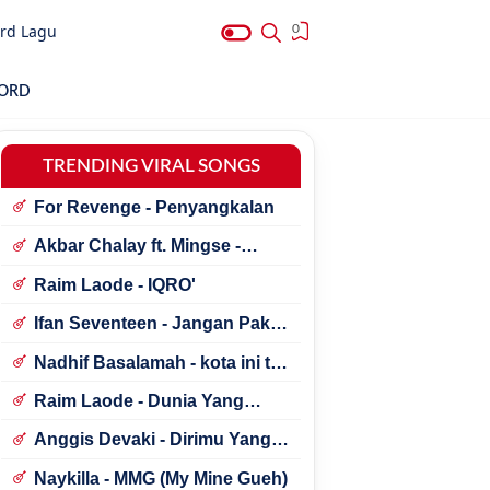
rd Lagu
0
HORD
TRENDING VIRAL SONGS
For Revenge - Penyangkalan
Akbar Chalay ft. Mingse -
Astaga Bercanda
Raim Laode - IQRO'
Ifan Seventeen - Jangan Paksa
Rindu (Beda)
Nadhif Basalamah - kota ini tak
sama tanpamu
Raim Laode - Dunia Yang
Nanti
Anggis Devaki - Dirimu Yang
Dulu
Naykilla - MMG (My Mine Gueh)