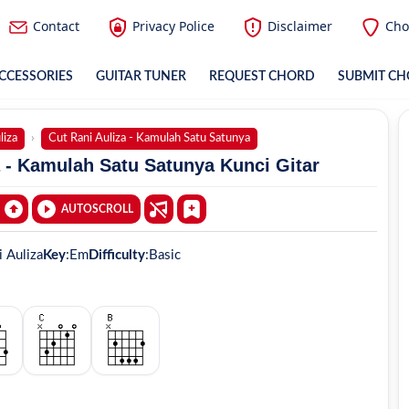
Contact
Privacy Police
Disclaimer
Cho
CCESSORIES
GUITAR TUNER
REQUEST CHORD
SUBMIT C
liza
Cut Rani Auliza - Kamulah Satu Satunya
 - Kamulah Satu Satunya Kunci Gitar
AUTOSCROLL
i Auliza
Key
:
Em
Difficulty
:
Basic