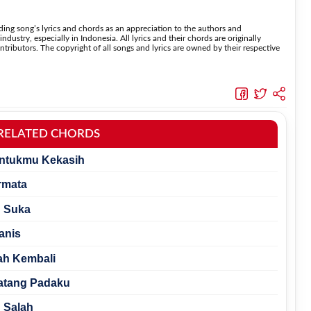
 lebih mudah dipelajari oleh pemula tanpa menghilangkan struktur dasar lagu.
ing song’s lyrics and chords as an appreciation to the authors and
dustry, especially in Indonesia. All lyrics and their chords are originally
tributors. The copyright of all songs and lyrics are owned by their respective
RELATED CHORDS
 Untukmu Kekasih
ermata
u Suka
anis
ah Kembali
Datang Padaku
u Salah