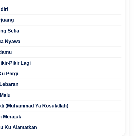
diri
rjuang
ng Setia
Dua Nyawa
adamu
kir-Pikir Lagi
Ku Pergi
 Lebaran
 Malu
jati (Muhammad Ya Rosulallah)
in Merajuk
du Ku Alamatkan