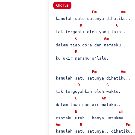
Chorus
Em
Am
 kamulah satu satunya dihatiku..

D
G
 tak terganti oleh yang lain..

C
Am
 dalam tiap do'a dan nafasku..

B
 ku ukir namamu s'lalu..

Em
Am
 kamulah satu satunya dihatiku..

D
G
 tak tergoyahkan oleh waktu..

C
Am
 dalam tawa dan air mataku..

B
Em
 cintaku utuh.. hanya untukmu..

Am
B
Em
 kamulah satu satunya.. dihatiku..