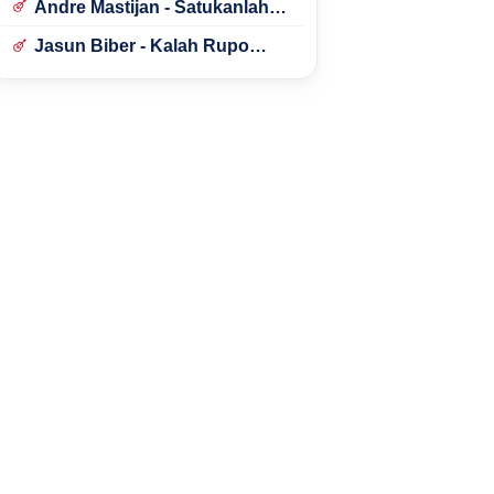
Andre Mastijan - Satukanlah
Hati Kami
Jasun Biber - Kalah Rupo
Kalah Bondo