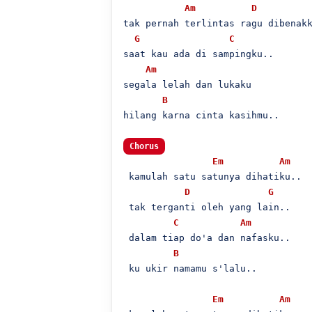
Am
D
tak pernah terlintas ragu dibenakk
G
C
saat kau ada di sampingku..

Am
segala lelah dan lukaku

B
hilang karna cinta kasihmu..

Chorus
Em
Am
 kamulah satu satunya dihatiku..

D
G
 tak terganti oleh yang lain..

C
Am
 dalam tiap do'a dan nafasku..

B
 ku ukir namamu s'lalu..

Em
Am