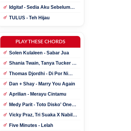
Idgitaf - Sedia Aku Sebelum
Hujan
TULUS - Teh Hijau
PLAY THESE CHORDS
Solen Kulaleen - Sabar Jua
Shania Twain, Tanya Tucker -
Little Miss Twain
Thomas Djordhi - Di Por Ni
Udan
Dan + Shay - Marry You Again
Aprilian - Merayu Cintamu
Medy Parit - Toto Disko' One
Tik Tok
Vicky Praz, Tri Suaka X Nabila
Maharani - Mecucu
Five Minutes - Lelah