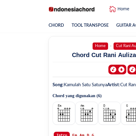
Home
CHORD
TOOL TRANSPOSE
GUITAR A
Home
Cut Rani Au
Chord Cut Rani Auliza
Song
:
Kamulah Satu Satunya
Artist
:
Cut Ran
Chord yang digunakan (
6
)
Em
Am
D
G
Intro