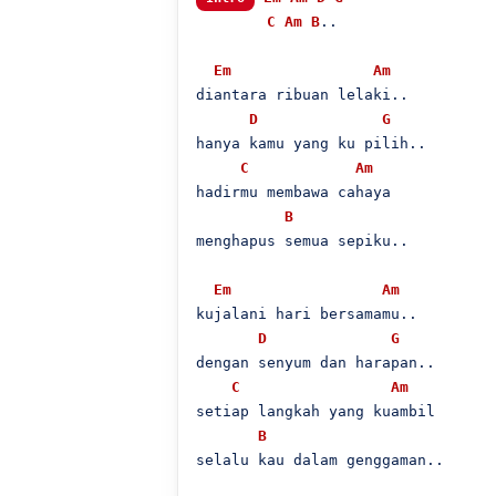
C
Am
B
..

Em
Am
diantara ribuan lelaki..

D
G
hanya kamu yang ku pilih..

C
Am
hadirmu membawa cahaya

B
menghapus semua sepiku..

Em
Am
kujalani hari bersamamu..

D
G
dengan senyum dan harapan..

C
Am
setiap langkah yang kuambil

B
selalu kau dalam genggaman..
