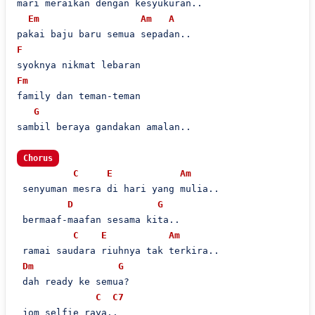
mari meraikan dengan kesyukuran..

Em
Am
A
F
Fm
family dan teman-teman

G
sambil beraya gandakan amalan..

Chorus
C
E
Am
 senyuman mesra di hari yang mulia..

D
G
 bermaaf-maafan sesama kita..

C
E
Am
 ramai saudara riuhnya tak terkira..

Dm
G
 dah ready ke semua?

C
C7
 jom selfie raya..
