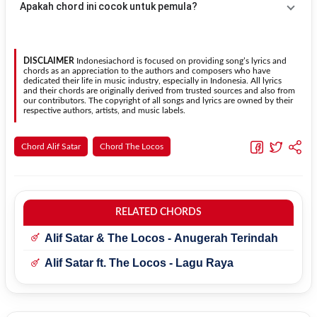
Apakah chord ini cocok untuk pemula?
kebutuhan.
Transpose (bawah)
untuk menurunkan nada. Seluruh chord akan
berubah secara otomatis tanpa mengubah lirik sehingga kamu
Ya. Versi chord gitar
Senyum-Senyum Raya
pada halaman ini
dapat menyesuaikannya dengan jangkauan suara.
menggunakan kunci yang lebih sederhana sehingga lebih mudah
dipelajari oleh pemula tanpa menghilangkan struktur dasar lagu.
DISCLAIMER
Indonesiachord is focused on providing song’s lyrics and
chords as an appreciation to the authors and composers who have
dedicated their life in music industry, especially in Indonesia. All lyrics
and their chords are originally derived from trusted sources and also from
our contributors. The copyright of all songs and lyrics are owned by their
respective authors, artists, and music labels.
Chord Alif Satar
Chord The Locos
RELATED CHORDS
Alif Satar & The Locos - Anugerah Terindah
Alif Satar ft. The Locos - Lagu Raya