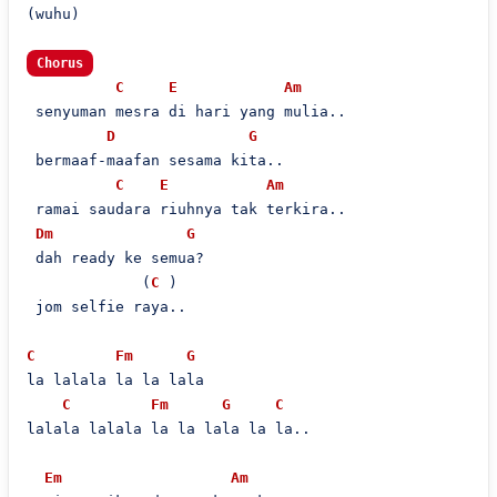
(wuhu)

Chorus
C
E
Am
 senyuman mesra di hari yang mulia..

D
G
 bermaaf-maafan sesama kita..

C
E
Am
 ramai saudara riuhnya tak terkira..

Dm
G
 dah ready ke semua?

             (
C
 )

 jom selfie raya..

C
Fm
G
la lalala la la lala

C
Fm
G
C
lalala lalala la la lala la la..

Em
Am