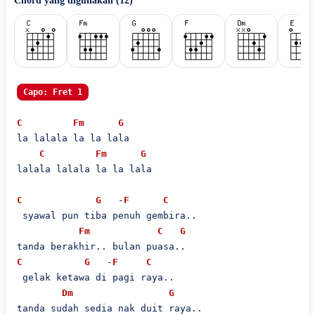
Chord yang digunakan (
12
)
Capo: Fret 1
C
Fm
G
la lalala la la lala

C
Fm
G
lalala lalala la la lala

C
G
   -
F
C
 syawal pun tiba penuh gembira..

Fm
C
G
C
G
   -
F
C
 gelak ketawa di pagi raya..

Dm
G
tanda sudah sedia nak duit raya..
