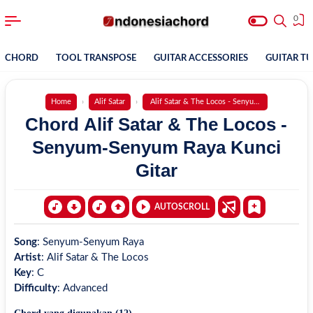
0
CHORD
TOOL TRANSPOSE
GUITAR ACCESSORIES
GUITAR T
Home
Alif Satar
Alif Satar & The Locos - Senyum-Senyum Raya
Chord Alif Satar & The Locos -
Senyum-Senyum Raya Kunci
Gitar
AUTOSCROLL
Song
:
Senyum-Senyum Raya
Artist
:
Alif Satar & The Locos
Key
:
C
Difficulty
:
Advanced