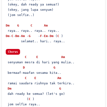
 (okey, dah ready ya semua?)

 (okey, jang lupa senyum)

 (jom selfie..)

Dm
G
C
Am
Dm
-
C
-
Bm
-
Am
 -
G
    -
F
-
Em
-
Dm
 (
C
 )

        selamat.. hari.. raya..

Chorus
C
E
Am
 senyuman mesra di hari yang mulia..

D
G
 bermaaf-maafan sesama kita..

C
E
Am
 ramai saudara riuhnya tak terkira..

Dm
G
 dah ready ke semua? (let's go)

           (
C
 )

 jom selfie raya..
