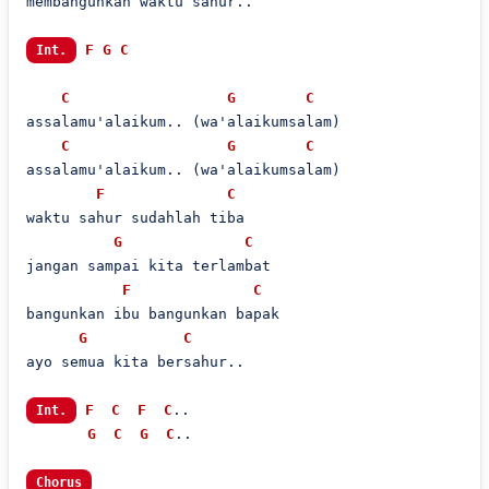
membangunkan waktu sahur..

F
G
C
Int.
C
G
C
assalamu'alaikum.. (wa'alaikumsalam)

C
G
C
assalamu'alaikum.. (wa'alaikumsalam)

F
C
waktu sahur sudahlah tiba

G
C
jangan sampai kita terlambat

F
C
bangunkan ibu bangunkan bapak

G
C
ayo semua kita bersahur..

F
C
F
C
..

Int.
G
C
G
C
..

Chorus