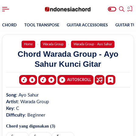
0
CHORD
TOOL TRANSPOSE
GUITAR ACCESSORIES
GUITAR T
Home
Warada Group
Warada Group - Ayo Sahur
Chord Warada Group - Ayo
Sahur Kunci Gitar
AUTOSCROLL
Song
:
Ayo Sahur
Artist
:
Warada Group
Key
:
C
Difficulty
:
Beginner
Chord yang digunakan (
3
)