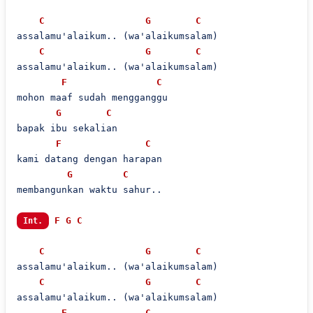
C
G
C
assalamu'alaikum.. (wa'alaikumsalam)

C
G
C
assalamu'alaikum.. (wa'alaikumsalam)

F
C
mohon maaf sudah mengganggu

G
C
bapak ibu sekalian

F
C
kami datang dengan harapan

G
C
membangunkan waktu sahur..

F
G
C
Int.
C
G
C
assalamu'alaikum.. (wa'alaikumsalam)

C
G
C
assalamu'alaikum.. (wa'alaikumsalam)

F
C