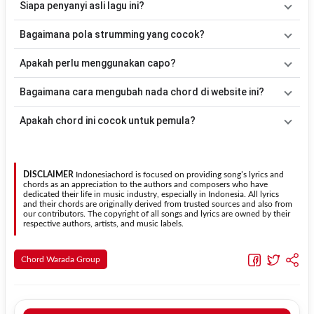
Siapa penyanyi asli lagu ini?
ini telah disederhanakan sehingga lebih mudah dimainkan oleh
pemula maupun gitaris yang ingin belajar memainkan lagu ini.
Lagu
Ayo Sahur
merupakan lagu yang dibawakan oleh
Warada
Bagaimana pola strumming yang cocok?
Group
. Pada halaman ini tersedia versi chord gitar yang lebih
mudah dimainkan tanpa mengubah alur lagu.
Tidak ada satu pola strumming yang wajib digunakan. Sebagai
Apakah perlu menggunakan capo?
acuan, kamu dapat menggunakan pola
Down - Down - Up - Up -
Down - Up
kemudian menyesuaikannya dengan tempo dan irama
Tidak selalu. Chord pada halaman ini sudah disesuaikan dengan
Bagaimana cara mengubah nada chord di website ini?
lagu
Ayo Sahur
.
kunci dasar
C
. Jika ingin mengikuti nada asli penyanyi, kamu dapat
menggunakan fitur
Transpose
atau menambahkan capo sesuai
Gunakan tombol
Transpose (atas)
untuk menaikkan nada dan
Apakah chord ini cocok untuk pemula?
kebutuhan.
Transpose (bawah)
untuk menurunkan nada. Seluruh chord akan
berubah secara otomatis tanpa mengubah lirik sehingga kamu
Ya. Versi chord gitar
Ayo Sahur
pada halaman ini menggunakan
dapat menyesuaikannya dengan jangkauan suara.
kunci yang lebih sederhana sehingga lebih mudah dipelajari oleh
pemula tanpa menghilangkan struktur dasar lagu.
DISCLAIMER
Indonesiachord is focused on providing song’s lyrics and
chords as an appreciation to the authors and composers who have
dedicated their life in music industry, especially in Indonesia. All lyrics
and their chords are originally derived from trusted sources and also from
our contributors. The copyright of all songs and lyrics are owned by their
respective authors, artists, and music labels.
Chord Warada Group