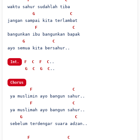
waktu sahur sudahlah tiba

G
C
jangan sampai kita terlambat

F
C
bangunkan ibu bangunkan bapak

G
C
ayo semua kita bersahur..

F
C
F
C
..

Int.
G
C
G
C
..

Chorus
F
C
 ya muslimin ayo bangun sahur..

F
C
 ya muslimah ayo bangun sahur..

G
C
 sebelum terdengar suara adzan..

F
C