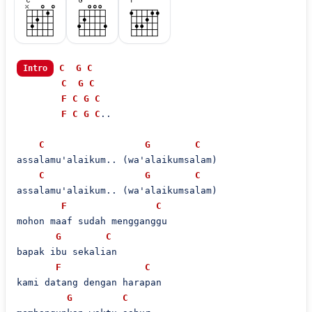
C
G
C
Intro
C
G
C
F
C
G
C
F
C
G
C
..

C
G
C
assalamu'alaikum.. (wa'alaikumsalam)

C
G
C
assalamu'alaikum.. (wa'alaikumsalam)

F
C
mohon maaf sudah mengganggu

G
C
bapak ibu sekalian

F
C
kami datang dengan harapan

G
C