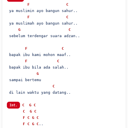
F
C
 ya muslimin ayo bangun sahur..

F
C
 ya muslimah ayo bangun sahur..

G
C
 sebelum terdengar suara adzan..

F
C
 bapak ibu kami mohon maaf..

F
C
 bapak ibu bila ada salah..

G
 sampai bertemu

C
 di lain waktu yang datang..

C
G
C
Int.
C
G
C
F
C
G
C
F
C
G
C
..
