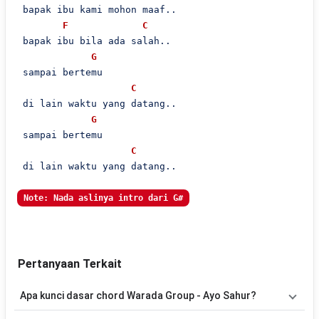
 bapak ibu kami mohon maaf..

F
C
 bapak ibu bila ada salah..

G
 sampai bertemu

C
 di lain waktu yang datang..

G
 sampai bertemu

C
 di lain waktu yang datang..

Note: Nada aslinya intro dari G#
Pertanyaan Terkait
Apa kunci dasar chord Warada Group - Ayo Sahur?
Lagu
Ayo Sahur
menggunakan
3
chord
, yaitu
C, G, F
. Versi chord