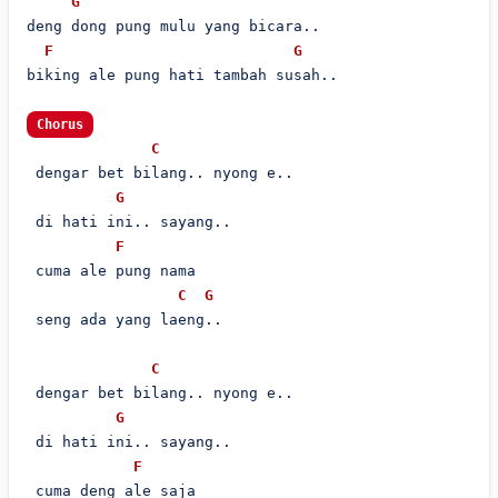
G
deng dong pung mulu yang bicara..

F
G
biking ale pung hati tambah susah..

Chorus
C
 dengar bet bilang.. nyong e..

G
 di hati ini.. sayang..

F
 cuma ale pung nama

C
G
 seng ada yang laeng..

C
 dengar bet bilang.. nyong e..

G
 di hati ini.. sayang..

F
 cuma deng ale saja
