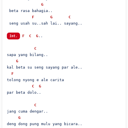
G
 beta rasa bahagia..

F
G
C
 seng usah su..sah lai.. sayang..

F
C
G
..

Int.
C
sapa yang bilang..

G
kal beta su seng sayang par ale..

F
tolong nyong e ale carita

C
G
par beta dolo..

C
jang cuma dengar..

G
deng dong pung mulu yang bicara..
