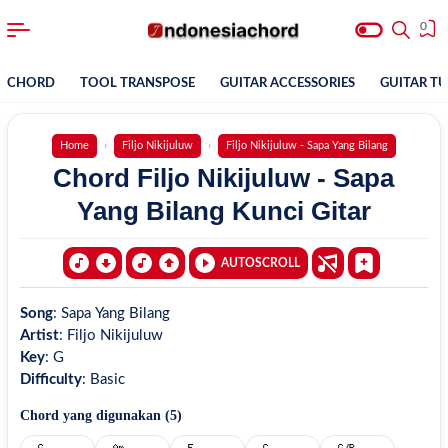
0
CHORD
TOOL TRANSPOSE
GUITAR ACCESSORIES
GUITAR T
Home
Filjo Nikijuluw
Filjo Nikijuluw - Sapa Yang Bilang
Chord Filjo Nikijuluw - Sapa
Yang Bilang Kunci Gitar
AUTOSCROLL
Song
:
Sapa Yang Bilang
Artist
:
Filjo Nikijuluw
Key
:
G
Difficulty
:
Basic
Chord yang digunakan (
5
)