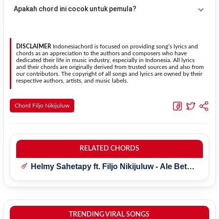
menggunakan fitur
Transpose
atau menambahkan capo sesuai
Gunakan tombol
Transpose (atas)
untuk menaikkan nada dan
Apakah chord ini cocok untuk pemula?
kebutuhan.
Transpose (bawah)
untuk menurunkan nada. Seluruh chord akan
berubah secara otomatis tanpa mengubah lirik sehingga kamu
Ya. Versi chord gitar
Sapa Yang Bilang
pada halaman ini
dapat menyesuaikannya dengan jangkauan suara.
menggunakan kunci yang lebih sederhana sehingga lebih mudah
dipelajari oleh pemula tanpa menghilangkan struktur dasar lagu.
DISCLAIMER
Indonesiachord is focused on providing song’s lyrics and
chords as an appreciation to the authors and composers who have
dedicated their life in music industry, especially in Indonesia. All lyrics
and their chords are originally derived from trusted sources and also from
our contributors. The copyright of all songs and lyrics are owned by their
respective authors, artists, and music labels.
Chord Filjo Nikijuluw
RELATED CHORDS
Helmy Sahetapy ft. Filjo Nikijuluw - Ale Beta
Pung Sayang
TRENDING VIRAL SONGS