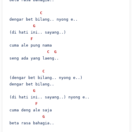
C
 dengar bet bilang.. nyong e..

G
 (di hati ini.. sayang..)

F
 cuma ale pung nama

C
G
 seng ada yang laeng..

C
 (dengar bet bilang.. nyong e..)

 dengar bet bilang..

G
 (di hati ini.. sayang..) nyong e..

F
 cuma deng ale saja

G
 beta rasa bahagia..
