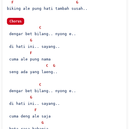
F
G
biking ale pung hati tambah susah..

Chorus
C
 dengar bet bilang.. nyong e..

G
 di hati ini.. sayang..

F
 cuma ale pung nama

C
G
 seng ada yang laeng..

C
 dengar bet bilang.. nyong e..

G
 di hati ini.. sayang..

F
 cuma deng ale saja

G
 beta rasa bahagia..
