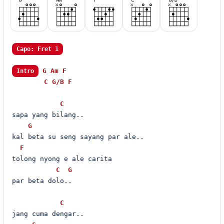
Capo: Fret 1
G
Am
F
Intro
C
G/B
F
C
sapa yang bilang..

G
kal beta su seng sayang par ale..

F
tolong nyong e ale carita

C
G
par beta dolo..

C
jang cuma dengar..
